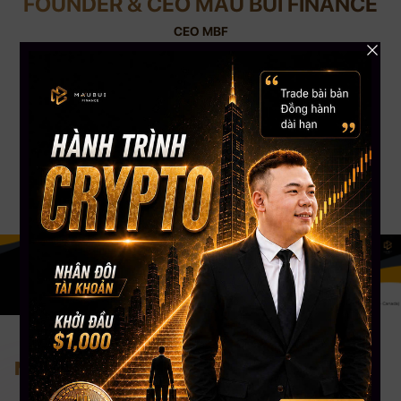
FOUNDER & CEO MAU BUI FINANCE
CEO MBF
Với kinh nghiệm chinh chiến gần 12 năm Trading Crypto và 8 năm Trading
Stock USA. CEO Mau Bui sở hữu số lượng học viên trên toàn cầu lên đến
gần 5000+, kênh Youtube đạt Nút Bạc với hơn 108,000 Subscribers. CEO
Mau Bui sẽ là người coaching hướng dẫn, chia sẻ kinh nghiệm & đồng hành
phù hợp nhất cho bạn.
Nơi tiếp cận đầu tư bài bản nhất