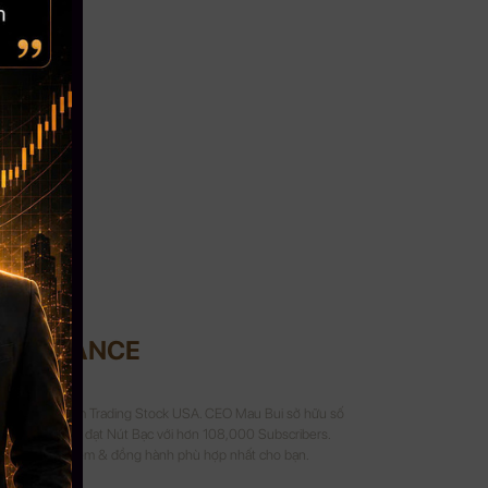
UI FINANCE
Crypto và 8 năm Trading Stock USA. CEO Mau Bui sở hữu số
 kênh Youtube đạt Nút Bạc với hơn 108,000 Subscribers.
a sẻ kinh nghiệm & đồng hành phù hợp nhất cho bạn.