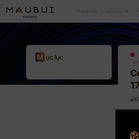
Trang chủ
Đào tạo
H
M
ục lục
- 02
C
1