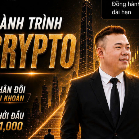
FOUNDER & CEO MAU B
CEO MBF
Với kinh nghiệm chinh chiến gần 12 năm Trading 
lượng học viên trên toàn cầu lên đến gần 5000+,
CEO Mau Bui sẽ là người coaching hướng dẫn, chi