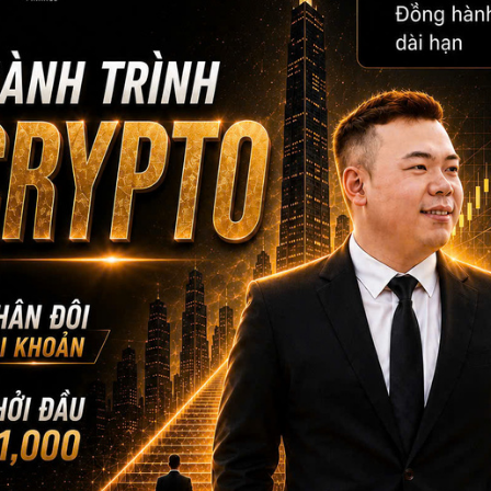
FOUNDER & CEO MAU B
CEO MBF
Với kinh nghiệm chinh chiến gần 12 năm Trading 
lượng học viên trên toàn cầu lên đến gần 5000+,
CEO Mau Bui sẽ là người coaching hướng dẫn, chi