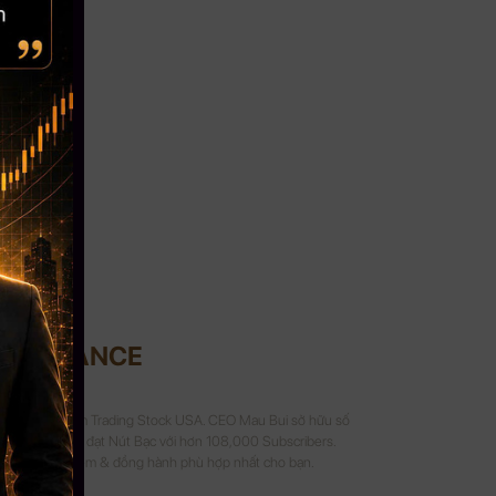
UI FINANCE
Crypto và 8 năm Trading Stock USA. CEO Mau Bui sở hữu số
 kênh Youtube đạt Nút Bạc với hơn 108,000 Subscribers.
a sẻ kinh nghiệm & đồng hành phù hợp nhất cho bạn.