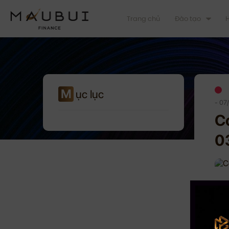
Trang chủ
Đào tạo
H
M
ục lục
- 07
C
0