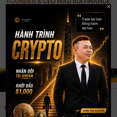
FOUNDER & CEO MAU BUI FINANCE
CEO MBF
Với kinh nghiệm chinh chiến gần 12 năm Trading Crypto và 8 năm Trading
Stock USA. CEO Mau Bui sở hữu số lượng học viên trên toàn cầu lên đến
gần 5000+, kênh Youtube đạt Nút Bạc với hơn 108,000 Subscribers. CEO
Mau Bui sẽ là người coaching hướng dẫn, chia sẻ kinh nghiệm & đồng hành
phù hợp nhất cho bạn.
Nơi tiếp cận đầu tư bài bản nhất