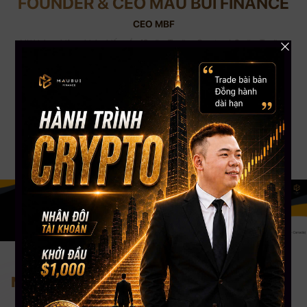
FOUNDER & CEO MAU BUI FINANCE
CEO MBF
Với kinh nghiệm chinh chiến gần 12 năm Trading Crypto và 8 năm Trading
Stock USA. CEO Mau Bui sở hữu số lượng học viên trên toàn cầu lên đến
gần 5000+, kênh Youtube đạt Nút Bạc với hơn 108,000 Subscribers. CEO
Mau Bui sẽ là người coaching hướng dẫn, chia sẻ kinh nghiệm & đồng hành
phù hợp nhất cho bạn.
Nơi tiếp cận đầu tư bài bản nhất