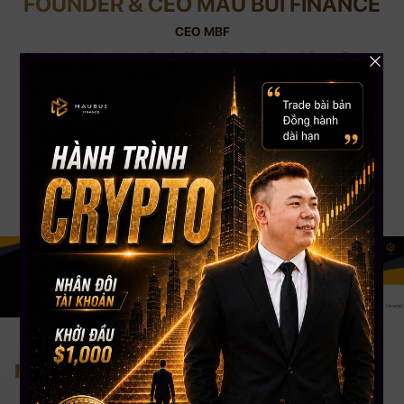
FOUNDER & CEO MAU BUI FINANCE
CEO MBF
Với kinh nghiệm chinh chiến gần 12 năm Trading Crypto và 8 năm Trading
Stock USA. CEO Mau Bui sở hữu số lượng học viên trên toàn cầu lên đến
gần 5000+, kênh Youtube đạt Nút Bạc với hơn 108,000 Subscribers. CEO
Mau Bui sẽ là người coaching hướng dẫn, chia sẻ kinh nghiệm & đồng hành
phù hợp nhất cho bạn.
Nơi tiếp cận đầu tư bài bản nhất