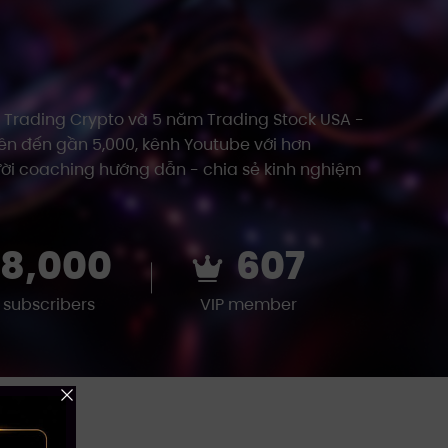
 Trading Crypto và 5 năm Trading Stock USA -
lên đến gần 5,000, kênh Youtube với hơn
gười coaching hướng dẫn - chia sẻ kinh nghiệm
8,000
607
 subscribers
VIP member