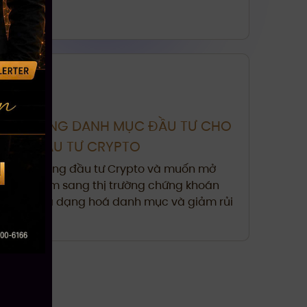
MỞ RỘNG DANH MỤC ĐẦU TƯ CHO
NHÀ ĐẦU TƯ CRYPTO
Người đang đầu tư Crypto và muốn mở
rộng thêm sang thị trường chứng khoán
Mỹ để đa dạng hoá danh mục và giảm rủi
ro.