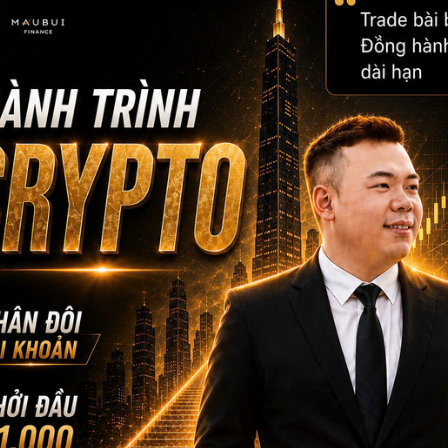
KHÓA HỌC DÀNH CHO A
DÀNH CHO NGƯỜI VIỆT TẠI MỸ
Người Việt đang sinh sống tại Mỹ, muốn
hiểu đúng và tham gia đầu tư chứng
khoán một cách bài bản.