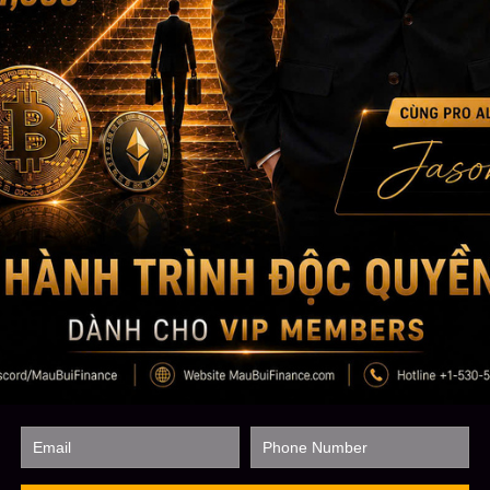
NGƯỜI BẬN RỘN MUỐN TỐI ƯU
THỜI GIAN
Người bận rộn muốn tối ưu thời gian học
nhưng vẫn có khả năng thực chiến và
kiếm lợi nhuận.