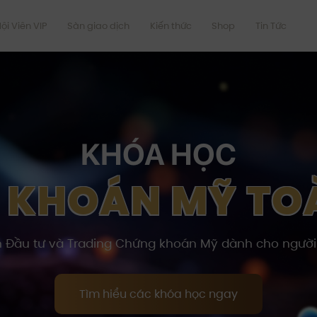
ội Viên VIP
Sàn giao dịch
Kiến thức
Shop
Tin Tức
KHÓA HỌC
 KHOÁN MỸ TOÀ
Đầu tư và Trading Chứng khoán Mỹ dành cho người 
Tìm hiểu các khóa học ngay