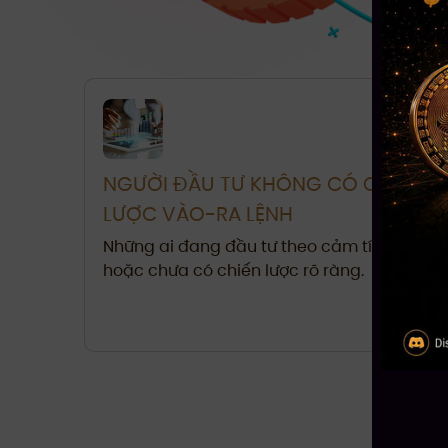
NGƯỜI ĐẦU TƯ KHÔNG CÓ CHIẾN
LƯỢC VÀO-RA LỆNH
Những ai đang đầu tư theo cảm tính, bị lỗ
hoặc chưa có chiến lược rõ ràng.