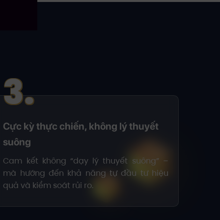
3.
Cực kỳ thực chiến, không lý thuyết
suông
Cam kết không “dạy lý thuyết suông” –
mà hướng đến khả năng tự đầu tư hiệu
quả và kiểm soát rủi ro.