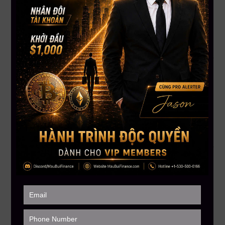
CEO Mau Bui
Lịch học: Thứ 3 & Thứ 5 | 9:30 PM (New York Time)
Học mọi lúc mọi nơi trên App Mau Bui Finance
Support 24/7 – Hỗ trợ giải đáp trong suốt khóa học
Bạn Không Cần Là Người Thông Minh Nhất – Chỉ Cần Là
Người Có Hệ Thống
Thị trường luôn có sóng. Vấn đề là bạn có đủ kiến thức để
vào
đúng lúc – thoát đúng chỗ
hay không.
Đừng để cảm xúc quyết định ví tiền của bạn
.
Hãy để kỹ thuật làm điều đó.
Đăng ký khóa học ngay bên dưới phần bình luận
Hoặc gọi: +1 866.212.3389 (USA – Canada)
Inbox để được tư vấn lộ trình học phù hợp & nhận ưu đãi
sớm nhất
——————–
MAU BUI FINANCE
– Với sứ mệnh giúp hàng triệu người Việt