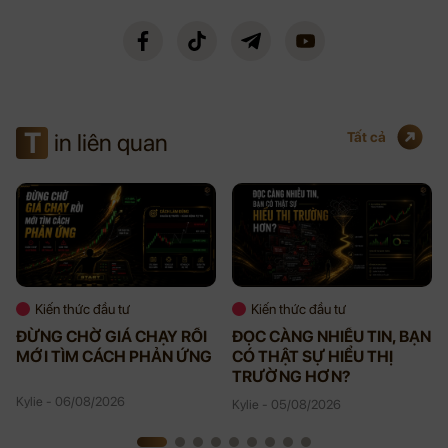
T
in liên quan
Tất cả
Kiến thức đầu tư
Kiến thức đầu tư
ĐỪNG CHỜ GIÁ CHẠY RỒI
ĐỌC CÀNG NHIỀU TIN, BẠN
MỚI TÌM CÁCH PHẢN ỨNG
CÓ THẬT SỰ HIỂU THỊ
TRƯỜNG HƠN?
Kylie - 06/08/2026
Kylie - 05/08/2026