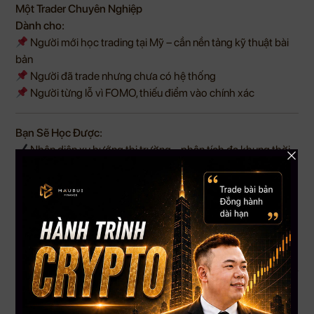
Một Trader Chuyên Nghiệp
Dành cho:
Người mới học trading tại Mỹ – cần nền tảng kỹ thuật bài
bản
Người đã trade nhưng chưa có hệ thống
Người từng lỗ vì FOMO, thiếu điểm vào chính xác
Bạn Sẽ Học Được:
Nhận diện xu hướng thị trường – phân tích đa khung thời
gian
Xác định vùng mua – bán tối ưu theo hành vi giá
Lập kế hoạch giao dịch có hệ thống – rõ ràng
Kiểm soát tâm lý, tránh FOMO, giữ kỷ luật
Áp dụng chỉ báo kỹ thuật đơn giản nhưng hiệu quả (RSI,
MA, Volume, Fibonacci…)
Thông tin khóa học:
Khai giảng: 07/15/2025 – 8 buổi học trực tiếp (LIVE) cùng