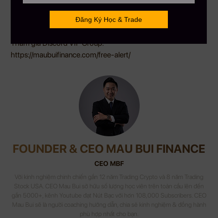
toàn cầu hiểu biết hơn về đầu tư tài chánh
Hotline: 866.212.3389
MauBuiFinance.com
Tham gia Discord VIP Group:
https://maubuifinance.com/free-alert/
FOUNDER & CEO MAU BUI FINANCE
CEO MBF
Với kinh nghiệm chinh chiến gần 12 năm Trading Crypto và 8 năm Trading
Stock USA. CEO Mau Bui sở hữu số lượng học viên trên toàn cầu lên đến
gần 5000+, kênh Youtube đạt Nút Bạc với hơn 108,000 Subscribers. CEO
Mau Bui sẽ là người coaching hướng dẫn, chia sẻ kinh nghiệm & đồng hành
phù hợp nhất cho bạn.