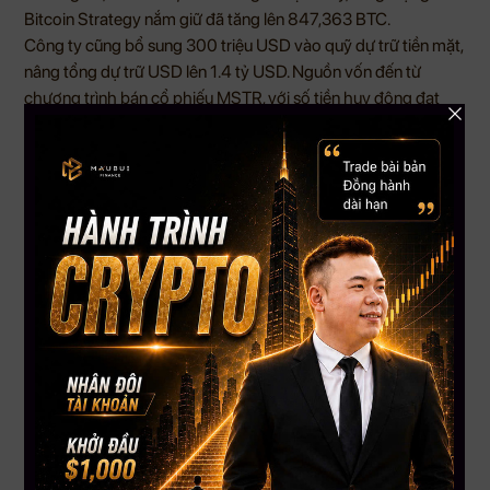
Bitcoin Strategy nắm giữ đã tăng lên 847,363 BTC.
Công ty cũng bổ sung 300 triệu USD vào quỹ dự trữ tiền mặt,
nâng tổng dự trữ USD lên 1.4 tỷ USD. Nguồn vốn đến từ
chương trình bán cổ phiếu MSTR, với số tiền huy động đạt
335.5 triệu USD trong kỳ báo cáo.
Việc Strategy tiếp tục mua Bitcoin cho thấy mô hình “huy
động vốn để tích lũy BTC” vẫn được duy trì. Tuy nhiên, cổ
phiếu MSTR và cổ phiếu ưu đãi STRC đang chịu áp lực biến
động, khiến thị trường tiếp tục theo dõi sát cách công ty cân
bằng giữa mua Bitcoin, trả nghĩa vụ tài chính và duy trì thanh
khoản.
5. XRP xuất hiện tín hiệu hồi kỹ thuật, mục tiêu ngắn hạn
quanh 1.40 USD
Một số chỉ báo kỹ thuật của XRP cho thấy khả năng xuất hiện
nhịp hồi ngắn hạn khoảng 23% đến 25% trong tháng 7. Giá
XRP đang ở gần vùng 1.13 USD, trong khi vùng 1.39–1.40
USD được xem là khu vực mục tiêu tiềm năng nếu xảy ra nhịp
hồi về trung bình.