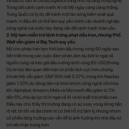
và đầu tư vào AI, cloud, logistics cũng như hạ tầng công nghệ.
Trong bối cảnh cạnh tranh AI với Mỹ ngày càng căng thẳng,
Trung Quốc có lý do để tránh một làn sóng kiểm soát quá
mạnh, vì điều đó có thể làm suy yếu chính các doanh nghiệp
công nghệ mà nước này đang cần để cạnh tranh toàn cầu.
2. Mỹ tạm miễn trừ lệnh trừng phạt dầu Iran, nhưng Phố
Wall vẫn giảm vì Big Tech suy yếu
Mỹ cho phép Iran tạm thời bán dầu trong vòng 60 ngày sau
tiến triển trong các cuộc đàm phán, làm dịu bớt lo ngại về
nguồn cung và kéo giá dầu xuống dưới vùng 80 USD/thùng.
Dù tin tức liên quan đến Iran có phần tích cực hơn, chứng
khoán Mỹ vẫn giảm. S&P 500 mất 0.37%, trong khi Nasdaq
giảm 1.33% do dòng tiền rút khỏi nhóm công nghệ vốn hóa
lớn. Alphabet, Amazon, Meta và Microsoft đều giảm từ 2%
đến 5%, chịu áp lực từ lo ngại về AI và lợi suất trái phiếu cao.
Điều này cho thấy thị trường đang có sự xoay vòng dòng tiền
rõ rệt: tin tốt về địa chính trị có thể hỗ trợ tâm lý, nhưng nhóm
cổ phiếu tăng trưởng cao vẫn dễ bị ảnh hưởng khi nhà đầu tư
trở nên thận trọng hơn.