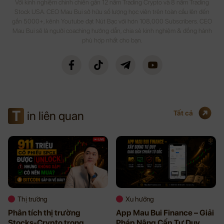
Với kinh nghiệm chinh chiến gần 12 năm Trading Crypto và 8 năm Trading
Stock USA. CEO Mau Bui sở hữu số lượng học viên trên toàn cầu lên đến
gần 5000+, kênh Youtube đạt Nút Bạc với hơn 108,000 Subscribers. CEO
Mau Bui sẽ là người coaching hướng dẫn, chia sẻ kinh nghiệm & đồng hành
phù hợp nhất cho bạn.
T
in liên quan
Tất cả
Thị trường
Xu hướng
Phân tích thị trường
App Mau Bui Finance – Giải
Stocks-Crypto trong
Pháp Nâng Cấp Tư Duy