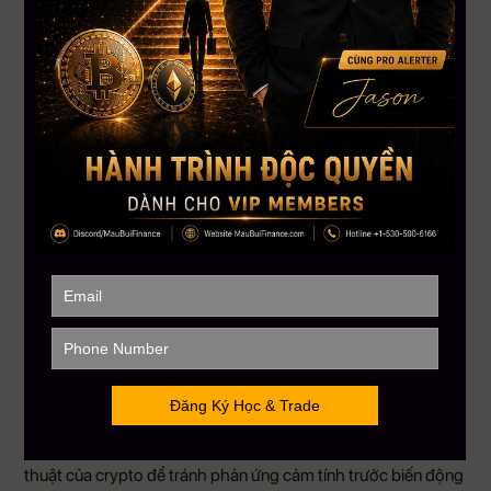
Dữ liệu thanh lý trên Binance cũng cho thấy lượng vị thế short
tập trung lớn quanh vùng 1.37–1.40 USD. Nếu giá XRP bật
tăng, các vị thế bán khống có thể bị ép đóng, tạo thêm lực
mua ngắn hạn.
Tuy nhiên, xu hướng dài hạn vẫn cần thận trọng. Một số phân
tích cho rằng XRP có thể còn kiểm tra lại vùng hỗ trợ thấp
hơn trước khi bước vào chu kỳ hồi phục lớn hơn. Vì vậy, đây
vẫn là tín hiệu kỹ thuật cần được theo dõi, không phải lời
khẳng định chắc chắn về xu hướng tăng.
Kết luận
Thị trường toàn cầu đang bước vào giai đoạn nhiều tín hiệu
trái chiều: Trung Quốc kiểm soát doanh nghiệp nhưng vẫn
cần khu vực tư nhân, Mỹ nới lỏng tạm thời với dầu Iran nhưng
Big Tech suy yếu, ngành xe điện tiếp tục tái cấu trúc, trong khi
Bitcoin và XRP vẫn thu hút sự chú ý từ giới đầu tư crypto.
Giai đoạn này cho thấy dòng tiền không đứng yên mà liên tục
xoay vòng giữa các nhóm tài sản. Nhà đầu tư cần theo dõi kỹ
chính sách, lợi suất, diễn biến AI, năng lượng và tín hiệu kỹ
thuật của crypto để tránh phản ứng cảm tính trước biến động