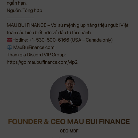
ngắn hạn.
Nguồn: Tổng hợp
——————–
MAU BUI FINANCE – Với sứ mệnh giúp hàng triệu người Việt
toàn cầu hiểu biết hơn về đầu tư tài chánh
Hotline: +1-530-500-6166 (USA – Canada only)
MauBuiFinance.com
Tham gia Discord VIP Group:
https://go.maubuifinance.com/vip2
FOUNDER & CEO MAU BUI FINANCE
CEO MBF