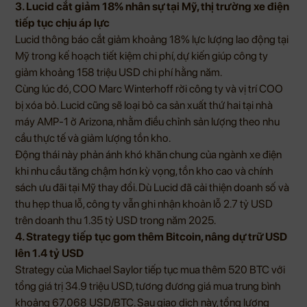
3. Lucid cắt giảm 18% nhân sự tại Mỹ, thị trường xe điện
tiếp tục chịu áp lực
Lucid thông báo cắt giảm khoảng 18% lực lượng lao động tại
Mỹ trong kế hoạch tiết kiệm chi phí, dự kiến giúp công ty
giảm khoảng 158 triệu USD chi phí hằng năm.
Cùng lúc đó, COO Marc Winterhoff rời công ty và vị trí COO
bị xóa bỏ. Lucid cũng sẽ loại bỏ ca sản xuất thứ hai tại nhà
máy AMP-1 ở Arizona, nhằm điều chỉnh sản lượng theo nhu
cầu thực tế và giảm lượng tồn kho.
Động thái này phản ánh khó khăn chung của ngành xe điện
khi nhu cầu tăng chậm hơn kỳ vọng, tồn kho cao và chính
sách ưu đãi tại Mỹ thay đổi. Dù Lucid đã cải thiện doanh số và
thu hẹp thua lỗ, công ty vẫn ghi nhận khoản lỗ 2.7 tỷ USD
trên doanh thu 1.35 tỷ USD trong năm 2025.
4. Strategy tiếp tục gom thêm Bitcoin, nâng dự trữ USD
lên 1.4 tỷ USD
Strategy của Michael Saylor tiếp tục mua thêm 520 BTC với
tổng giá trị 34.9 triệu USD, tương đương giá mua trung bình
khoảng 67,068 USD/BTC. Sau giao dịch này, tổng lượng