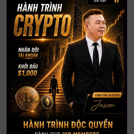
Hôm nay học price action.
Ngày mai học indicator.
Tuần sau đổi sang smart money concepts.
Sau đó tiếp tục tìm “bí kíp thắng nhanh”.
Kết quả là kiến thức rời rạc, không có cấu trúc và không thể
áp dụng nhất quán.
Trading cần một lộ trình rõ ràng:
Hiểu thị trường
Xây dựng hệ thống
Quản lý vốn
Rèn tâm lý
Thực hành có đánh giá
Nếu thiếu một trong những yếu tố này, trader rất dễ quay lại
trạng thái giao dịch theo cảm xúc.
Mau Bui Finance Đồng Hành Cùng Bạn Từ Mơ Hồ Đến Rõ
Ràng
Mau Bui Finance được xây dựng để giúp trader chuyển từ việc
giao dịch cảm tính sang giao dịch có hệ thống.