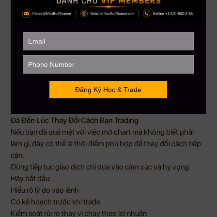
Thay vì học rời rạc và liên tục mất phương hướng, bạn sẽ
được tiếp cận:
Tư duy trading thực tế
Cách đọc cấu trúc thị trường
Quy trình xây dựng chiến lược
Phương pháp quản lý rủi ro
Kỹ năng đánh giá và cải thiện hiệu suất giao dịch
Mục tiêu không phải là tạo ra những lệnh thắng ngắn hạn.
Mục tiêu là giúp bạn xây dựng nền tảng đủ vững để tồn tại và
phát triển lâu dài trong thị trường tài chính.
Đã Đến Lúc Thay Đổi Cách Bạn Trading
Nếu bạn đã quá mệt với việc mở chart mà không biết phải
làm gì, đây có thể là thời điểm phù hợp để thay đổi cách tiếp
cận.
Đừng tiếp tục giao dịch chỉ dựa vào cảm xúc và hy vọng.
Hãy bắt đầu:
Hiểu rõ lý do vào lệnh
Có kế hoạch trước khi trade
Kiểm soát rủi ro thay vì chạy theo lợi nhuận