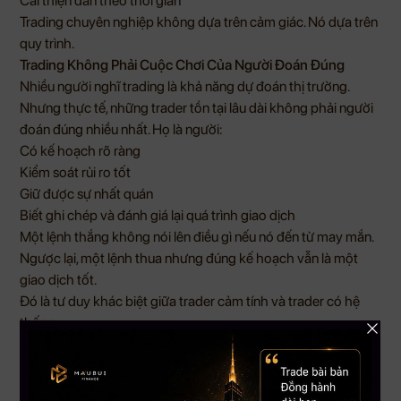
Cải thiện dần theo thời gian
Trading chuyên nghiệp không dựa trên cảm giác. Nó dựa trên
quy trình.
Trading Không Phải Cuộc Chơi Của Người Đoán Đúng
Nhiều người nghĩ trading là khả năng dự đoán thị trường.
Nhưng thực tế, những trader tồn tại lâu dài không phải người
đoán đúng nhiều nhất. Họ là người:
Có kế hoạch rõ ràng
Kiểm soát rủi ro tốt
Giữ được sự nhất quán
Biết ghi chép và đánh giá lại quá trình giao dịch
Một lệnh thắng không nói lên điều gì nếu nó đến từ may mắn.
Ngược lại, một lệnh thua nhưng đúng kế hoạch vẫn là một
giao dịch tốt.
Đó là tư duy khác biệt giữa trader cảm tính và trader có hệ
thống.
Vì Sao Nhiều Trader Mãi Không Tiến Bộ?
Lý do phổ biến nhất là học quá nhiều nhưng không xây dựng
được nền tảng.