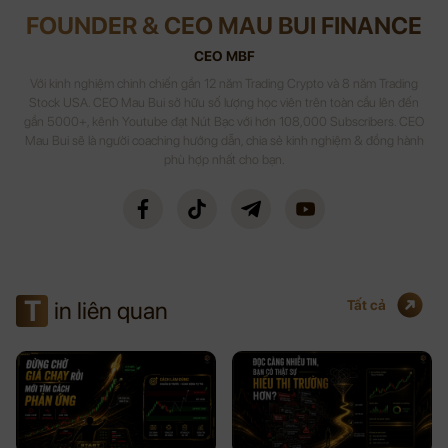
FOUNDER & CEO MAU BUI FINANCE
CEO MBF
Với kinh nghiệm chinh chiến gần 12 năm Trading Crypto và 8 năm Trading
Stock USA. CEO Mau Bui sở hữu số lượng học viên trên toàn cầu lên đến
gần 5000+, kênh Youtube đạt Nút Bạc với hơn 108,000 Subscribers. CEO
Mau Bui sẽ là người coaching hướng dẫn, chia sẻ kinh nghiệm & đồng hành
phù hợp nhất cho bạn.
T
in liên quan
Tất cả