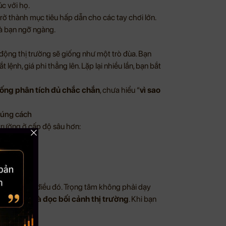
c với họ.
trở thành mục tiêu hấp dẫn cho các tay chơi lớn.
 và bạn ngỡ ngàng.
 động thị trường sẽ giống như một trò đùa. Bạn
 lệnh, giá phi thẳng lên. Lặp lại nhiều lần, bạn bắt
ống phân tích đủ chắc chắn
, chưa hiểu “
vì sao
 đúng cách
trường ở cấp độ sâu hơn:
n làm được điều đó. Trọng tâm không phải dạy
h lực giá, và đọc bối cảnh thị trường
. Khi bạn