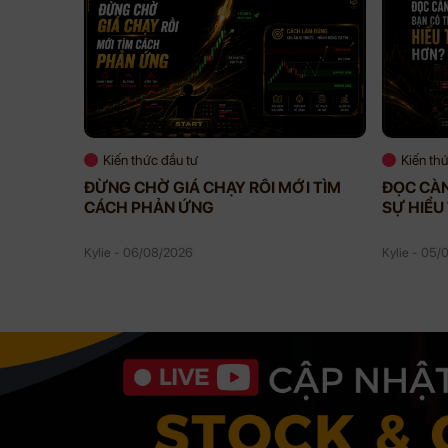
Kiến thức đầu tư
Kiến th
ĐỪNG CHỜ GIÁ CHẠY RỒI MỚI TÌM
ĐỌC CÀN
CÁCH PHẢN ỨNG
SỰ HIỂU
Kylie - 06/08/2026
Kylie - 05