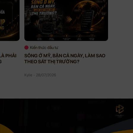
Kiến thức đầu tư
Kiến thứ
LÀ PHẢI
SỐNG Ở MỸ, BẬN CẢ NGÀY, LÀM SAO
VIP MEM
G
THEO SÁT THỊ TRƯỜNG?
BẠN KHÔ
BẠN ĐAN
Kylie - 28/07/2026
Kylie - 27/