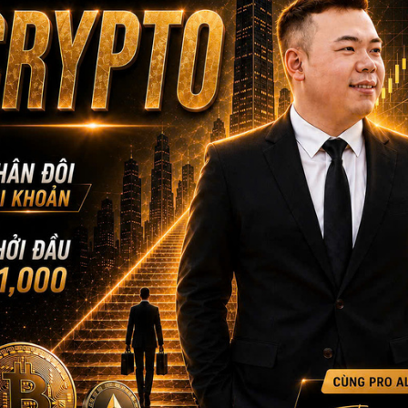
Tăng xác suất đúng khi vào lệnh
Xây dựng sự tự tin dựa trên hiểu biết chứ không phải cảm xúc
Hiểu “vì sao” để không còn hoảng loạn khi thị trường giật
Khi bạn hiểu lý do phía sau biến động giá, bạn sẽ không còn vội 
chuyển pha thật sự. Và điều quan trọng hơn cả:
bạn biết lúc nà
đáy” hay “đu đỉnh” theo cảm xúc.
Nếu bạn cảm thấy thị trường “cứ nhằm mình mà quét” – đã đến 
Bạn đang vào lệnh theo cảm xúc hay theo hệ thống?
Bạn đang nhìn toàn cảnh hay chỉ chăm chăm vào một đoạn nế
Bạn hiểu lý do dòng tiền dịch chuyển hay chỉ đoán mò?
K11 Stock Future Trading
sẽ giúp bạn làm rõ tất cả những 
Khai giảng:
21/01/2026
Thời gian học:
9:30PM–11:30PM (giờ New York)
Học LIVE qua Discord – Mau Bui Finance
——————–
MAU BUI FINANCE
– Với sứ mệnh giúp hàng triệu người Việt to
Hotline: +1 866-212-3389