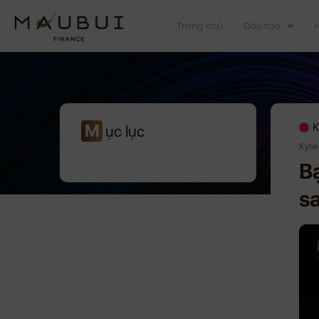
Trang chủ
Đào tạo
H
M
K
ục lục
Kyli
Bạ
sa