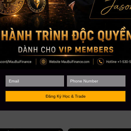
MauBuiFinance.com
Tham gia Discord VIP Group:
https://go.maubuifinance.com/vip2
FOUNDER & CEO MAU B
CEO MBF
Với kinh nghiệm chinh chiến gần 12 năm Trading 
lượng học viên trên toàn cầu lên đến gần 5000+,
CEO Mau Bui sẽ là người coaching hướng dẫn, chi