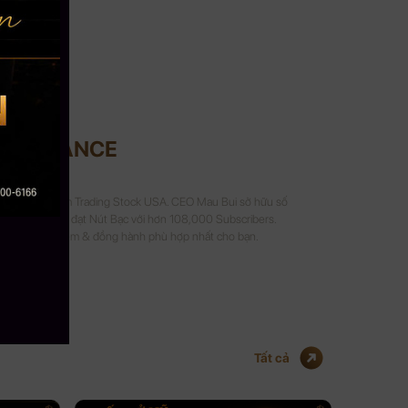
UI FINANCE
Crypto và 8 năm Trading Stock USA. CEO Mau Bui sở hữu số
 kênh Youtube đạt Nút Bạc với hơn 108,000 Subscribers.
a sẻ kinh nghiệm & đồng hành phù hợp nhất cho bạn.
Tất cả