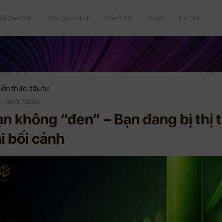
ội Viên VIP
Sàn giao dịch
Kiến thức
Shop
Tin Tức
iến thức đầu tư
e - 08/01/2026
n không “đen” – Bạn đang bị thị 
i bối cảnh