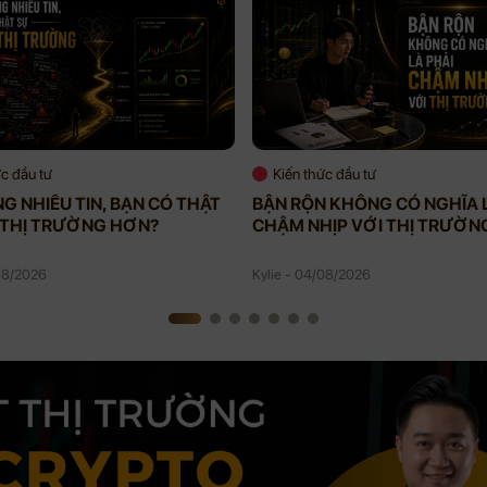
ức đầu tư
Kiến thức đầu tư
G NHIỀU TIN, BẠN CÓ THẬT
BẬN RỘN KHÔNG CÓ NGHĨA 
 THỊ TRƯỜNG HƠN?
CHẬM NHỊP VỚI THỊ TRƯỜN
/08/2026
Kylie - 04/08/2026