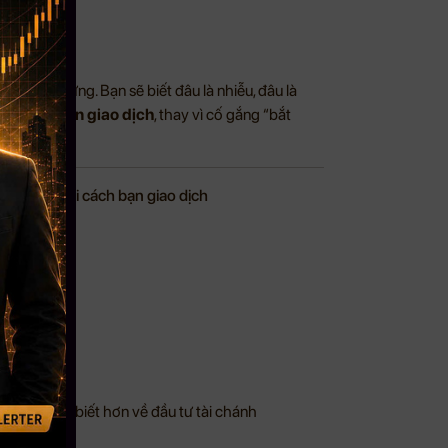
vàng phản ứng. Bạn sẽ biết đâu là nhiễu, đâu là
o không nên giao dịch
, thay vì cố gắng “bắt
lúc xem lại cách bạn giao dịch
n nhỏ?
điều này.
àn cầu hiểu biết hơn về đầu tư tài chánh