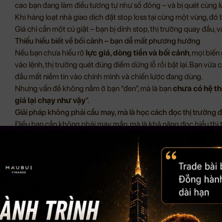
cao bạn đang làm điều tương tự như số đông – và bị quét cùng lú
Khi hàng loạt nhà giao dịch đặt stop loss tại cùng một vùng, đó 
Giá chỉ cần một cú giật – bạn bị dính stop, thị trường quay đầu,
Thiếu hiểu biết về bối cảnh – bạn dễ mất phương hướng
Nếu bạn chưa hiểu rõ
lực giá, dòng tiền và bối cảnh
, mọi biến
vào lệnh, thị trường quét đúng điểm dừng lỗ rồi bật lại. Bạn vừa cắt
đầu mất niềm tin vào chính mình và chiến lược đang dùng.
Nhưng vấn đề không nằm ở bạn “đen”, mà là bạn
chưa có hệ th
giá lại chạy như vậy
”.
Giải pháp không phải cầu may, mà là học cách đọc thị trường
Điều bạn cần không phải may mắn, mà là khả năng đọc hiểu thị 
Ai đang điều khiển nhịp điệu thị trường?
Dòng tiền đang chảy theo hướng nào?
Xu hướng chính ở đâu?
Khi nào nên đứng ngoài thay vì “cố vào”?
Khóa học
K11 Stock Future Trading
được thiết kế để giúp bạ
bạn “chiêu trò”, mà là hướng dẫn cách
hiểu dòng tiền, phân tíc
có được kiến thức nền tảng này, bạn sẽ:
Hạn chế bị quét lệnh do whipsaw (giật lên giật xuống)