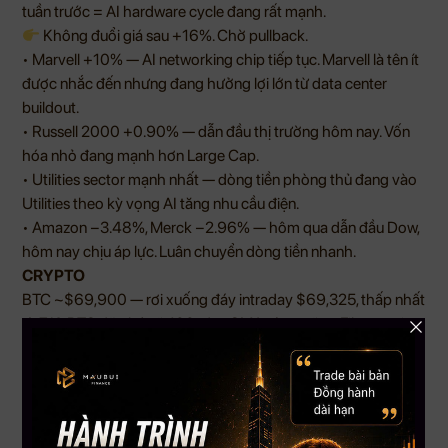
tuần trước = AI hardware cycle đang rất mạnh.
Không đuổi giá sau +16%. Chờ pullback.
• Marvell +10% — AI networking chip tiếp tục. Marvell là tên ít
được nhắc đến nhưng đang hưởng lợi lớn từ data center
buildout.
• Russell 2000 +0.90% — dẫn đầu thị trường hôm nay. Vốn
hóa nhỏ đang mạnh hơn Large Cap.
• Utilities sector mạnh nhất — dòng tiền phòng thủ đang vào
Utilities theo kỳ vọng AI tăng nhu cầu điện.
• Amazon −3.48%, Merck −2.96% — hôm qua dẫn đầu Dow,
hôm nay chịu áp lực. Luân chuyển dòng tiền nhanh.
CRYPTO
BTC ~$69,900 — rơi xuống đáy intraday $69,325, thấp nhất
từ 7/4. BTC đã phá vỡ 100-day SMA và ngưỡng Fibonacci
0.5 tại $71,305. Gần $800 triệu leveraged positions bị
liquidate — 89% là long. ETH rơi xuống dưới $2,000 lần đầu
tiên từ tháng 4.
Crypto analyst Ted: “Vùng $71,000–$72,000 là ngưỡng then
chốt. Dưới đó, mọi thứ có thể trở nên xấu hơn.” BTC đã thủng