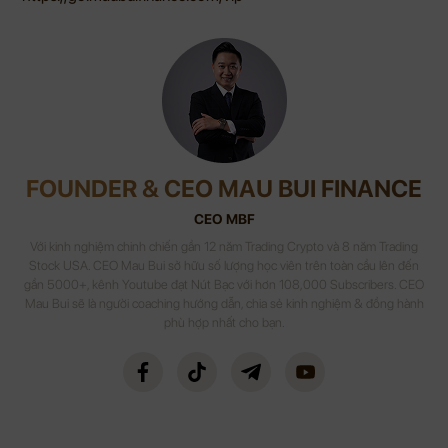
FOUNDER & CEO MAU BUI FINANCE
CEO MBF
Với kinh nghiệm chinh chiến gần 12 năm Trading Crypto và 8 năm Trading
Stock USA. CEO Mau Bui sở hữu số lượng học viên trên toàn cầu lên đến
gần 5000+, kênh Youtube đạt Nút Bạc với hơn 108,000 Subscribers. CEO
Mau Bui sẽ là người coaching hướng dẫn, chia sẻ kinh nghiệm & đồng hành
phù hợp nhất cho bạn.