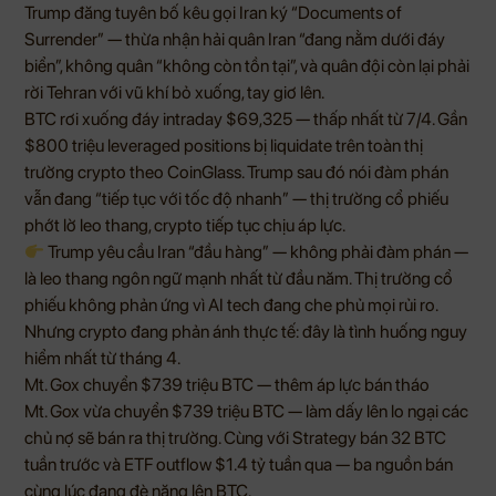
Trump đăng tuyên bố kêu gọi Iran ký “Documents of
Surrender” — thừa nhận hải quân Iran “đang nằm dưới đáy
biển”, không quân “không còn tồn tại”, và quân đội còn lại phải
rời Tehran với vũ khí bỏ xuống, tay giơ lên.
BTC rơi xuống đáy intraday $69,325 — thấp nhất từ 7/4. Gần
$800 triệu leveraged positions bị liquidate trên toàn thị
trường crypto theo CoinGlass. Trump sau đó nói đàm phán
vẫn đang “tiếp tục với tốc độ nhanh” — thị trường cổ phiếu
phớt lờ leo thang, crypto tiếp tục chịu áp lực.
Trump yêu cầu Iran “đầu hàng” — không phải đàm phán —
là leo thang ngôn ngữ mạnh nhất từ đầu năm. Thị trường cổ
phiếu không phản ứng vì AI tech đang che phủ mọi rủi ro.
Nhưng crypto đang phản ánh thực tế: đây là tình huống nguy
hiểm nhất từ tháng 4.
Mt. Gox chuyển $739 triệu BTC — thêm áp lực bán tháo
Mt. Gox vừa chuyển $739 triệu BTC — làm dấy lên lo ngại các
chủ nợ sẽ bán ra thị trường. Cùng với Strategy bán 32 BTC
tuần trước và ETF outflow $1.4 tỷ tuần qua — ba nguồn bán
cùng lúc đang đè nặng lên BTC.