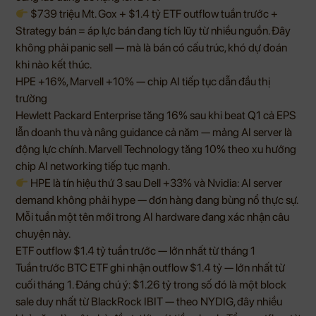
$739 triệu Mt. Gox + $1.4 tỷ ETF outflow tuần trước +
Strategy bán = áp lực bán đang tích lũy từ nhiều nguồn. Đây
không phải panic sell — mà là bán có cấu trúc, khó dự đoán
khi nào kết thúc.
HPE +16%, Marvell +10% — chip AI tiếp tục dẫn đầu thị
trường
Hewlett Packard Enterprise tăng 16% sau khi beat Q1 cả EPS
lẫn doanh thu và nâng guidance cả năm — mảng AI server là
động lực chính. Marvell Technology tăng 10% theo xu hướng
chip AI networking tiếp tục mạnh.
HPE là tín hiệu thứ 3 sau Dell +33% và Nvidia: AI server
demand không phải hype — đơn hàng đang bùng nổ thực sự.
Mỗi tuần một tên mới trong AI hardware đang xác nhận câu
chuyện này.
ETF outflow $1.4 tỷ tuần trước — lớn nhất từ tháng 1
Tuần trước BTC ETF ghi nhận outflow $1.4 tỷ — lớn nhất từ
cuối tháng 1. Đáng chú ý: $1.26 tỷ trong số đó là một block
sale duy nhất từ BlackRock IBIT — theo NYDIG, đây nhiều