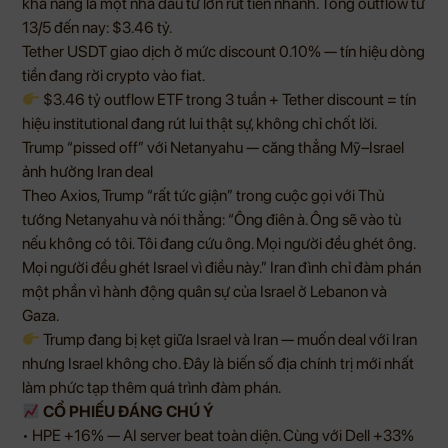
khả năng là một nhà đầu tư lớn rút tiền nhanh. Tổng outflow từ
13/5 đến nay: $3.46 tỷ.
Tether USDT giao dịch ở mức discount 0.10% — tín hiệu dòng
tiền đang rời crypto vào fiat.
$3.46 tỷ outflow ETF trong 3 tuần + Tether discount = tín
hiệu institutional đang rút lui thật sự, không chỉ chốt lời.
Trump “pissed off” với Netanyahu — căng thẳng Mỹ–Israel
ảnh hưởng Iran deal
Theo Axios, Trump “rất tức giận” trong cuộc gọi với Thủ
tướng Netanyahu và nói thẳng: “Ông điên à. Ông sẽ vào tù
nếu không có tôi. Tôi đang cứu ông. Mọi người đều ghét ông.
Mọi người đều ghét Israel vì điều này.” Iran đình chỉ đàm phán
một phần vì hành động quân sự của Israel ở Lebanon và
Gaza.
Trump đang bị kẹt giữa Israel và Iran — muốn deal với Iran
nhưng Israel không cho. Đây là biến số địa chính trị mới nhất
làm phức tạp thêm quá trình đàm phán.
CỔ PHIẾU ĐÁNG CHÚ Ý
• HPE +16% — AI server beat toàn diện. Cùng với Dell +33%