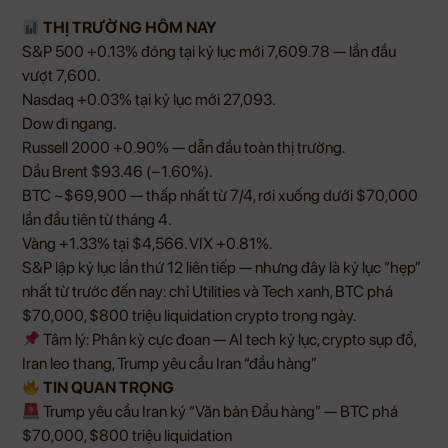
THỊ TRƯỜNG HÔM NAY
S&P 500 +0.13% đóng tại kỷ lục mới 7,609.78 — lần đầu
vượt 7,600.
Nasdaq +0.03% tại kỷ lục mới 27,093.
Dow đi ngang.
Russell 2000 +0.90% — dẫn đầu toàn thị trường.
Dầu Brent $93.46 (−1.60%).
BTC ~$69,900 — thấp nhất từ 7/4, rơi xuống dưới $70,000
lần đầu tiên từ tháng 4.
Vàng +1.33% tại $4,566. VIX +0.81%.
S&P lập kỷ lục lần thứ 12 liên tiếp — nhưng đây là kỷ lục “hẹp”
nhất từ trước đến nay: chỉ Utilities và Tech xanh, BTC phá
$70,000, $800 triệu liquidation crypto trong ngày.
Tâm lý: Phân kỳ cực đoan — AI tech kỷ lục, crypto sụp đổ,
Iran leo thang, Trump yêu cầu Iran “đầu hàng”
TIN QUAN TRỌNG
Trump yêu cầu Iran ký “Văn bản Đầu hàng” — BTC phá
$70,000, $800 triệu liquidation