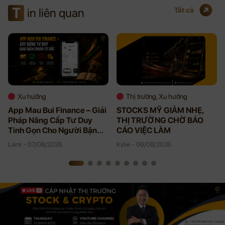
T
in liên quan
Tất cả
Xu hướng
Thị trường, Xu hướng
App Mau Bui Finance – Giải
STOCKS MỸ GIẢM NHẸ,
Pháp Nâng Cấp Tư Duy
THỊ TRƯỜNG CHỜ BÁO
Tinh Gọn Cho Người Bận
CÁO VIỆC LÀM
Rộn
Lami - 07/08/2026
Kylie - 06/08/2026