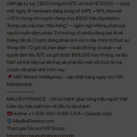
S&P lập kỷ lục 7,600 trong khi BTC rơi dưới $70,000 — cùng
một ngày. AI hardware đang bùng nổ (HPE +16%, Marvell
+10%) trong khi crypto đang chịu $800 triệu liquidation.
Trump yêu cầu Iran “đầu hàng” — ngôn ngữ không phải của
người muốn đàm phán. Thị trường cổ phiếu đang bet AI sẽ
thắng tất cả. Crypto đang phản ánh rủi ro địa chính trị thực sự.
Trong 48–72 giờ tới, Iran deal — hoặc không có deal — sẽ
quyết định liệu BTC có giữ được $68,000 hay không, và liệu
S&P có thể tiếp tục lên hay sẽ phải đối mặt với thực tế mà
crypto đã phản ánh hôm nay.
MBF Market Intelligence – cập nhật hàng ngày cho VIP
Membership.
——————–
MAU BUI FINANCE – Với sứ mệnh giúp hàng triệu người Việt
toàn cầu hiểu biết hơn về đầu tư tài chánh
Hotline: +1-530-500-6166 (USA – Canada only)
MauBuiFinance.com
Tham gia Discord VIP Group:
https://go.maubuifinance.com/vip