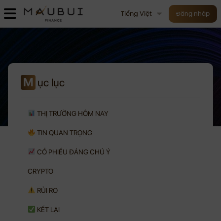
Tiếng Việt
Đăng nhập
M
ục lục
THỊ TRƯỜNG HÔM NAY
TIN QUAN TRỌNG
CỔ PHIẾU ĐÁNG CHÚ Ý
CRYPTO
RỦI RO
KẾT LẠI