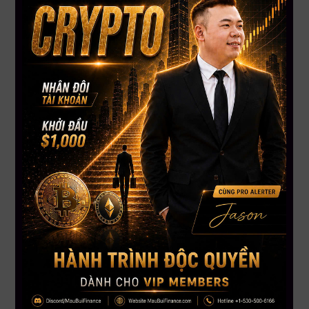
ngưỡng này. Hỗ trợ kỹ thuật tiếp theo: $68,589. Nếu thủng
$68,589 → test $65,230. Xa hơn: $59,789 (đáy tháng 2).
Ba áp lực cùng lúc: (1) Mt. Gox $739 triệu BTC chuyển, (2)
ETF outflow $3.46 tỷ từ 13/5, (3) Strategy bán lần đầu từ
2022. Tether USDT discount 0.10% — dòng tiền rời crypto
vào fiat. ￼
BTC đang ở vùng nguy hiểm nhất từ tháng 4. Catalyst
phục hồi duy nhất: Iran deal chính thức. Catalyst tiêu cực
thêm: Iran đóng Bab al-Mandeb hoặc Trump leo thang quân
sự. Nếu không có catalyst tích cực trong 48–72 giờ tới →
BTC có thể test $65,000–$68,000.
FED & VĨ MÔ
Lịch tuần còn lại — quan trọng:
• Thứ Tư 3/6: ISM Services PMI + ADP Employment
• Thứ Sáu 5/6: Jobs Report tháng 5 — Nonfarm Payrolls
• 10/6: CPI tháng 5
Dầu Brent $93.46 hôm nay — giảm từ $97 hôm qua theo
Trump nói đàm phán “tốc độ nhanh.” Nếu dầu giữ dưới $95