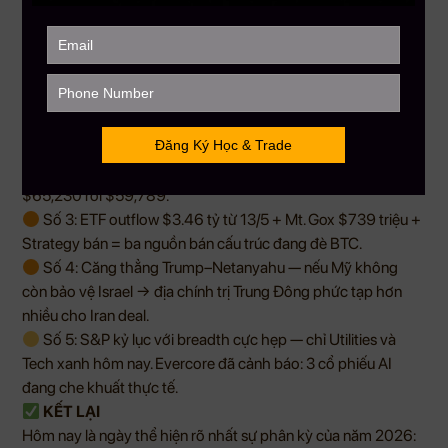
→ CPI tháng 5 có thể không tệ hơn tháng 4. Nhưng nếu Iran
leo thang → dầu $100+ → CPI tháng 5 vượt 4%.
RỦI RO
Số 1: Trump yêu cầu Iran “đầu hàng” — đây không phải
ngôn ngữ đàm phán. Nếu Iran phản ứng bằng hành động
quân sự thật sự → leo thang toàn diện.
Số 2: BTC thủng $70,000 — $800 triệu liquidation, 100-
day SMA bị phá. Hỗ trợ tiếp theo $68,589. Thủng tiếp →
$65,230 rồi $59,789.
Số 3: ETF outflow $3.46 tỷ từ 13/5 + Mt. Gox $739 triệu +
Strategy bán = ba nguồn bán cấu trúc đang đè BTC.
Số 4: Căng thẳng Trump–Netanyahu — nếu Mỹ không
còn bảo vệ Israel → địa chính trị Trung Đông phức tạp hơn
nhiều cho Iran deal.
Số 5: S&P kỷ lục với breadth cực hẹp — chỉ Utilities và
Tech xanh hôm nay. Evercore đã cảnh báo: 3 cổ phiếu AI
đang che khuất thực tế.
KẾT LẠI
Hôm nay là ngày thể hiện rõ nhất sự phân kỳ của năm 2026: