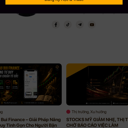
Với kinh nghiệm chinh chiến gần 12 năm Trading 
lượng học viên trên toàn cầu lên đến gần 5000+,
CEO Mau Bui sẽ là người coaching hướng dẫn, chi
ng
Thị trường, Xu hướng
Bui Finance – Giải Pháp Nâng
STOCKS MỸ GIẢM NHẸ, THỊ
uy Tinh Gọn Cho Người Bận
CHỜ BÁO CÁO VIỆC LÀM