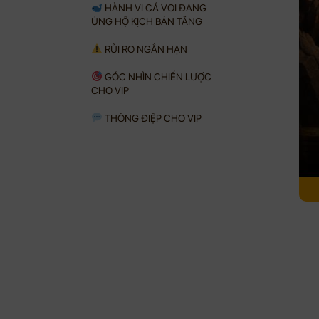
HÀNH VI CÁ VOI ĐANG
ỦNG HỘ KỊCH BẢN TĂNG
RỦI RO NGẮN HẠN
GÓC NHÌN CHIẾN LƯỢC
CHO VIP
THÔNG ĐIỆP CHO VIP