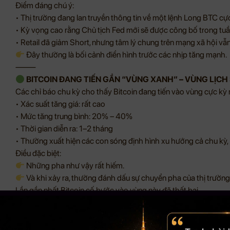
Điểm đáng chú ý:
• Thị trường đang lan truyền thông tin về một lệnh Long BTC cự
• Kỳ vọng cao rằng Chủ tịch Fed mới sẽ được công bố trong tuầ
• Retail đã giảm Short, nhưng tâm lý chung trên mạng xã hội v
Đây thường là bối cảnh điển hình trước các nhịp tăng mạnh.
⸻
BITCOIN ĐANG TIẾN GẦN “VÙNG XANH” – VÙNG LỊCH
Các chỉ báo chu kỳ cho thấy Bitcoin đang tiến vào vùng cực kỳ
• Xác suất tăng giá: rất cao
• Mức tăng trung bình: 20% – 40%
• Thời gian diễn ra: 1–2 tháng
• Thường xuất hiện các con sóng định hình xu hướng cả chu kỳ, k
Điều đặc biệt:
Những pha như vậy rất hiếm.
Và khi xảy ra, thường đánh dấu sự chuyển pha của thị trường (
Lần gần nhất Bitcoin cố bước vào vùng này đã thất bại.
Hiện tại là lần thử lại, và có ý nghĩa rất lớn cho xu hướng 2026.
⸻
HÀNH VI CÁ VOI ĐANG ỦNG HỘ KỊCH BẢN TĂNG