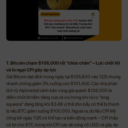
1. Bitcoin chạm $106,000 rồi “chùn chân” – Lực chốt lời
và lo ngại CPI gây áp lực
Giá Bitcoin đạt đỉnh trong ngày tại $105,800 vào 12/5 nhưng
nhanh chóng giảm 3% xuống còn $101,400. Các nhà phân
tích từ Alphractal cảnh báo vùng giá quanh $106,000 là
điểm chốt lời tiềm năng của cá voi, trong khi rủi ro “long
squeeze” đang tăng khi $3.4B vị thế đòn bẩy có thể bị thanh
lý nếu BTC giảm xuống $100,000. Ngoài ra, dữ liệu CPI Mỹ
công bố ngày 13/5 có thể tạo ra biến động mạnh – CPI thấp
có lợi cho BTC, trong khi CPI cao sẽ củng cố USD và gây áp