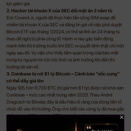
lực giảm giá.
2. Hacker tài khoản X của SEC đối mặt án 2 năm tù
Eric Council Jr., người đã thực hiện tấn công SIM swap để
chiếm tài khoản X của SEC và đăng tin giả về việc phê duyệt
Bitcoin ETF vào tháng 1/2024, có thể sẽ lĩnh án 24 tháng tù
theo đề nghị từ phía công tố. Hành vi này gây biến động
mạnh trên thị trường trước khi SEC ra quyết định thật chỉ một
ngày sau đó. Vụ việc cho thấy tầm quan trọng của bảo mật
trong kỷ nguyên tin tức tức thời và ảnh hưởng lớn đến thị
trường tài sản số.
3. Coinbase bị rút $1 tỷ Bitcoin – Cảnh báo “sốc cung”
có thể đẩy giá lên
Ngày 9/5, hơn 9,700 BTC (trị giá hơn $1 tỷ) được rút khỏi sàn
Coinbase – mức cao nhất trong năm 2025. Theo André
Dragosch từ Bitwise, đây là dấu hiệu rõ ràng của dòng tiền tổ
chức đổ vào thị trường. Ông cho biết các công ty đã mua gấp
4 lần lượng BTC mà các ETF spot nắm giữ trong năm nay –
gần bằng sản lượng Bitcoin toàn cầu mỗi năm, mở ra nguy cơ
“sốc cung” thúc đẩy giá tăng mạnh trong thời gian tới.