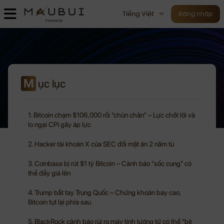
Tiếng Việt
Đăng nhập
M
ục lục
1. Bitcoin chạm $106,000 rồi “chùn chân” – Lực chốt lời và
lo ngại CPI gây áp lực
2. Hacker tài khoản X của SEC đối mặt án 2 năm tù
3. Coinbase bị rút $1 tỷ Bitcoin – Cảnh báo “sốc cung” có
thể đẩy giá lên
4. Trump bắt tay Trung Quốc – Chứng khoán bay cao,
Bitcoin tụt lại phía sau
5. BlackRock cảnh báo rủi ro máy tính lượng tử có thể “bẻ