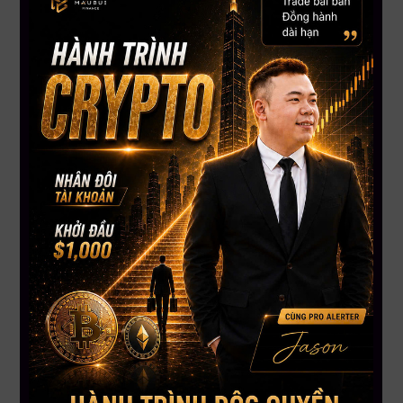
4. Trump bắt tay Trung Quốc – Chứng khoán bay cao,
Bitcoin tụt lại phía sau
Thỏa thuận tạm dừng áp thuế 90 ngày giữa Mỹ và Trung
Quốc giúp cổ phiếu tăng mạnh, nhưng Bitcoin lại quay đầu
giảm từ $105,720 xuống $102,000. Dù được xem là tài sản
trú ẩn, BTC lần này phản ứng tiêu cực khi dòng tiền chuyển
sang cổ phiếu – nơi hưởng lợi trực tiếp từ giảm thuế. Một số
nhà đầu tư lo ngại rằng sức mạnh giá BTC gần đây được “đỡ”
bởi các tay to như Strategy và BlackRock, làm dấy lên tranh
luận về tính bền vững của xu hướng tăng.
5. BlackRock cảnh báo rủi ro máy tính lượng tử có thể
“bẻ khóa” Bitcoin
Trong bản cập nhật hồ sơ quỹ IBIT, BlackRock lần đầu đưa ra
cảnh báo rằng công nghệ máy tính lượng tử có thể đe dọa
tính an toàn của các thuật toán mật mã – nền tảng của mạng
lưới Bitcoin. Dù chuyên gia đánh giá rủi ro này chưa cận kề,
nhưng việc nhà quản lý tài sản lớn nhất thế giới đề cập đến
mối nguy này cho thấy tầm ảnh hưởng dài hạn của công