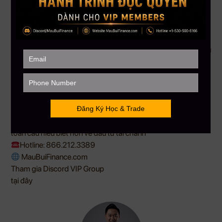
nghệ mới đối với thị trường tiền mã hóa.
Kết luận:
Ngày 13/5 chứng kiến sự giằng co giữa tâm lý chốt lời, rủi ro vĩ
mô và dòng tiền tổ chức mạnh mẽ. Mặc dù có điều chỉnh
ngắn hạn, xu hướng dài hạn của Bitcoin vẫn nhận được sự hậu
thuẫn từ các yếu tố cơ bản – nhưng nhà đầu tư cần cảnh giác
với các biến động đến từ dữ liệu CPI, địa chính trị và cả công
nghệ mới như máy tính lượng tử.
Nguồn: Tổng hợp
——————–
MAU BUI FINANCE
– Với sứ mệnh giúp hàng triệu người Việt
toàn cầu hiểu biết hơn về đầu tư tài chánh
Hotline: 866.212.3389
MauBuiFinance.com
Tham gia Discord VIP Group
tại đây