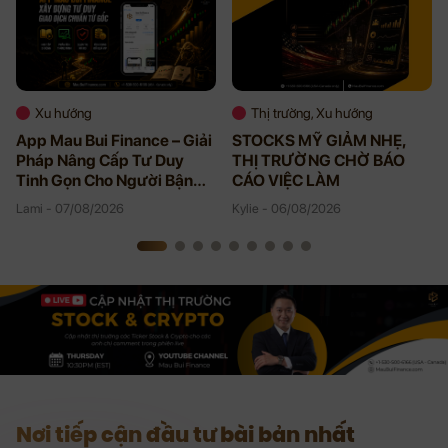
Xu hướng
Thị trường, Xu hướng
App Mau Bui Finance – Giải
STOCKS MỸ GIẢM NHẸ,
Pháp Nâng Cấp Tư Duy
THỊ TRƯỜNG CHỜ BÁO
Tinh Gọn Cho Người Bận
CÁO VIỆC LÀM
Rộn
Lami - 07/08/2026
Kylie - 06/08/2026
Nơi tiếp cận đầu tư bài bản nhất