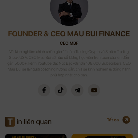
FOUNDER & CEO MAU BUI FINANCE
CEO MBF
Với kinh nghiệm chinh chiến gần 12 năm Trading Crypto và 8 năm Trading
Stock USA. CEO Mau Bui sở hữu số lượng học viên trên toàn cầu lên đến
gần 5000+, kênh Youtube đạt Nút Bạc với hơn 108,000 Subscribers. CEO
Mau Bui sẽ là người coaching hướng dẫn, chia sẻ kinh nghiệm & đồng hành
phù hợp nhất cho bạn.
T
in liên quan
Tất cả