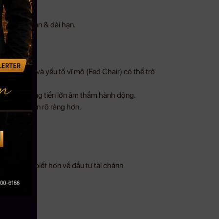
ược trung hạn & dài hạn.
ệu quay lại, và yếu tố vĩ mô (Fed Chair) có thể trở
 lại là lúc dòng tiền lớn âm thầm hành động.
hiệu xác nhận rõ ràng hơn.
erything.
 cầu hiểu biết hơn về đầu tư tài chánh