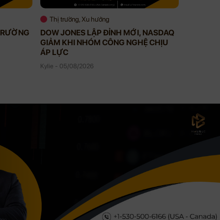
Thị trường, Xu hướng
Thị trườ
 TRƯỜNG
DOW JONES LẬP ĐỈNH MỚI, NASDAQ
STOCKS 
GIẢM KHI NHÓM CÔNG NGHỆ CHỊU
TĂNG GẦ
ÁP LỰC
Kylie - 04/
Kylie - 05/08/2026