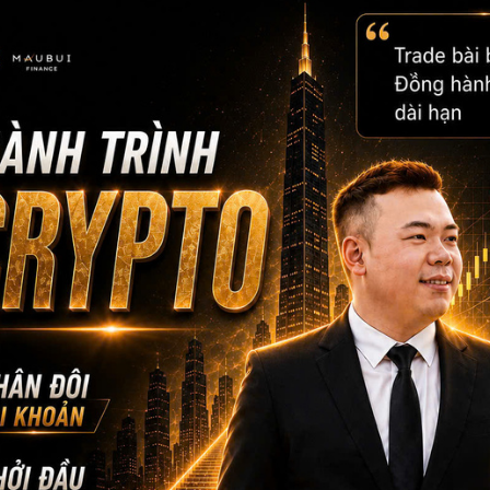
BTC bị từ chối mạnh ở 106k–112k → rơi lại dưới đáy cũ → hình 
⸻
Cảnh báo quan trọng từ chỉ báo định lượng
Các chỉ báo định lượng nội bộ đang cho thấy phân kỳ tăng rất 
Mức đọc hiện tại tương đương thời điểm trước đây Bitcoin từn
Điều này hàm ý:
Giá hiện tại đang thấp hơn đáng kể so với trạng thái nội lực th
Thị trường có thể đang trong pha “nén lực – rung lắc – gom h
Trong quá khứ, những pha phân kỳ như vậy thường không kết t
Vì vậy, nếu thông tin về Fed Chair mới được công bố trong giai 
mạnh là rất cao.
⸻
Chiến lược cho VIP MBF
• Đây không phải vùng để FOMO, mà là vùng để:
• theo dõi chặt phản ứng tại kháng cự
• giữ kỷ luật quản lý vốn
• và chuẩn bị cho pha “directional move”.
• Mốc cần theo dõi sát: