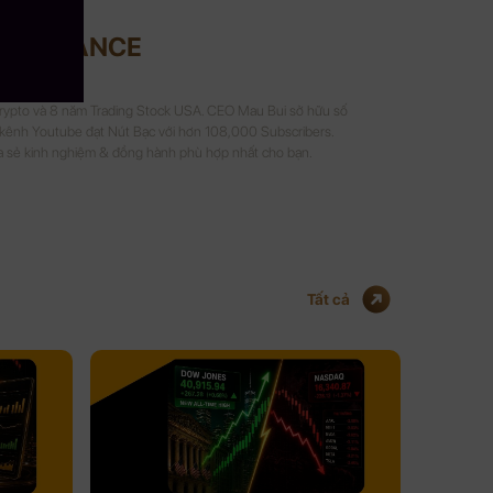
UI FINANCE
Crypto và 8 năm Trading Stock USA. CEO Mau Bui sở hữu số
 kênh Youtube đạt Nút Bạc với hơn 108,000 Subscribers.
a sẻ kinh nghiệm & đồng hành phù hợp nhất cho bạn.
Tất cả