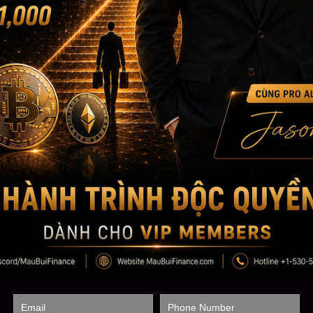
• Hỗ trợ: $92k – $95k
• Kháng cự then chốt: $97k → $103k → $106k – $112k
• Vùng $106k – $112k sẽ là nơi MBF đánh giá lại toàn bộ chiến l
⸻
Kết luận nhanh
Bitcoin đang ở vùng bản lề của chu kỳ.
Nội lực thị trường đang cải thiện, dòng tiền thông minh có dấu hi
thành chất xúc tác cho pha bùng nổ kế tiếp.
Giai đoạn này thường khó chịu, rung lắc, nhiều nhiễu tin – nhưng
MBF sẽ tiếp tục cập nhật liên tục cho VIP ngay khi xuất hiện tín 
—
Mau Bui Finance – VIP Market Insight
Risk management first. Trend comes second. Capital survives ev
——————–
MAU BUI FINANCE – Với sứ mệnh giúp hàng triệu người Việt toàn
Hotline: +1 866-212-3389
MauBuiFinance.com
Tham gia Discord VIP Group:
https://go.maubuifinance.com/vip