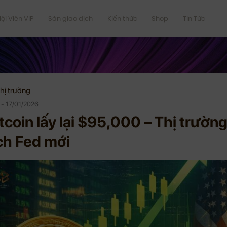
ội Viên VIP
Sàn giao dịch
Kiến thức
Shop
Tin Tức
hị trường
 - 17/01/2026
tcoin lấy lại $95,000 – Thị trườn
ch Fed mới