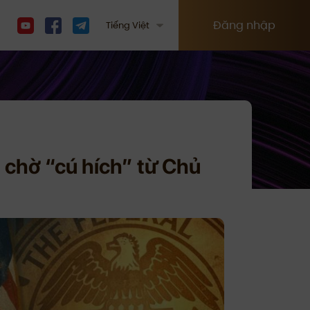
Đăng nhập
Tiếng Việt
g chờ “cú hích” từ Chủ