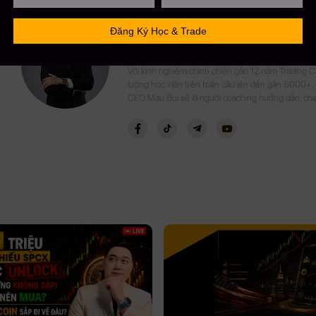
FOUNDER & CEO MAU B
CEO MBF
Với kinh nghiệm chinh chiến gần 12 năm Trading 
lượng học viên trên toàn cầu lên đến gần 5000+,
CEO Mau Bui sẽ là người coaching hướng dẫn, chi