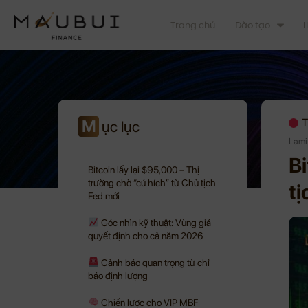
Trang chủ
Đào tạo
H
M
T
ục lục
Lami
Bi
Bitcoin lấy lại $95,000 – Thị
trường chờ “cú hích” từ Chủ tịch
tị
Fed mới
Góc nhìn kỹ thuật: Vùng giá
quyết định cho cả năm 2026
Cảnh báo quan trọng từ chỉ
báo định lượng
Chiến lược cho VIP MBF