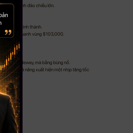
thành mô hình đảo chiều lớn.
mạnh đang hình thành.
g giao dịch quanh vùng $103,000.
ị trường.
àng”.
húc bằng sideway, mà bằng bùng nổ.
đoạn này, khả năng xuất hiện một nhịp tăng tốc