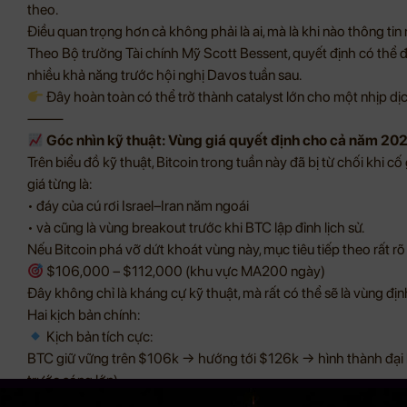
theo.
Điều quan trọng hơn cả không phải là ai, mà là khi nào thông ti
Theo Bộ trưởng Tài chính Mỹ Scott Bessent, quyết định có thể đư
nhiều khả năng trước hội nghị Davos tuần sau.
Đây hoàn toàn có thể trở thành catalyst lớn cho một nhịp dị
⸻
Góc nhìn kỹ thuật: Vùng giá quyết định cho cả năm 20
Trên biểu đồ kỹ thuật, Bitcoin trong tuần này đã bị từ chối khi c
giá từng là:
• đáy của cú rơi Israel–Iran năm ngoái
• và cũng là vùng breakout trước khi BTC lập đỉnh lịch sử.
Nếu Bitcoin phá vỡ dứt khoát vùng này, mục tiêu tiếp theo rất rõ
$106,000 – $112,000 (khu vực MA200 ngày)
Đây không chỉ là kháng cự kỹ thuật, mà rất có thể sẽ là vùng đ
Hai kịch bản chính:
Kịch bản tích cực:
BTC giữ vững trên $106k → hướng tới $126k → hình thành đại bi
trước sóng lớn).
Kịch bản tiêu cực (xác suất thấp theo quan điểm MBF):