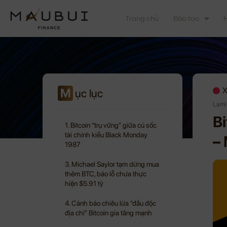
Trang chủ
Đào tạo
H
M
X
ục lục
Lami
B
1. Bitcoin “trụ vững” giữa cú sốc
tài chính kiểu Black Monday
–
1987
3. Michael Saylor tạm dừng mua
thêm BTC, báo lỗ chưa thực
hiện $5.91 tỷ
4. Cảnh báo chiêu lừa “đầu độc
địa chỉ” Bitcoin gia tăng mạnh