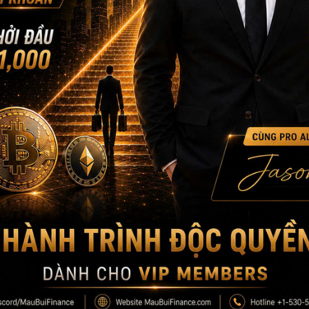
MAU BUI FINANCE
– Với sứ mệnh giúp hàng triệu người Việt to
Hotline: 866.212.3389
MauBuiFinance.com
Tham gia Discord VIP Group
tại đây
FOUNDER & CEO MAU B
CEO MBF
Với kinh nghiệm chinh chiến gần 12 năm Trading 
lượng học viên trên toàn cầu lên đến gần 5000+,
CEO Mau Bui sẽ là người coaching hướng dẫn, chi