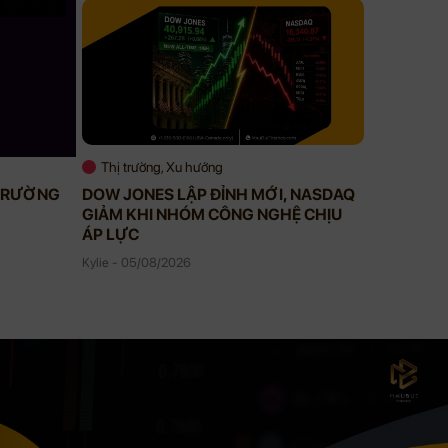
Thị trường, Xu hướng
Thị trườ
 TRƯỜNG
DOW JONES LẬP ĐỈNH MỚI, NASDAQ
STOCKS 
GIẢM KHI NHÓM CÔNG NGHỆ CHỊU
TĂNG GẦ
ÁP LỰC
Kylie - 04/
Kylie - 05/08/2026