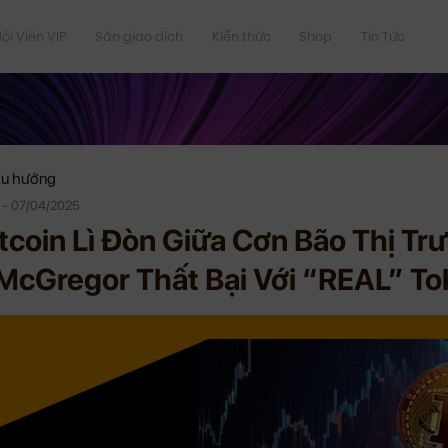
ội Viên VIP
Sàn giao dịch
Kiến thức
Shop
Tin Tức
u hướng
 - 07/04/2025
itcoin Lì Đòn Giữa Cơn Bão Thị T
 McGregor Thất Bại Với “REAL” To