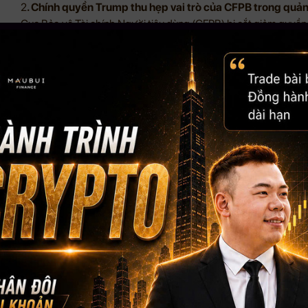
2
. Chính quyền Trump thu hẹp vai trò của CFPB trong quản
Cục Bảo vệ Tài chính Người tiêu dùng (CFPB) bị cắt giảm quyền 
bang lớn như New York, California. Elon Musk và nhóm “chính ph
nghị sĩ Elizabeth Warren.
3. Michael Saylor tạm dừng mua thêm BTC, báo lỗ chưa th
Công ty Strategy của Saylor không mua thêm BTC trong tuần qua
mạnh. Tuy nhiên, Saylor vẫn khẳng định niềm tin: “Bitcoin biến độ
4. Cảnh báo chiêu lừa “đầu độc địa chỉ” Bitcoin gia tăng 
Jameson Lopp (Casa) cảnh báo người dùng về các vụ tấn công lợ
gửi. Đã có gần 48,000 giao dịch dạng này, gây thiệt hại hơn $1.2
5. Token của Conor McGregor thất bại, nhà đầu tư được h
REAL – token được hậu thuẫn bởi McGregor – chỉ huy động được
hoàn tiền cho 668 nhà đầu tư. Thị trường memecoin sụt giảm m
Kết luận:
Bitcoin tiếp tục chứng minh vị thế là “tài sản trú ẩn số”, trong kh
thị trường crypto đầy rủi ro. Nhà đầu tư nên thận trọng và cảnh g
kỹ trước khi tham gia vào các dự án mang tính thương hiệu cá n
Nguồn: Tổng hợp
——————–