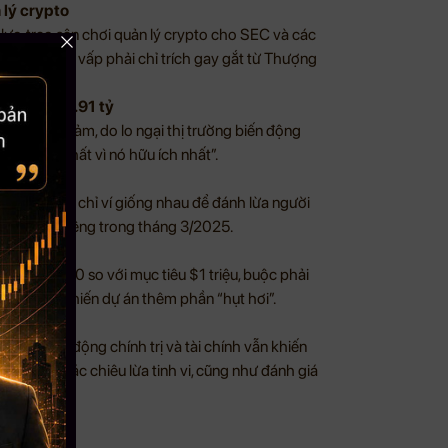
 lý crypto
lực, trao sân chơi quản lý crypto cho SEC và các
ủ hiệu quả” vấp phải chỉ trích gay gắt từ Thượng
ực hiện $5.91 tỷ
 dù giá giảm, do lo ngại thị trường biến động
ng nhiều nhất vì nó hữu ích nhất”.
mạnh
i dụng địa chỉ ví giống nhau để đánh lừa người
 triệu chỉ riêng trong tháng 3/2025.
oàn tiền
 $392,000 so với mục tiêu $1 triệu, buộc phải
ạnh càng khiến dự án thêm phần “hụt hơi”.
i những biến động chính trị và tài chính vẫn khiến
iác trước các chiêu lừa tinh vi, cũng như đánh giá
hân.