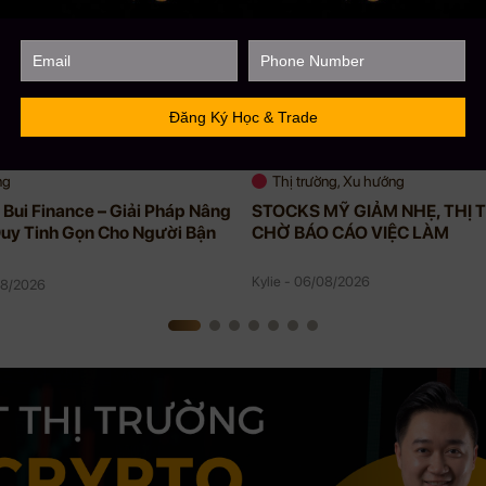
ng
Thị trường, Xu hướng
Bui Finance – Giải Pháp Nâng
STOCKS MỸ GIẢM NHẸ, THỊ
uy Tinh Gọn Cho Người Bận
CHỜ BÁO CÁO VIỆC LÀM
Kylie - 06/08/2026
08/2026