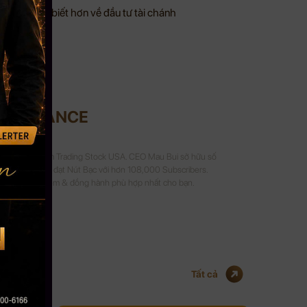
àn cầu hiểu biết hơn về đầu tư tài chánh
UI FINANCE
Crypto và 8 năm Trading Stock USA. CEO Mau Bui sở hữu số
 kênh Youtube đạt Nút Bạc với hơn 108,000 Subscribers.
a sẻ kinh nghiệm & đồng hành phù hợp nhất cho bạn.
Tất cả