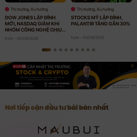
Thị trường, Xu hướng
Thị trường, Xu hướng
DOW JONES LẬP ĐỈNH
STOCKS MỸ LẬP ĐỈNH,
MỚI, NASDAQ GIẢM KHI
PALANTIR TĂNG GẦN 30%
NHÓM CÔNG NGHỆ CHỊU
ÁP LỰC
Kylie - 04/08/2026
Kylie - 05/08/2026
Nơi tiếp cận đầu tư bài bản nhất