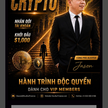
Bitcoin: từ khung pháp lý, hoạt động tích lũy khổng lồ, tới rủi
ro an ninh và xu hướng dòng vốn đại chúng lẫn doanh nghiệp
tìm kiếm lợi nhuận mới. Crypto tiếp tục khẳng định vị thế
trong cả lĩnh vực tài chính truyền thống và DeFi.
Nguồn: Tổng hợp
——————–
MAU BUI FINANCE
– Với sứ mệnh giúp hàng triệu người Việt
toàn cầu hiểu biết hơn về đầu tư tài chánh
Hotline: 866.212.3389
MauBuiFinance.com
Tham gia Discord VIP Group
tại đây