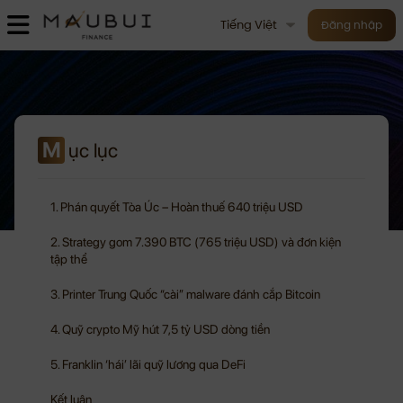
Tiếng Việt
Đăng nhập
M
ục lục
1. Phán quyết Tòa Úc – Hoàn thuế 640 triệu USD
2. Strategy gom 7.390 BTC (765 triệu USD) và đơn kiện
tập thể
3. Printer Trung Quốc “cài” malware đánh cắp Bitcoin
4. Quỹ crypto Mỹ hút 7,5 tỷ USD dòng tiền
5. Franklin ‘hái’ lãi quỹ lương qua DeFi
Kết luận