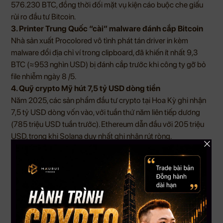
576.230 BTC, đồng thời đối mặt vụ kiện cáo buộc che giấu
rủi ro đầu tư Bitcoin.
3. Printer Trung Quốc “cài” malware đánh cắp Bitcoin
Nhà sản xuất Procolored vô tình phát tán driver in kèm
malware đổi địa chỉ ví trong clipboard, đã khiến ít nhất 9,3
BTC (≈953 nghìn USD) bị đánh cắp trước khi công ty gỡ bỏ
file nhiễm ngày 8 /5.
4. Quỹ crypto Mỹ hút 7,5 tỷ USD dòng tiền
Năm 2025, các sản phẩm đầu tư crypto tại Hoa Kỳ ghi nhận
7,5 tỷ USD dòng vốn vào, với tuần thứ năm liên tiếp dương
(785 triệu USD tuần trước). Ethereum dẫn đầu với 205 triệu
USD, trong khi Solana duy nhất ghi nhận rút ròng.
5. Franklin ‘hái’ lãi quỹ lương qua DeFi
Franklin ra mắt Payroll Treasury Yield, cho phép doanh nghiệp
dùng smart contract gửi stablecoin quỹ lương vào các pool
DeFi, vừa duy trì tự chủ vốn vừa sinh lãi thay thế T-Bills hay
sweep account truyền thống.
Kết luận
Tháng 5 chứng kiến những bước chuyển mình mạnh mẽ của