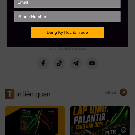
FOUNDER & CEO MAU BUI FINANCE
CEO MBF
Với kinh nghiệm chinh chiến gần 12 năm Trading Crypto và 8 năm Trading
Stock USA. CEO Mau Bui sở hữu số lượng học viên trên toàn cầu lên đến
gần 5000+, kênh Youtube đạt Nút Bạc với hơn 108,000 Subscribers. CEO
Mau Bui sẽ là người coaching hướng dẫn, chia sẻ kinh nghiệm & đồng hành
phù hợp nhất cho bạn.
T
in liên quan
Tất cả