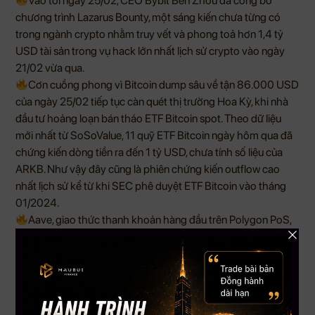
Vào tối ngày 25/02, CEO Bybit Ben Zhou đã công bố
chương trình Lazarus Bounty, một sáng kiến chưa từng có
trong ngành crypto nhằm truy vết và phong toả hơn 1,4 tỷ
USD tài sản trong vụ hack lớn nhất lịch sử crypto vào ngày
21/02 vừa qua.
Cơn cuồng phong vì Bitcoin dump sâu về tận 86.000 USD
của ngày 25/02 tiếp tục càn quét thị trường Hoa Kỳ, khi nhà
đầu tư hoảng loạn bán tháo ETF Bitcoin spot. Theo dữ liệu
mới nhất từ SoSoValue, 11 quỹ ETF Bitcoin ngày hôm qua đã
chứng kiến dòng tiền ra đến 1 tỷ USD, chưa tính số liệu của
ARKB. Như vậy đây cũng là phiên chứng kiến outflow cao
nhất lịch sử kể từ khi SEC phê duyệt ETF Bitcoin vào tháng
01/2024.
Aave, giao thức thanh khoản hàng đầu trên Polygon PoS,
đang trong quá trình rút lui khỏi mạng lưới này, sau khi cộng
đồng DAO thông qua đề xuất ngừng dịch vụ cho vay. Động
thái này có thể khiến Polygon đánh mất 300 triệu USD TVL.
Thị trường crypto vừa trải qua một trong những đợt sụt
giảm mạnh nhất trong nhiều năm qua. Theo CoinMarketCap,