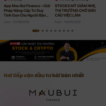
App Mau Bui Finance – Giải
STOCKS MỸ GIẢM NHẸ,
Pháp Nâng Cấp Tư Duy
THỊ TRƯỜNG CHỜ BÁO
Tinh Gọn Cho Người Bận
CÁO VIỆC LÀM
Rộn
Lami - 07/08/2026
Kylie - 06/08/2026
Nơi tiếp cận đầu tư bài bản nhất