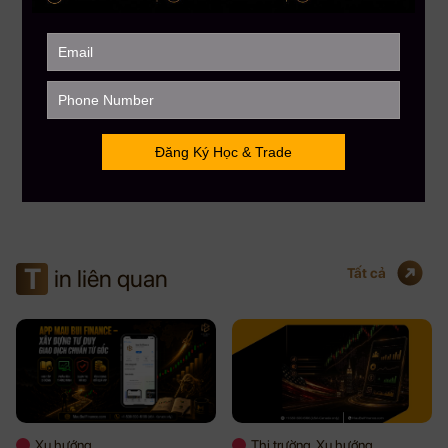
CEO MBF
Với kinh nghiệm chinh chiến gần 12 năm Trading Crypto và 8 năm Trading
Stock USA. CEO Mau Bui sở hữu số lượng học viên trên toàn cầu lên đến
gần 5000+, kênh Youtube đạt Nút Bạc với hơn 108,000 Subscribers. CEO
Mau Bui sẽ là người coaching hướng dẫn, chia sẻ kinh nghiệm & đồng hành
phù hợp nhất cho bạn.
T
in liên quan
Tất cả
Xu hướng
Thị trường, Xu hướng