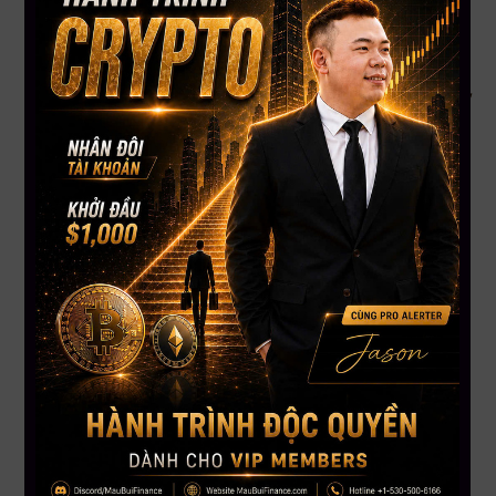
tổng vốn hóa thị trường đã lao dốc 8% xuống còn 2,86 nghìn
tỷ USD, mức thấp nhất kể từ tháng 11/2021. Đợt bán tháo này
diễn ra trong bối cảnh hàng loạt yếu tố tiêu cực xuất hiện, bao
gồm tin tức Tổng thống Trump giữ nguyên quyết định áp thuế,
sự sụp đổ của cơn sốt memecoin, và làn sóng rút vốn khỏi các
quỹ ETF Bitcoin.
———————
MAU BUI FINANCE – Với sứ mệnh giúp hàng triệu người Việt
toàn cầu hiểu biết hơn về đầu tư tài chánh
Hotline: 866.212.3389
MauBuiFinance.com
FOUNDER & CEO MAU BUI FINANCE