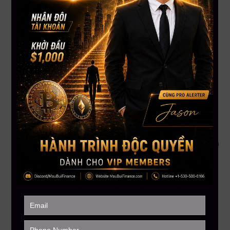
cổ phiếu nắm giữ Bitcoin?
James Chanos – nhà sáng lập Kynikos Associates – vừa
tuyên bố đã đóng vị thế short cổ phiếu MSTR của Michael
Saylor sau khi mức định giá nội tại (mNAV) giảm mạnh. Từ
mức cao 2.0x hồi tháng 7, MSTR hiện còn 1.23x – cho thấy
thị trường đã “phản ánh đủ thông tin tiêu cực”.
Cổ phiếu các công ty nắm giữ Bitcoin đang phục hồi nhẹ,
trong đó Bitcoin cũng tăng nhẹ 2% khi có tin chính phủ Mỹ
chuẩn bị mở cửa trở lại. Dấu hiệu tích cực cho thấy tâm lý thị
trường đang có cơ hội đảo chiều.
Kết luận
Từ việc OG rời khỏi vị thế cũ, chính phủ Mỹ sắp mở cửa lại, đến
làn sóng ICO “chuẩn chỉnh” tái xuất và mô hình năng lượng
sạch kết hợp blockchain – thị trường crypto đang trải qua giai
đoạn tái định hình. Dù tâm lý còn dè dặt, nhưng các tín hiệu
cho thấy sự dịch chuyển lớn về cấu trúc, chiến lược và công
nghệ đang diễn ra mạnh mẽ.
Nguồn: Tổng hợp
——————–