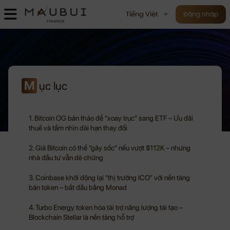
Tiếng Việt
Đăng nhập
M
ục lục
1. Bitcoin OG bán tháo để “xoay trục” sang ETF – Ưu đãi
thuế và tầm nhìn dài hạn thay đổi
2. Giá Bitcoin có thể “gây sốc” nếu vượt $112K – nhưng
nhà đầu tư vẫn dè chừng
3. Coinbase khởi động lại “thị trường ICO” với nền tảng
bán token – bắt đầu bằng Monad
4. Turbo Energy token hóa tài trợ năng lượng tái tạo –
Blockchain Stellar là nền tảng hỗ trợ