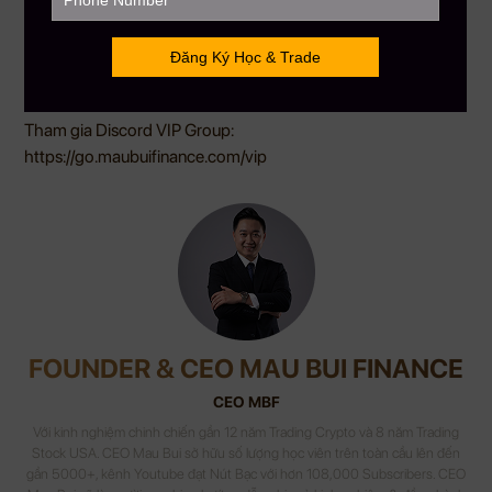
MAU BUI FINANCE – Với sứ mệnh giúp hàng triệu người Việt
toàn cầu hiểu biết hơn về đầu tư tài chánh
Hotline: +1 866-212-3389
MauBuiFinance.com
Tham gia Discord VIP Group:
https://go.maubuifinance.com/vip
FOUNDER & CEO MAU BUI FINANCE
CEO MBF
Với kinh nghiệm chinh chiến gần 12 năm Trading Crypto và 8 năm Trading
Stock USA. CEO Mau Bui sở hữu số lượng học viên trên toàn cầu lên đến
gần 5000+, kênh Youtube đạt Nút Bạc với hơn 108,000 Subscribers. CEO