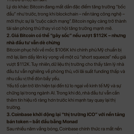
Lý do khác: Bitcoin đang mất dần đặc điểm tăng trưởng “bốc
đầu” như trước, trong khi blockchain – nền tảng công nghệ –
mới thực sự là “cuộc cách mạng”. Bitcoin ngày càng trở thành
tài sản phòng thủ thay vì cơ hội tăng trưởng mạnh mẽ.
2. Giá Bitcoin có thể “gây sốc” nếu vượt $112K – nhưng
nhà đầu tư vẫn dè chừng
Bitcoin phục hồi về mốc $106K khi chính phủ Mỹ chuẩn bị
mở lại, làm dấy lên kỳ vọng về một cú “short squeeze” nếu giá
vượt $112K. Tuy nhiên, dữ liệu thị trường cho thấy tâm lý nhà
đầu tư vẫn nghiêng về phòng thủ, với lãi suất funding thấp và
nhu cầu vị thế đòn bẩy yếu.
Yếu tố cản trở lớn hiện tại đến từ lo ngại về kinh tế Mỹ và sự
chững lại trong ngành AI. Trong khi đó, nhà đầu tư vẫn cần
thêm tín hiệu rõ ràng hơn trước khi mạnh tay quay lại thị
trường.
3. Coinbase khởi động lại “thị trường ICO” với nền tảng
bán token – bắt đầu bằng Monad
Sau nhiều năm vắng bóng, Coinbase chính thức ra mắt nền