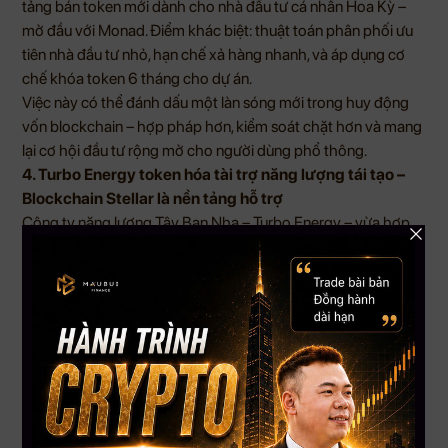
tảng bán token mới dành cho nhà đầu tư cá nhân Hoa Kỳ –
mở đầu với Monad. Điểm khác biệt: thuật toán phân phối ưu
tiên nhà đầu tư nhỏ, hạn chế xả hàng nhanh, và áp dụng cơ
chế khóa token 6 tháng cho dự án.
Việc này có thể đánh dấu một làn sóng mới trong huy động
vốn blockchain – hợp pháp hơn, kiểm soát chặt hơn và mang
lại cơ hội đầu tư rộng mở cho người dùng phổ thông.
4. Turbo Energy token hóa tài trợ năng lượng tái tạo –
Blockchain Stellar là nền tảng hỗ trợ
Công ty năng lượng Tây Ban Nha – Turbo Energy – vừa hợp
tác với Stellar và Taurus để triển khai mô hình tài trợ năng
lượng tái tạo thông qua token hóa nợ. Dự án đầu tiên là hệ
thống pin mặt trời tại một siêu thị ở Tây Ban Nha.
Giải pháp này mở ra cánh cửa cho mô hình “năng lượng như
một dịch vụ”, nơi người dùng có thể tiếp cận điện sạch mà
không cần sở hữu hệ thống. Đây là bước tiến lớn đưa
blockchain vào giải quyết bài toán thực tế, thay vì chỉ tồn tại
trong không gian tài sản số.
5. Cá mập từng short MSTR chốt lời – Báo hiệu đáy cho