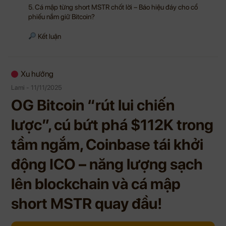
5. Cá mập từng short MSTR chốt lời – Báo hiệu đáy cho cổ
phiếu nắm giữ Bitcoin?
Kết luận
Xu hướng
Lami - 11/11/2025
OG Bitcoin “rút lui chiến
lược”, cú bứt phá $112K trong
tầm ngắm, Coinbase tái khởi
động ICO – năng lượng sạch
lên blockchain và cá mập
short MSTR quay đầu!