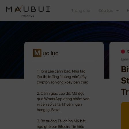
Trang chủ
Đào tạo
H
M
X
ục lục
Lami
B
1. Tom Lee cảnh báo: Nhà tạo
lập thị trường “thủng vốn”, đẩy
S
crypto vào vòng xoáy bán tháo
T
2. Cảnh giác cao độ: Mã độc
qua WhatsApp đang nhắm vào
ví tiền số và tài khoản ngân
hàng tại Brazil
3. Bộ trưởng Tài chính Mỹ bất
ngờ ghé bar Bitcoin: Tín hiệu