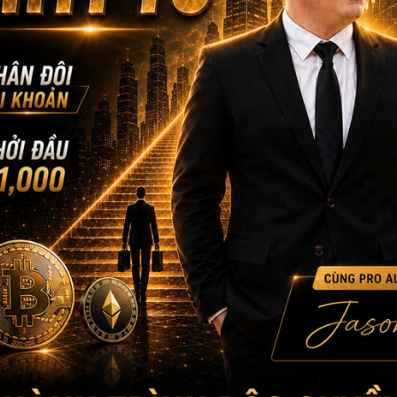
2022. Nhu cầu từ các tổ chức cũng suy yếu, với dòng tiền vào
hiệu “sập mạnh”, nhưng khả năng thị trường bước vào chu kỳ g
cao.
Kết luận nhanh:
Thị trường tiền mã hóa đang trong giai đoạn nhạy cảm với hàng lo
hỗ trợ như chính sách tại Mỹ và Ấn Độ đang cởi mở hơn; bên còn
giảm và cảnh báo về an ninh mạng. Nhà đầu tư cần thận trọng, bả
định hướng chiến lược đầu tư hợp lý.
Nguồn: Tổng hợp
——————–
MAU BUI FINANCE – Với sứ mệnh giúp hàng triệu người Việt toàn
Hotline: +1 866-212-3389
MauBuiFinance.com
Tham gia Discord VIP Group:
https://go.maubuifinance.com/vip
FOUNDER & CEO MAU B
CEO MBF