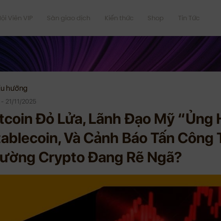
ội Viên VIP
Sàn giao dịch
Kiến thức
Shop
Tin Tức
u hướng
 - 21/11/2025
itcoin Đỏ Lửa, Lãnh Đạo Mỹ “Ủng 
tablecoin, Và Cảnh Báo Tấn Công
rường Crypto Đang Rẽ Ngã?