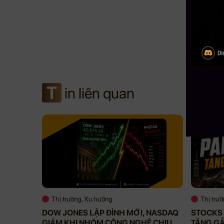
T
in liên quan
Thị trường, Xu hướng
Thị trư
DOW JONES LẬP ĐỈNH MỚI, NASDAQ
STOCKS 
GIẢM KHI NHÓM CÔNG NGHỆ CHỊU
TĂNG G