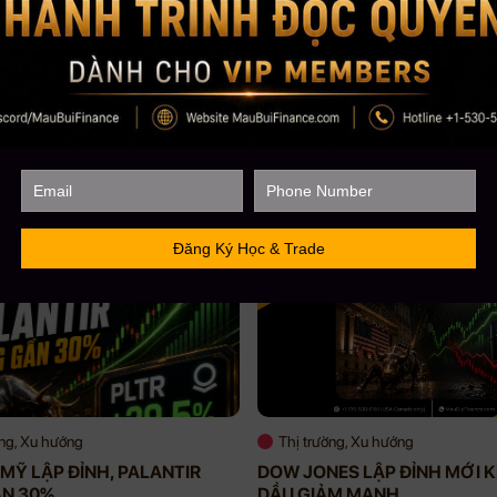
Với kinh nghiệm chinh chiến gần 12 năm Trading 
lượng học viên trên toàn cầu lên đến gần 5000+,
CEO Mau Bui sẽ là người coaching hướng dẫn, chi
ờng, Xu hướng
Thị trường, Xu hướng
MỸ LẬP ĐỈNH, PALANTIR
DOW JONES LẬP ĐỈNH MỚI K
ẦN 30%
DẦU GIẢM MẠNH