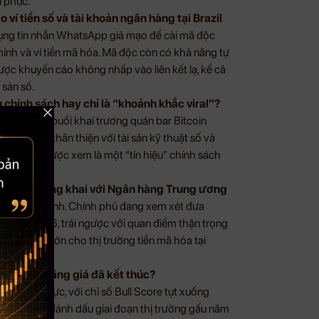
i phục.
í tiền số và tài khoản ngân hàng tại Brazil
ử dụng tin nhắn WhatsApp giả mạo để cài mã độc
hính và ví tiền mã hóa. Mã độc còn có khả năng tự
ược khuyến cáo không nhấp vào liên kết lạ, kể cả
 sản số.
u chính sách hay chỉ là “khoảnh khắc viral”?
t hiện tại buổi khai trương quán bar Bitcoin
quan điểm thân thiện với tài sản kỹ thuật số và
ng tại đây được xem là một “tín hiệu” chính sách
âu.
ất đồng công khai với Ngân hàng Trung ương
ạn chuyển mình. Chính phủ đang xem xét đưa
 2025–2026, trái ngược với quan điểm thận trọng
ước ngoặt lớn cho thị trường tiền mã hóa tại
a này.
t: Chu kỳ tăng giá đã kết thúc?
ang tiêu cực, với chỉ số Bull Score tụt xuống
 mức từng đánh dấu giai đoạn thị trường gấu năm