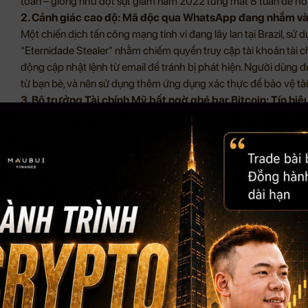
toàn – giống như đợt sụt giảm năm 2022 từng mất 8 tuần để hồ
2. Cảnh giác cao độ: Mã độc qua WhatsApp đang nhắm vào v
Một chiến dịch tấn công mạng tinh vi đang lây lan tại Brazil, s
“Eternidade Stealer” nhằm chiếm quyền truy cập tài khoản tài c
động cập nhật lệnh từ email để tránh bị phát hiện. Người dùng đ
từ bạn bè, và nên sử dụng thêm ứng dụng xác thực để bảo vệ tài
3. Bộ trưởng Tài chính Mỹ bất ngờ ghé bar Bitcoin: Tín hiệ
Ông Scott Bessent – Bộ trưởng Tài chính Hoa Kỳ – đã bất ngờ xuấ
“Pubkey” tại Washington, khiến cộng đồng tiền số dậy sóng. Với 
từng ủng hộ các dự luật liên quan đến crypto, sự hiện diện của ô
tích cực, đặc biệt giữa lúc thị trường đang trong giai đoạn giảm s
4. Chính phủ Ấn Độ cân nhắc hợp pháp hóa stablecoin – B
Lập trường của Ấn Độ về crypto có thể đang bước vào giai đo
stablecoin vào khung pháp lý chính thức trong Báo cáo Kinh tế
từ Ngân hàng Trung ương (RBI). Nếu được thông qua, đây sẽ là b
châu Á và có thể thúc đẩy làn sóng đầu tư mạnh mẽ vào quốc gi
5. Bitcoin thủng MA 365 ngày, tín hiệu “bear market” rõ rệ
Theo CryptoQuant, các chỉ báo kỹ thuật đang đồng loạt chuyển s
20/100 và giá BTC rơi xuống dưới đường trung bình 365 ngày –