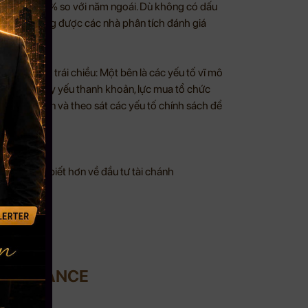
 ETF giảm 30% so với năm ngoái. Dù không có dấu
iảm mới đang được các nhà phân tích đánh giá
ạt tín hiệu trái chiều: Một bên là các yếu tố vĩ mô
 lại là sự suy yếu thanh khoản, lực mua tổ chức
o vệ tài sản và theo sát các yếu tố chính sách để
 cầu hiểu biết hơn về đầu tư tài chánh
UI FINANCE