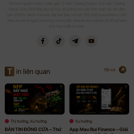
Với kinh nghiệm chinh chiến gần 12 năm Trading Crypto và 8 năm Trading
Stock USA. CEO Mau Bui sở hữu số lượng học viên trên toàn cầu lên đến
gần 5000+, kênh Youtube đạt Nút Bạc với hơn 108,000 Subscribers. CEO
Mau Bui sẽ là người coaching hướng dẫn, chia sẻ kinh nghiệm & đồng hành
phù hợp nhất cho bạn.
T
in liên quan
Tất cả
Thị trường, Xu hướng
Xu hướng
BẢN TIN ĐÓNG CỬA – Thứ
App Mau Bui Finance – Giải