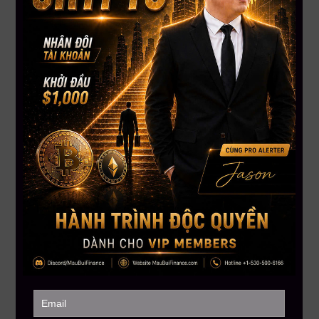
số ổn định sắp trở thành một phần không thể thiếu trong hạ
tầng tài chính quốc gia.
5. Cạnh tranh trong stablecoin tăng nhiệt – liệu ai sẽ
chiếm thế thượng phong?
Dù XRP mở rộng mạnh, nhưng stablecoin như USDC vẫn
đang dẫn đầu về khối lượng giao dịch toàn cầu (ước tính đạt
hơn 5.9 nghìn tỷ USD/năm). Circle tiếp tục chiếm ưu thế nhờ
các quan hệ chiến lược với FIS, hơn 100 quốc gia hỗ trợ
USDC, và tích hợp mạnh mẽ vào hệ sinh thái ngân hàng toàn
cầu.
Nhận định: Trận chiến giữa stablecoin, CBDC và các tài sản số
như XRP sẽ là cuộc đua dài hơi. Ai chiếm được niềm tin và ứng
dụng thực tế sẽ chiếm lĩnh thị trường.
Kết luận
Từ AI phân tích “ngọc ẩn”, liên minh stablecoin-tài chính
truyền thống, đến sự công nhận từ ngân hàng trung ương —
thị trường tài sản số đang bước vào giai đoạn tái cấu trúc
mạnh mẽ. Những ai biết nắm bắt công nghệ, hiểu xu hướng
pháp lý và theo sát dòng tiền thông minh sẽ là người đi trước