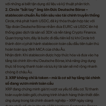
với những ai biết tận dụng dữ liệu và kỹ thuật phân tích.
2. Circle “bắt tay” ông lớn Đức Deutsche Börse –
stablecoin chuẩn Âu tiến sâu vào tài chính truyền thống
Circle, nhà phát hành USDC, đã ký thỏa thuận hợp tác với
Tập đoàn Deutsche Börse nhằm đưa EURC và USDC lên hệ
thống giao dịch tài sản số 3DX và nền tảng Crypto Finance.
Quan trọng hơn, đây là bước đi đầu tiên kể từ khi Circle trở
thành đơn vị phát hành stablecoin toàn cầu đầu tiên tuân thủ
hoàn toàn quy định MiCA của châu Âu.
Nhận định: Khi stablecoin được hợp thức hóa và đưa vào hạ
tầng tài chính lớn như Deutsche Börse, khả năng ứng dụng
thực tế trong thanh toán và lưu ký tài sản sẽ mở rộng nhanh
chóng ở châu Âu.
3. XRP không chỉ là token – mà là cơ sở hạ tầng tài chính
số đang vươn mình toàn cầu
XRP đang chứng minh giá trị vượt xa yếu tố đầu cơ. Từ thanh
toán xuyên biên giới, chương trình khách hàng thân thiết đến
ứng dụng trong tài chính doanh nghiệp – XRP ngày càng