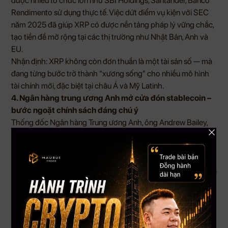
được nhiều tổ chức lớn như SBI Holdings, Santander, Banco
Rendimento sử dụng thực tế. Việc dứt điểm vụ kiện với SEC
năm 2025 đã giúp XRP có được nền tảng pháp lý vững chắc,
tạo tiền đề mở rộng tại các thị trường như Nhật Bản, Anh và
EU.
Nhận định: XRP không còn đơn thuần là một tài sản số — mà
đang từng bước trở thành “xương sống” cho nhiều mô hình
tài chính mới, đặc biệt tại châu Á và Mỹ Latinh.
4. Ngân hàng trung ương Anh mở cửa đón stablecoin –
bước ngoặt chính sách đáng chú ý
Thống đốc Ngân hàng Trung ương Anh, ông Andrew Bailey,
tuyên bố rằng stablecoin có thể làm giảm sự phụ thuộc vào
hệ thống ngân hàng thương mại hiện tại. Ông cho biết ngân
hàng đang xem xét cấp tài khoản cho các stablecoin “được
sử dụng rộng rãi” tại BoE — một động thái có thể giúp các loại
tài sản số này được coi là “tiền” trong hệ thống thanh toán
chính thức của quốc gia.
Nhận định: Khi một ngân hàng trung ương lớn như BoE công
khai ủng hộ stablecoin, đó là dấu hiệu cho thấy các loại tiền