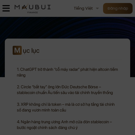
Tiếng Việt
Đăng nhập
M
ục lục
1. ChatGPT trở thành “cỗ máy radar” phát hiện altcoin tiềm
năng
2. Circle “bắt tay” ông lớn Đức Deutsche Börse –
stablecoin chuẩn Âu tiến sâu vào tài chính truyền thống
3. XRP không chỉ là token – mà là cơ sở hạ tầng tài chính
số đang vươn mình toàn cầu
4. Ngân hàng trung ương Anh mở cửa đón stablecoin –
bước ngoặt chính sách đáng chú ý