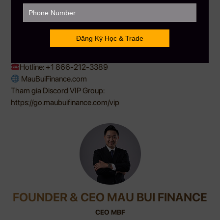
trong chu kỳ tăng trưởng kế tiếp.
Nguồn: Tổng hợp
——————–
MAU BUI FINANCE – Với sứ mệnh giúp hàng triệu người Việt
toàn cầu hiểu biết hơn về đầu tư tài chánh
Hotline: +1 866-212-3389
MauBuiFinance.com
Tham gia Discord VIP Group:
https://go.maubuifinance.com/vip
FOUNDER & CEO MAU BUI FINANCE
CEO MBF