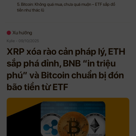
5. Bitcoin: Không quá mua, chưa quá muộn – ETF sắp đổ
tiền như thác lũ
Xu hướng
Kylie - 09/10/2025
XRP xóa rào cản pháp lý, ETH
sắp phá đỉnh, BNB “in triệu
phú” và Bitcoin chuẩn bị đón
bão tiền từ ETF