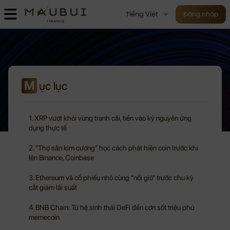
Tiếng Việt
Đăng nhập
M
ục lục
1. XRP vượt khỏi vùng tranh cãi, tiến vào kỷ nguyên ứng
dụng thực tế
2. “Thợ săn kim cương” học cách phát hiện coin trước khi
lên Binance, Coinbase
3. Ethereum và cổ phiếu nhỏ cùng “nổi gió” trước chu kỳ
cắt giảm lãi suất
4. BNB Chain: Từ hệ sinh thái DeFi đến cơn sốt triệu phú
memecoin