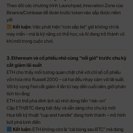
Theo dõi các chương trình Launchpad, Innovation Zone của
Binance/Coinbase để đoán trước token nào sắp được niêm
yết
Kết luận:
Việc phát hiện “coin sắp list” giờ không chỉ là
may mắn – mà là kỹ năng có thể học, và AI đang trở thành vũ
khí mới trong cuộc chơi.
3. Ethereum và cổ phiếu nhỏ cùng “nổi gió” trước chu kỳ
cắt giảm lãi suất
ETH cho thấy mối tương quan chặt chẽ với chỉ số cổ phiếu
vốn hóa nhỏ Russell 2000 – cả hai đều nhạy cảm với lãi suất.
Với kỳ vọng Fed cắt giảm 4 lần từ nay đến cuối năm, giới phân
tích tin rằng:
ETH có thể phá đỉnh lịch sử nhờ dòng tiền “risk-on”
Cặp ETH/BTC đang bật đáy và sẵn sàng cho chu kỳ mới
Họa tiết kỹ thuật “cup and handle” đang hình thành – mô hình
bứt phá kinh điển
Kết luận:
ETH không còn là “cái bóng sau BTC” mà đang