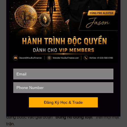
định BTC còn nhiều dư địa tăng nhờ:
Đang ở giữa chu kỳ 4 năm và vẫn “cách xa vùng quá mua”
Biến động thấp báo hiệu sắp có cú bứt phá mạnh
Matt Hougan (Bitwise) dự đoán Q4 sẽ có lượng tiền đổ vào
ETF BTC cao kỷ lục – có thể vượt $36 tỷ
Lý do: Nhu cầu phòng vệ trước USD yếu, nhà đầu tư tổ chức
thay đổi chính sách, nền tảng quản lý tài sản như Morgan
Stanley mở cửa cho Bitcoin ETF
Kết luận:
Với các yếu tố vĩ mô, dòng tiền và tâm lý FOMO
kết hợp, BTC đang đứng trước một quý cuối năm rực rỡ – và
có thể chưa phải là đỉnh.
Kết luận ngắn gọn:
Từ XRP bước ra khỏi bóng tối pháp lý, ETH bắt nhịp với cổ
phiếu tăng trưởng, cho tới cơn sốt memecoin trên BNB Chain
và dòng tiền ETF chực chờ đổ vào BTC – thị trường crypto
đang bước vào giai đoạn
“bùng nổ đồng loạt”
trên mọi mặt
trận.