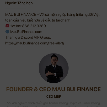
Nguồn: Tổng hợp
——————–
MAU BUI FINANCE – Với sứ mệnh giúp hàng triệu người Việt
toàn cầu hiểu biết hơn về đầu tư tài chánh
Hotline: 866.212.3389
MauBuiFinance.com
Tham gia Discord VIP Group:
https://maubuifinance.com/free-alert/
FOUNDER & CEO MAU BUI FINANCE
CEO MBF
Với kinh nghiệm chinh chiến gần 12 năm Trading Crypto và 8 năm Trading