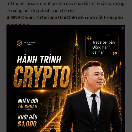
trở thành tài sản mũi nhọn cho các nhà đầu tư muốn tận dụng
làn sóng nới lỏng chính sách tiền tệ.
4. BNB Chain: Từ hệ sinh thái DeFi đến cơn sốt triệu phú
memecoin
Chỉ trong vài ngày, các memecoin mới trên BNB Chain đã
biến trader bình thường thành triệu phú USD:
Trader “0xd0a2” biến $3,500 thành $7.9 triệu chỉ sau 3 ngày
Hơn 100,000 ví tham gia vào đợt “BNB meme season” –
70% có lãi
Smart money cũng đổ tiền vào token BNB-native theo dữ liệu
Nansen
Xu hướng này được thúc đẩy bởi văn hóa giao dịch onchain
sôi động và chi phí thấp trên BNB Chain
Kết luận:
BNB Chain đang trở thành “mảnh đất vàng”
cho những ai chịu mạo hiểm với memecoin – dù lợi nhuận cao
nhưng rủi ro cũng không kém.
5. Bitcoin: Không quá mua, chưa quá muộn – ETF sắp đổ
tiền như thác lũ
Bitcoin vừa chạm đỉnh $126,000 nhưng giới phân tích khẳng