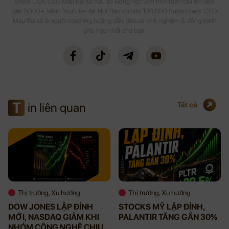
Stock USA. CEO Mau Bui sở hữu số lượng học viên trên toàn cầu lên đến
gần 5000+, kênh Youtube đạt Nút Bạc với hơn 108,000 Subscribers. CEO
Mau Bui sẽ là người coaching hướng dẫn, chia sẻ kinh nghiệm & đồng hành
phù hợp nhất cho bạn.
T
in liên quan
Tất cả
Thị trường, Xu hướng
Thị trường, Xu hướng
DOW JONES LẬP ĐỈNH
STOCKS MỸ LẬP ĐỈNH,
MỚI, NASDAQ GIẢM KHI
PALANTIR TĂNG GẦN 30%
NHÓM CÔNG NGHỆ CHỊU