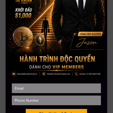
Người dân Venezuela đang dùng USDT (gọi là “Binance
dollars”) cho mọi hoạt động chi tiêu, từ mua sắm đến trả
lương. Với tính ổn định và dễ giao dịch, stablecoin đang dần
thay thế tiền mặt truyền thống trong bối cảnh lạm phát siêu
tốc và kiểm soát vốn chặt chẽ.
Kết luận:
Thị trường crypto toàn cầu đang bước vào giai đoạn phân
hóa mạnh mẽ: khi một số kỳ vọng mang tính chu kỳ bị đặt
dấu hỏi, thì các ứng dụng thực tế như stablecoin lại ngày càng
chứng minh giá trị rõ ràng – không chỉ trong đầu tư mà cả
trong đời sống thường nhật. Nhà đầu tư cần nhìn xa hơn con
số, đánh giá bối cảnh và rủi ro dự án, thay vì chạy theo “tâm lý
mùa vụ” hay tên tuổi lớn.
Nguồn: Tổng hợp
——————–
MAU BUI FINANCE – Với sứ mệnh giúp hàng triệu người Việt
toàn cầu hiểu biết hơn về đầu tư tài chánh
Hotline: 866.212.3389
MauBuiFinance.com