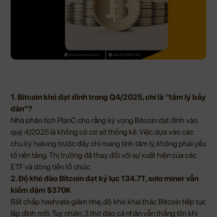
1. Bitcoin khó đạt đỉnh trong Q4/2025, chỉ là “tâm lý bầy
đàn”?
Nhà phân tích PlanC cho rằng kỳ vọng Bitcoin đạt đỉnh vào
quý 4/2025 là không có cơ sở thống kê. Việc dựa vào các
chu kỳ halving trước đây chỉ mang tính tâm lý, không phải yếu
tố nền tảng. Thị trường đã thay đổi với sự xuất hiện của các
ETF và dòng tiền tổ chức.
2. Độ khó đào Bitcoin đạt kỷ lục 134.7T, solo miner vẫn
kiếm đậm $370K
Bất chấp hashrate giảm nhẹ, độ khó khai thác Bitcoin tiếp tục
lập đỉnh mới. Tuy nhiên, 3 thợ đào cá nhân vẫn thắng lớn khi