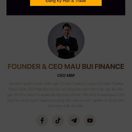
Tham gia Discord VIP Group:
https://bit.ly/MBFVIPGroup
FOUNDER & CEO MAU BUI FINANCE
CEO MBF
Với kinh nghiệm chinh chiến gần 12 năm Trading Crypto và 8 năm Trading
Stock USA. CEO Mau Bui sở hữu số lượng học viên trên toàn cầu lên đến
gần 5000+, kênh Youtube đạt Nút Bạc với hơn 108,000 Subscribers. CEO
Mau Bui sẽ là người coaching hướng dẫn, chia sẻ kinh nghiệm & đồng hành
phù hợp nhất cho bạn.