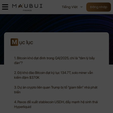
Tiếng Việt
Đăng nhập
M
ục lục
1. Bitcoin khó đạt đỉnh trong Q4/2025, chỉ là “tâm lý bầy
đàn”?
2. Độ khó đào Bitcoin đạt kỷ lục 134.7T, solo miner vẫn
kiếm đậm $370K
3. Dự án crypto liên quan Trump bị tố “giam tiền” nhà phát
triển
4. Paxos đề xuất stablecoin USDH, đẩy mạnh hệ sinh thái
Hyperliquid