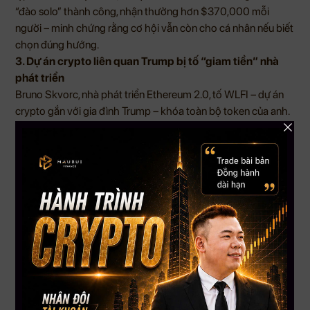
“đào solo” thành công, nhận thưởng hơn $370,000 mỗi
người – minh chứng rằng cơ hội vẫn còn cho cá nhân nếu biết
chọn đúng hướng.
3. Dự án crypto liên quan Trump bị tố “giam tiền” nhà
phát triển
Bruno Skvorc, nhà phát triển Ethereum 2.0, tố WLFI – dự án
crypto gắn với gia đình Trump – khóa toàn bộ token của anh.
Cả Justin Sun cũng gặp tình trạng tương tự. Vụ việc làm dấy
lên lo ngại về quyền kiểm soát và tính minh bạch trong các dự
án crypto có yếu tố chính trị.
4. Paxos đề xuất stablecoin USDH, đẩy mạnh hệ sinh
thái Hyperliquid
USDH là stablecoin đầu tiên ưu tiên hệ Hyperliquid, tuân thủ
tiêu chuẩn GENIUS Act và MiCA. 95% lợi nhuận từ USDH sẽ
được dùng mua lại token HYPE, hỗ trợ tăng trưởng cộng
đồng và nhà phát triển.
5. Venezuela: USDT thay thế bolívar khi lạm phát vượt
229%