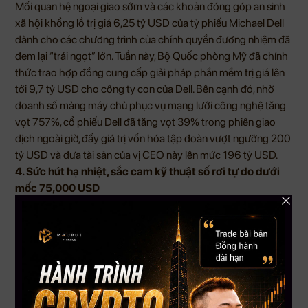
Mối quan hệ ngoại giao sớm và các khoản đóng góp an sinh
xã hội khổng lồ trị giá 6,25 tỷ USD của tỷ phiếu Michael Dell
dành cho các chương trình của chính quyền đương nhiệm đã
đem lại “trái ngọt” lớn. Tuần này, Bộ Quốc phòng Mỹ đã chính
thức trao hợp đồng cung cấp giải pháp phần mềm trị giá lên
tới 9,7 tỷ USD cho công ty con của Dell. Bên cạnh đó, nhờ
doanh số mảng máy chủ phục vụ mạng lưới công nghệ tăng
vọt 757%, cổ phiếu Dell đã tăng vọt 39% trong phiên giao
dịch ngoài giờ, đẩy giá trị vốn hóa tập đoàn vượt ngưỡng 200
tỷ USD và đưa tài sản của vị CEO này lên mức 196 tỷ USD.
4. Sức hút hạ nhiệt, sắc cam kỹ thuật số rơi tự do dưới
mốc 75,000 USD
Trái ngược hoàn toàn với sự thăng hoa của thị trường chứng
khoán, thị trường tài sản số đang trải qua giai đoạn ảm đạm
khi đồng tiền mã hóa lớn nhất thế giới chính thức “lệch pha”
và sụt giảm xuống dưới mốc 75,000 USD. Nguyên nhân
được xác định là do làn sóng chuyển dịch dòng vốn mạnh mẽ
từ các đơn vị khai thác hệ thống dữ liệu, khi họ bắt đầu thanh
lý nguồn dự trữ để chuyển sang đầu tư vào hạ tầng tính toán