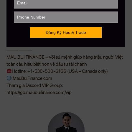
nhân tạo (AI) và công nghệ bán dẫn đang là thỏi nam châm
tối thượng hút trọn dòng tiền của các ông lớn lớn lẫn giới tài
phiệt chính trị, trong khi thị trường tài sản số tạm thời nhường
sân chơi để tái cấu trúc. Việc linh hoạt chuyển dịch theo làn
sóng công nghệ sẽ là chìa khóa quyết định thắng lợi cho các
nhà đầu tư trong giai đoạn nửa cuối năm nay.
Nguồn: Tổng hợp
——————–
MAU BUI FINANCE – Với sứ mệnh giúp hàng triệu người Việt
toàn cầu hiểu biết hơn về đầu tư tài chánh
Hotline: +1-530-500-6166 (USA – Canada only)
MauBuiFinance.com
Tham gia Discord VIP Group:
https://go.maubuifinance.com/vip