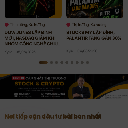
Thị trường, Xu hướng
Thị trường, Xu hướng
DOW JONES LẬP ĐỈNH
STOCKS MỸ LẬP ĐỈNH,
MỚI, NASDAQ GIẢM KHI
PALANTIR TĂNG GẦN 30%
NHÓM CÔNG NGHỆ CHỊU
ÁP LỰC
Kylie - 04/08/2026
Kylie - 05/08/2026
Nơi tiếp cận đầu tư bài bản nhất