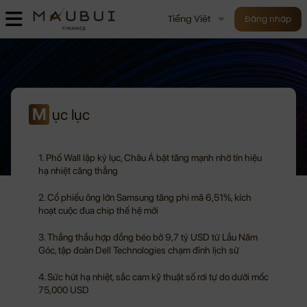
Tiếng Việt
Đăng nhập
M
ục lục
1. Phố Wall lập kỷ lục, Châu Á bật tăng mạnh nhờ tín hiệu
hạ nhiệt căng thẳng
2. Cổ phiếu ông lớn Samsung tăng phi mã 6,51%, kích
hoạt cuộc đua chip thế hệ mới
3. Thắng thầu hợp đồng béo bở 9,7 tỷ USD từ Lầu Năm
Góc, tập đoàn Dell Technologies chạm đỉnh lịch sử
4. Sức hút hạ nhiệt, sắc cam kỹ thuật số rơi tự do dưới mốc
75,000 USD