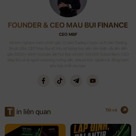
FOUNDER & CEO MAU BUI FINANCE
CEO MBF
Với kinh nghiệm chinh chiến gần 12 năm Trading Crypto và 8 năm Trading
Stock USA. CEO Mau Bui sở hữu số lượng học viên trên toàn cầu lên đến
gần 5000+, kênh Youtube đạt Nút Bạc với hơn 108,000 Subscribers. CEO
Mau Bui sẽ là người coaching hướng dẫn, chia sẻ kinh nghiệm & đồng hành
phù hợp nhất cho bạn.
T
in liên quan
Tất cả