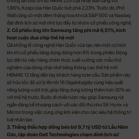
chóng lan tỏa: chỉ số Nikkei 225 của Nhật Bản tăng vọt
1,86%, Kospi của Hàn Quốc bứt phá 2,23%. Trước đó, Phố
Wall cũng có một đêm thăng hoa khi cả S&P 500 và Nasdaq
đạt đỉnh lịch sử mới nhờ lực đẩy từ nhóm cổ phiếu công nghệ.
2. Cổ phiếu ông lớn Samsung tăng phi mã 6,51%, kích
hoạt cuộc đua chip thế hệ mới
Gã khổng lồ công nghệ Hàn Quốc vừa tạo nên một cú hích
lớn khi cổ phiếu tăng dựng đứng hơn 6% trong phiên. Động
lực đến từ việc hãng chính thức xuất xưởng các mẫu thử
nghiệm của dòng chip nhớ băng thông cao thế hệ mới
HBM4E 12 tầng đến tay khách hàng toàn cầu. Sản phẩm này
sở hữu tốc độ xử lý lên tới 16 Gigabits/giây cùng hiệu suất
năng lượng vượt trội, giúp tăng dung lượng thêm hơn 30% so
với thế hệ trước. Bước đi chiến lược này giúp Samsung rút
ngắn đáng kể khoảng cách với các đối thủ như SK Hynix và
Micron trong việc cung ứng linh kiện cho các siêu hệ thống trí
tuệ nhân tạo.
3. Thắng thầu hợp đồng béo bở 9,7 tỷ USD từ Lầu Năm
Góc, tập đoàn Dell Technologies chạm đỉnh lịch sử