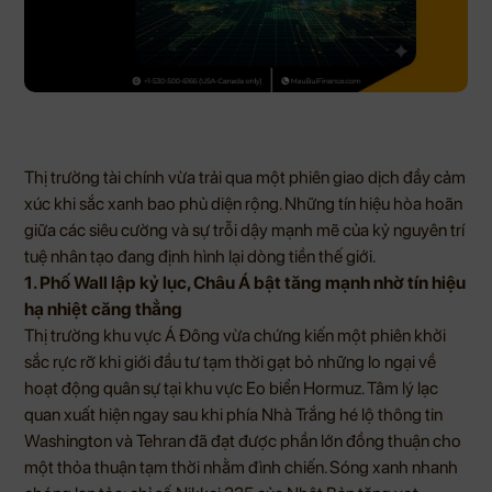
Thị trường tài chính vừa trải qua một phiên giao dịch đầy cảm
xúc khi sắc xanh bao phủ diện rộng. Những tín hiệu hòa hoãn
giữa các siêu cường và sự trỗi dậy mạnh mẽ của kỷ nguyên trí
tuệ nhân tạo đang định hình lại dòng tiền thế giới.
1. Phố Wall lập kỷ lục, Châu Á bật tăng mạnh nhờ tín hiệu
hạ nhiệt căng thẳng
Thị trường khu vực Á Đông vừa chứng kiến một phiên khởi
sắc rực rỡ khi giới đầu tư tạm thời gạt bỏ những lo ngại về
hoạt động quân sự tại khu vực Eo biển Hormuz. Tâm lý lạc
quan xuất hiện ngay sau khi phía Nhà Trắng hé lộ thông tin
Washington và Tehran đã đạt được phần lớn đồng thuận cho
một thỏa thuận tạm thời nhằm đình chiến. Sóng xanh nhanh