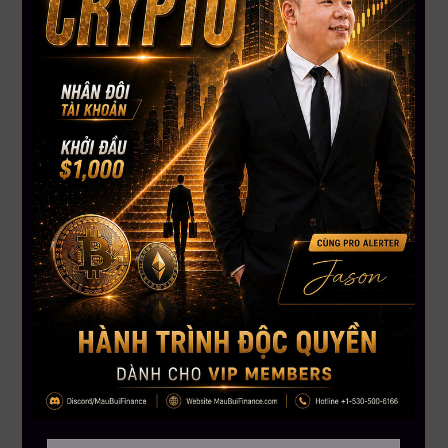
hiệu năng cao cho AI. Ngoài ra, việc các đạo luật khung pháp
lý tiến bộ như Đạo luật PARITY và CLARITY tại Nghị viện Mỹ
liên tục bị trì hoãn phê duyệt cũng khiến tâm lý giới đầu tư trở
nên thận trọng.
5. Sàn Kraken tung giải pháp lưu trữ mới, thu hút 30
triệu USD chỉ sau 10 tiếng
Để đáp ứng nhu cầu tối ưu hóa lợi nhuận của người dùng
trong bối cảnh thị trường biến động, sàn giao dịch Kraken vừa
ra mắt sản phẩm két lưu trữ không lưu ký, cho phép người sở
hữu đồng tài sản số lớn nhất nhận mức sinh lời cố định 2,5%
mỗi năm. Giải pháp này giúp loại bỏ hoàn toàn các rào cản kỹ
thuật phức tạp về ví hoặc chuyển đổi chuỗi khối. Chỉ trong
vòng 10 giờ đầu tiên mở cổng, sản phẩm đã thu hút hơn 30
triệu USD tiền gửi từ hơn 4,000 địa chỉ ví độc lập, chứng minh
sức hút cực lớn của các giải pháp tạo dòng tiền thụ động ở
thời điểm hiện tại.
KẾT LUẬN
Dòng vốn toàn cầu đang có sự phân hóa cực kỳ rõ rệt: Trí tuệ