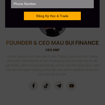
FOUNDER & CEO MAU BUI FINANCE
CEO MBF
Với kinh nghiệm chinh chiến gần 12 năm Trading Crypto và 8 năm Trading
Stock USA. CEO Mau Bui sở hữu số lượng học viên trên toàn cầu lên đến
gần 5000+, kênh Youtube đạt Nút Bạc với hơn 108,000 Subscribers. CEO
Mau Bui sẽ là người coaching hướng dẫn, chia sẻ kinh nghiệm & đồng hành
phù hợp nhất cho bạn.