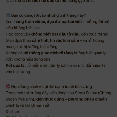
là vấn đề
rất nhiều nhà đầu tư mới
đang gặp phải.
Bạn có đang rơi vào những tình trạng này?
Xem
hàng trăm video, đọc đủ loại bài viết
– mỗi người một
kiểu, không biết tin ai
Học xong vẫn
không biết bắt đầu từ đâu
, kiến thức rời rạc
Giao dịch theo
cảm tính, tin vào linh cảm
– và rồi hoang
mang khi thị trường biến động
Không có
hệ thống giao dịch rõ ràng
, không biết quản lý
vốn, không hiểu dòng tiền
Kết quả là:
Lỗ triền miên, tâm lý bất ổn, và mất dần niềm tin
vào thị trường.
Học đúng cách = Lợi thế cạnh tranh bền vững
Trong một thị trường đầy biến động như Stock Future (Chứng
khoán Phái sinh),
kiến thức đúng + phương pháp chuẩn
chính là vũ khí lợi hại nhất.
Khi bạn: