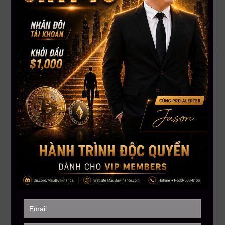
Quản trị vốn và tâm lý giao dịch
Hỗ trợ 1:1 từ đội ngũ chuyên gia
– cam kết đồng hành
suốt hành trình học
Cơ hội không đến hai lần – Đừng bỏ lỡ!
Thay vì tiếp tục
mò mẫm trong mớ kiến thức hỗn độn
, bạn
có thể chọn cho mình một con đường học tập rõ ràng, hiệu
quả và tiết kiệm thời gian.
Đăng ký ngay trên website
Hoặc inbox trực tiếp fanpage Mau Bui Finance
để
được tư vấn lộ trình học phù hợp nhất
——————–
MAU BUI FINANCE
– Với sứ mệnh giúp hàng triệu người Việt
toàn cầu hiểu biết hơn về đầu tư tài chánh
Hotline: 866.212.3389
MauBuiFinance.com
Tham gia Discord VIP Group
tại đây