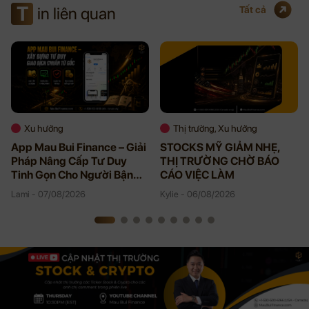
T
in liên quan
Tất cả
Xu hướng
Thị trường, Xu hướng
App Mau Bui Finance – Giải
STOCKS MỸ GIẢM NHẸ,
Pháp Nâng Cấp Tư Duy
THỊ TRƯỜNG CHỜ BÁO
Tinh Gọn Cho Người Bận
CÁO VIỆC LÀM
Rộn
Lami - 07/08/2026
Kylie - 06/08/2026