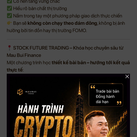
Có nền tảng vững chắc
Hiểu rõ bản chất thị trường
Nắm trong tay một phương pháp giao dịch thực chiến
Bạn sẽ
không còn chạy theo đám đông
, không bị ảnh
hưởng bởi tin đồn hay thị trường FOMO.
STOCK FUTURE TRADING – Khóa học chuyên sâu từ
Mau Bui Finance
Một chương trình học
thiết kế bài bản – hướng tới kết quả
thực tế
:
Thông tin khóa học:
8 buổi học LIVE
, 2 tiếng mỗi buổi – giảng dạy từ A đến Z,
trực tiếp cùng chuyên gia
Ghi hình đầy đủ
– học lại dễ dàng qua App Mau Bui
Finance
Nội dung thực chiến
, tập trung vào:
Phân tích thị trường Stock Future
Tư duy dòng tiền lớn
Chiến lược giao dịch có hệ thống