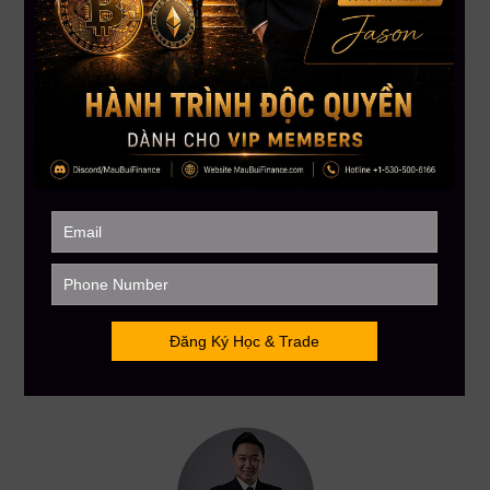
lầm
Chờ thêm = Trễ sóng, trễ cơ hội đầu tư hiệu quả
Đăng Ký Ngay Để Nhận Ưu Đãi Trước Khi Đóng Deal!
Gọi ngay
+1 866-212-3389
để giữ suất đăng ký
Hoặc
inbox “VIP”
trên fanpage
Mau Bui Finance
để
được hỗ trợ nhanh nhất!
Chỉ còn ít ngày nữa – Đừng để mình là người đến sau!
——————–
MAU BUI FINANCE – Với sứ mệnh giúp hàng triệu người Việt
toàn cầu hiểu biết hơn về đầu tư tài chánh
Hotline: 866.212.3389
MauBuiFinance.com
Tham gia Discord VIP Group:
https://go.maubuifinance.com/vip2