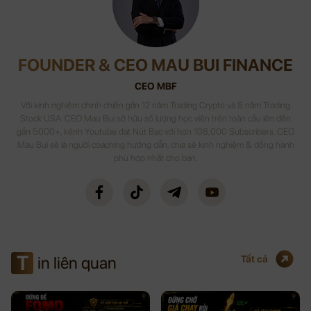
FOUNDER & CEO MAU BUI FINANCE
CEO MBF
Với kinh nghiệm chinh chiến gần 12 năm Trading Crypto và 8 năm Trading
Stock USA. CEO Mau Bui sở hữu số lượng học viên trên toàn cầu lên đến
gần 5000+, kênh Youtube đạt Nút Bạc với hơn 108,000 Subscribers. CEO
Mau Bui sẽ là người coaching hướng dẫn, chia sẻ kinh nghiệm & đồng hành
phù hợp nhất cho bạn.
T
in liên quan
Tất cả