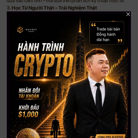
dựa vào cảm tính – mà dựa trên phân tích kỹ thuật thực tế.
3.
Học Từ Người Thật – Trải Nghiệm Thật
Bộ bí kíp trading thực chiến không phải là những lý thuyết
suông – đó là tổng hợp kinh nghiệm từ chính đội ngũ Mau Bui
Finance đã chinh chiến qua nhiều chu kỳ thị trường.
Ai Nên Tham Gia Chương Trình Ưu Đãi Này?
Nhà đầu tư cá nhân mong muốn
nâng cấp kỹ năng giao
dịch
Người mới muốn bắt đầu với
hệ thống hỗ trợ toàn diện
Trader đang thiếu công cụ phân tích chất lượng, cần
Indicator uy tín
Những ai đã sẵn sàng cam kết 12 tháng để
bứt phá trên thị
trường tài chính
Cơ Hội Không Đến Lần Thứ Hai Trong Năm!
Bạn đang phân vân? Hãy nhớ:
Một quyết định đúng hôm nay = Tiết kiệm cả năm sai