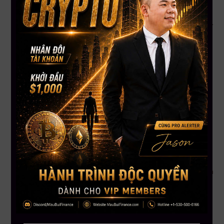
4. BlackRock Bitcoin ETF lần đầu “rút tiền” sau 31 ngày,
outflow kỷ lục $430 triệu
Sau chuỗi 31 ngày hút vốn không ngừng, quỹ ETF Bitcoin IBIT
của BlackRock bất ngờ ghi nhận ngày rút vốn lớn nhất từ
trước đến nay: $430.8 triệu. Tổng cộng, các ETF Bitcoin tại
Mỹ bị rút hơn $616 triệu chỉ trong ngày 30/5. Dù vậy, các
chuyên gia nhận định đây là “chuyển giao yên lặng” cho các
tay chơi lớn, không phải sự hoảng loạn của nhà đầu tư nhỏ lẻ.
5. IMF cảnh báo kế hoạch khai thác Bitcoin tại Pakistan:
Thiếu điện mà vẫn muốn đào?
Pakistan đang khiến IMF lo ngại khi bất ngờ công bố kế
hoạch dành 2.000 MW điện cho khai thác Bitcoin và trung
tâm dữ liệu AI – trong khi quốc gia này vẫn thiếu điện trầm
trọng và đang đàm phán vay vốn. IMF yêu cầu làm rõ tính hợp
pháp và tác động tới hệ thống năng lượng. Động thái này diễn
ra sau khi Pakistan ra mắt ví Bitcoin quốc gia và quỹ dự trữ
Bitcoin tại hội nghị Bitcoin Vegas 2025.
Kết luận:
Crypto toàn cầu đang chuyển động dữ dội: từ chiến lược gom