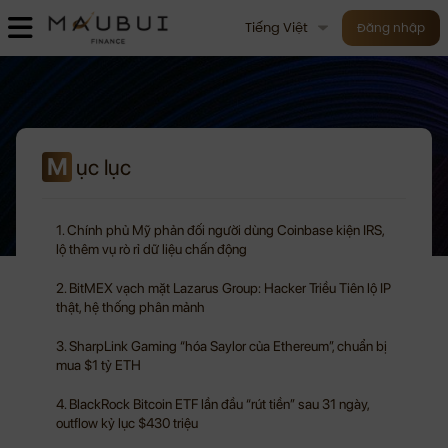
Tiếng Việt
Đăng nhập
M
ục lục
1. Chính phủ Mỹ phản đối người dùng Coinbase kiện IRS,
lộ thêm vụ rò rỉ dữ liệu chấn động
2. BitMEX vạch mặt Lazarus Group: Hacker Triều Tiên lộ IP
thật, hệ thống phân mảnh
3. SharpLink Gaming “hóa Saylor của Ethereum”, chuẩn bị
mua $1 tỷ ETH
4. BlackRock Bitcoin ETF lần đầu “rút tiền” sau 31 ngày,
outflow kỷ lục $430 triệu