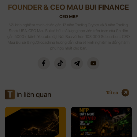
FOUNDER & CEO MAU BUI FINANCE
CEO MBF
Với kinh nghiệm chinh chiến gần 12 năm Trading Crypto và 8 năm Trading
Stock USA. CEO Mau Bui sở hữu số lượng học viên trên toàn cầu lên đến
gần 5000+, kênh Youtube đạt Nút Bạc với hơn 108,000 Subscribers. CEO
Mau Bui sẽ là người coaching hướng dẫn, chia sẻ kinh nghiệm & đồng hành
phù hợp nhất cho bạn.
T
in liên quan
Tất cả