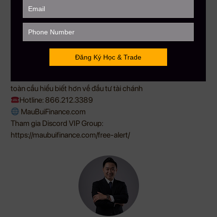
ETH trị giá tỷ đô, làn sóng ETF điều chỉnh, đến các câu chuyện
địa chính trị xoay quanh hacker và chính sách quốc gia. Nhà
đầu tư nên theo dõi sát rủi ro pháp lý và xu hướng dịch
chuyển dòng vốn để điều chỉnh chiến lược đầu tư phù hợp.
Nguồn: Tổng hợp
——————–
MAU BUI FINANCE
– Với sứ mệnh giúp hàng triệu người Việt
toàn cầu hiểu biết hơn về đầu tư tài chánh
Hotline: 866.212.3389
MauBuiFinance.com
Tham gia Discord VIP Group:
https://maubuifinance.com/free-alert/