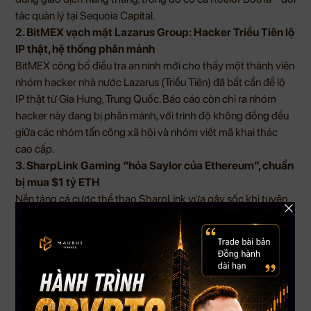
tác quản lý tại Sequoia Capital.
2. BitMEX vạch mặt Lazarus Group: Hacker Triều Tiên lộ
IP thật, hệ thống phân mảnh
BitMEX công bố điều tra an ninh mới cho thấy một thành viên
nhóm hacker nhà nước Lazarus (Triều Tiên) đã bất cẩn để lộ
IP thật từ Gia Hưng, Trung Quốc. Báo cáo còn chỉ ra nhóm
hacker này đang bị phân mảnh, với trình độ không đồng đều
giữa các nhóm tấn công xã hội và nhóm viết mã khai thác
cao cấp.
3. SharpLink Gaming “hóa Saylor của Ethereum”, chuẩn
bị mua $1 tỷ ETH
Nền tảng cá cược thể thao SharpLink vừa gây sốc khi tuyên
bố sẽ huy động $1 tỷ qua phát hành cổ phiếu để mua ETH.
Sau thông báo, cổ phiếu công ty tăng 400%. Cộng đồng ví
von đây là “Michael Saylor của Ethereum” – so sánh với chiến
lược gom BTC nổi tiếng của MicroStrategy. Dù vậy, họ vẫn
cảnh báo rủi ro liên quan đến quy định nếu ETH bị phân loại là
chứng khoán.