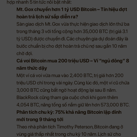
hợp nhanh 5 tin tức nổi bật nhất:
Mt. Gox chuyển hơn 1 tỷ USD Bitcoin – Tín hiệu đợt
hoàn trả lịch sử sắp diễn ra?
Sàn giao dịch Mt. Gox vừa thực hiện giao dịch lớn thứ ba
trong tháng 3 với tổng cộng hơn 35,000 BTC (trị giá 3.1
tỷ USD) được chuyển đi. Các chuyên gia dự đoán đây là
bước chuẩn bị cho đợt hoàn trả chủ nợ sau gần 10 năm
chờ đợi.
Cá voi Bitcoin mua 200 triệu USD – Ví “ngủ đông” 8
năm thức dậy
Một ví cá voi vừa mua vào 2,400 BTC, trị giá hơn 200
triệu USD chỉ trong vài ngày. Cùng lúc đó, một ví cũ chứa
3,000 BTC cũng bất ngờ hoạt động lại sau 8 năm.
BlackRock cũng tham gia cuộc chơi khi gom thêm
4,054 BTC, nâng tổng số nắm giữ lên hơn 573,000 BTC.
Phân tích chu kỳ: 75% khả năng Bitcoin lập đỉnh
mới trong 9 tháng tới
Theo nhà phân tích Timothy Peterson, Bitcoin đang ở
vùng giá thấp nhất trong chu kỳ 10 năm. Lịch sử cho