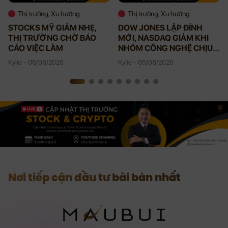
Thị trường, Xu hướng
Thị trường, Xu hướng
STOCKS MỸ GIẢM NHẸ,
DOW JONES LẬP ĐỈNH
THỊ TRƯỜNG CHỜ BÁO
MỚI, NASDAQ GIẢM KHI
CÁO VIỆC LÀM
NHÓM CÔNG NGHỆ CHỊU
ÁP LỰC
Kylie - 06/08/2026
Kylie - 05/08/2026
Nơi tiếp cận đầu tư bài bản nhất