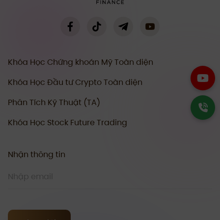
Khóa Học Chứng khoán Mỹ Toàn diện
Khóa Học Đầu tư Crypto Toàn diện
Phân Tích Kỹ Thuật (TA)
Khóa Học Stock Future Trading
Nhận thông tin