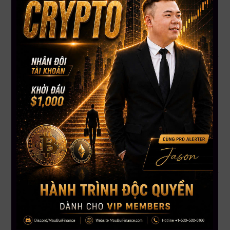
Nó dành cho:
Người muốn nghiêm túc với sự nghiệp đầu tư.
Trader mới muốn tìm hướng đi bền vững.
Những ai đã từng mất tiền và muốn bắt đầu lại đúng cách.
Thông Tin Khóa Học
Thời gian:
2 ngày,
10 & 11 tháng 10, 2025
Địa điểm:
Dallas, Texas, USA
Hình thức:
Học
OFFLINE trực tiếp
cùng các chuyên gia
giàu kinh nghiệm
Link đăng ký:
https://bit.ly/trading-masterclass-2025
Số lượng học viên giới hạn
, đăng ký sớm để giữ chỗ!
Đừng Học Cách Thắng Lớn – Hãy Học Cách Không Thua
Sớm
Trong hành trình đầu tư, việc
“giữ được mình”
quan trọng
hơn rất nhiều so với
“thắng thật to”
. Một người đầu tư thông