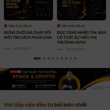
Kiến thức đầu tư
Kiến thức đầu tư
ĐỪNG CHỜ GIÁ CHẠY RỒI
ĐỌC CÀNG NHIỀU TIN, BẠN
MỚI TÌM CÁCH PHẢN ỨNG
CÓ THẬT SỰ HIỂU THỊ
TRƯỜNG HƠN?
Kylie - 06/08/2026
Kylie - 05/08/2026
Nơi tiếp cận đầu tư bài bản nhất