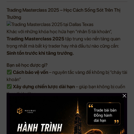
Trading Masterclass 2025 – Học Cách Sống Sót Trên Thị
Trường
Khác với những khóa học hứa hẹn “nhân 5 tài khoản”,
Trading Masterclass 2025
tập trung vào nền tảng quan
trọng nhất mà bất kỳ trader hay nhà đầu tư nào cũng cần:
Sinh tồn trước khi tăng trưởng.
Bạn sẽ học được gì?
Cách bảo vệ vốn
– nguyên tắc vàng để không bị “cháy tài
khoản”
Xây dựng chiến lược dài hạn
– giúp bạn không bị cuốn
theo thị trường
Tránh những sai lầm cơ bản của người mới
– điều mà
sách vở không dạy
Tâm lý và kỷ luật giao dịch
– yếu tố quyết định 70%
thành bại
Khóa học này không dành cho những ai muốn “giàu nhanh”.