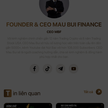
FOUNDER & CEO MAU BUI FINANCE
CEO MBF
Với kinh nghiệm chinh chiến gần 12 năm Trading Crypto và 8 năm Trading
Stock USA. CEO Mau Bui sở hữu số lượng học viên trên toàn cầu lên đến
gần 5000+, kênh Youtube đạt Nút Bạc với hơn 108,000 Subscribers. CEO
Mau Bui sẽ là người coaching hướng dẫn, chia sẻ kinh nghiệm & đồng hành
phù hợp nhất cho bạn.
T
in liên quan
Tất cả