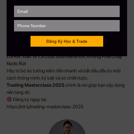
minh là người:
Không đặt tất cả vào một lệnh.
Không chạy theo sóng FOMO.
Không đặt kỳ vọng phi thực tế.
Luôn ưu tiên sống sót hơn thắng thua.
“Muốn đi xa – phải sống sót trước đã.”
Lời Kết: Đầu Tư Là Cuộc Đua Marathon, Không Phải Chạy
Nước Rút
Hãy từ bỏ ảo tưởng kiếm tiền nhanh và bắt đầu đầu tư một
cách thông minh, kỷ luật và có chiến lược.
Trading Masterclass 2025
chính là nơi giúp bạn xây dựng
nền tảng đó.
Đăng ký ngay tại:
https://bit.ly/trading-masterclass-2025