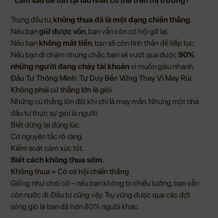
“Làm sao để tồn tại lâu nhất có thể trên thị trường?”
Trong đầu tư,
không thua đã là một dạng chiến thắng
.
Nếu bạn
giữ được vốn
, bạn vẫn còn cơ hội gỡ lại.
Nếu bạn
không mất tiền
, bạn sẽ còn tinh thần để tiếp tục.
Nếu bạn đi chậm nhưng chắc, bạn sẽ vượt qua được
90%
những người đang cháy tài khoản
vì muốn giàu nhanh.
Đầu Tư Thông Minh: Tư Duy Bền Vững Thay Vì May Rủi
Không phải cứ thắng lớn là giỏi
Những cú thắng lớn đôi khi chỉ là may mắn. Nhưng một nhà
đầu tư thực sự giỏi là người:
Biết dừng lại đúng lúc.
Có nguyên tắc rõ ràng.
Kiểm soát cảm xúc tốt.
Biết cách không thua sớm.
Không thua = Có cơ hội chiến thắng
Giống như chơi cờ – nếu bạn không bị chiếu tướng, bạn vẫn
còn nước đi. Đầu tư cũng vậy. Trụ vững được qua các đợt
sóng gió là bạn đã hơn 80% người khác.