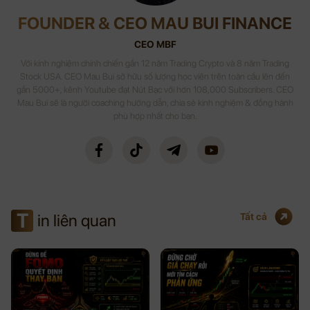
FOUNDER & CEO MAU BUI FINANCE
CEO MBF
Với kinh nghiệm chinh chiến gần 12 năm Trading Crypto và 8 năm Trading
Stock USA. CEO Mau Bui sở hữu số lượng học viên trên toàn cầu lên đến
gần 5000+, kênh Youtube đạt Nút Bạc với hơn 108,000 Subscribers. CEO
Mau Bui sẽ là người coaching hướng dẫn, chia sẻ kinh nghiệm & đồng hành
phù hợp nhất cho bạn.
T
in liên quan
Tất cả