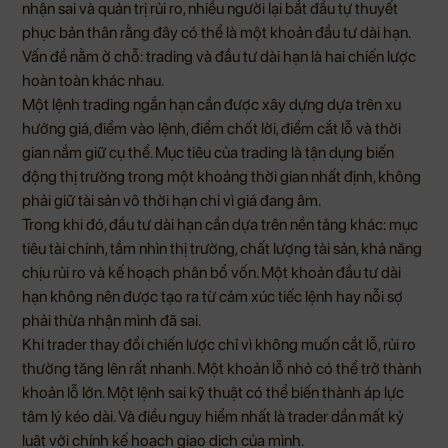
nhận sai và quản trị rủi ro, nhiều người lại bắt đầu tự thuyết
phục bản thân rằng đây có thể là một khoản đầu tư dài hạn.
Vấn đề nằm ở chỗ: trading và đầu tư dài hạn là hai chiến lược
hoàn toàn khác nhau.
Một lệnh trading ngắn hạn cần được xây dựng dựa trên xu
hướng giá, điểm vào lệnh, điểm chốt lời, điểm cắt lỗ và thời
gian nắm giữ cụ thể. Mục tiêu của trading là tận dụng biến
động thị trường trong một khoảng thời gian nhất định, không
phải giữ tài sản vô thời hạn chỉ vì giá đang âm.
Trong khi đó, đầu tư dài hạn cần dựa trên nền tảng khác: mục
tiêu tài chính, tầm nhìn thị trường, chất lượng tài sản, khả năng
chịu rủi ro và kế hoạch phân bổ vốn. Một khoản đầu tư dài
hạn không nên được tạo ra từ cảm xúc tiếc lệnh hay nỗi sợ
phải thừa nhận mình đã sai.
Khi trader thay đổi chiến lược chỉ vì không muốn cắt lỗ, rủi ro
thường tăng lên rất nhanh. Một khoản lỗ nhỏ có thể trở thành
khoản lỗ lớn. Một lệnh sai kỹ thuật có thể biến thành áp lực
tâm lý kéo dài. Và điều nguy hiểm nhất là trader dần mất kỷ
luật với chính kế hoạch giao dịch của mình.