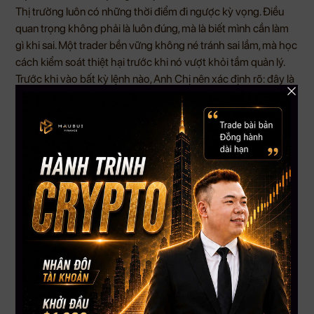
Thị trường luôn có những thời điểm đi ngược kỳ vọng. Điều
quan trọng không phải là luôn đúng, mà là biết mình cần làm
gì khi sai. Một trader bền vững không né tránh sai lầm, mà học
cách kiểm soát thiệt hại trước khi nó vượt khỏi tầm quản lý.
Trước khi vào bất kỳ lệnh nào, Anh Chị nên xác định rõ: đây là
lệnh ngắn hạn, trung hạn hay khoản đầu tư dài hạn? Nếu là
trading, đâu là điểm thoát lệnh? Nếu là đầu tư, luận điểm nắm
giữ là gì? Khi thị trường thay đổi, kế hoạch nào sẽ được ưu
tiên?
Sự rõ ràng trong chiến lược giúp trader tránh bị cảm xúc dẫn
dắt. Bởi một quyết định thiếu kỷ luật hôm nay có thể trở thành
gánh nặng tài khoản trong nhiều tuần, nhiều tháng, thậm chí
lâu hơn.
VIP GOLD được xây dựng để giúp Anh Chị tiếp cận thị trường
với định hướng rõ ràng hơn thông qua tín hiệu ngắn hạn, tín
hiệu dài hạn, Live Trading và Market News được cập nhật mỗi
ngày. Khi có hệ thống theo dõi và phân tích cụ thể, trader sẽ
dễ phân biệt đâu là cơ hội giao dịch, đâu là vị thế đầu tư và