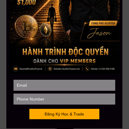
đâu là rủi ro cần tránh.
Đừng để một lệnh trading sai trở thành khoản đầu tư dài hạn
bất đắc dĩ. Trong thị trường tài chính, giữ kỷ luật đôi khi quan
trọng hơn việc cố gắng đúng bằng mọi giá.
Liên hệ ngay: +1-530-500-6166(USA – Canada only) để
giữ chỗ
——————–
MAU BUI FINANCE – Với sứ mệnh giúp hàng triệu người Việt
toàn cầu hiểu biết hơn về đầu tư tài chánh
Hotline: +1-530-500-6166 (USA – Canada only)
MauBuiFinance.com
Tham gia Discord VIP Group:
https://go.maubuifinance.com/vip2