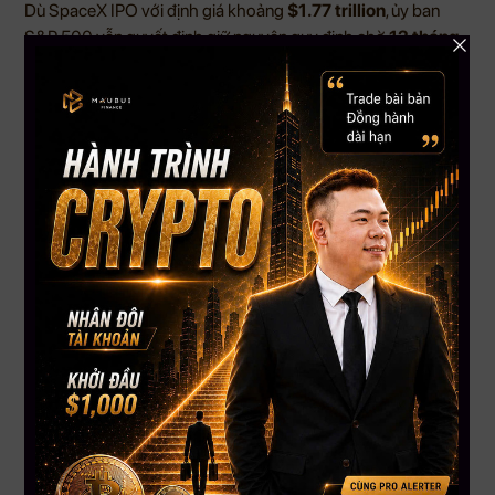
Dù SpaceX IPO với định giá khoảng
$1.77 trillion
, ủy ban
S&P 500 vẫn quyết định giữ nguyên quy định chờ
12 tháng
trước khi xem xét thêm một công ty mới niêm yết vào chỉ số.
Điều này đồng nghĩa nhà đầu tư đang nắm các quỹ theo S&P
500 như VOO, IVV hoặc SPY sẽ chưa có tiếp xúc trực tiếp với
SpaceX trong ít nhất một năm. Trong khi đó, Nasdaq và
Russell có cách tiếp cận linh hoạt hơn, tạo ra sự khác biệt
đáng chú ý giữa các chỉ số lớn tại Mỹ.
4. Bitcoin được dự báo có thể tìm vùng đáy vĩ mô quanh
$50,000 – $60,000 trong Q3
Một số trader cho rằng Bitcoin có thể tạo vùng đáy quan
trọng trong quý 3 nếu thị trường quét thanh khoản quanh
vùng dưới
$60,000
rồi đảo chiều. Khu vực
$50,000 –
$60,000
đang được xem là vùng đáng chú ý trên dữ liệu
thanh khoản.
Vùng
$61,000 – $62,000
hiện được nhiều nhà giao dịch
theo dõi sát. Nếu Bitcoin không giữ được khu vực này, áp lực
ngắn hạn có thể tăng lên. Ngược lại, nếu thị trường chỉ quét
thanh khoản một phần rồi phục hồi, điều đó có thể khiến