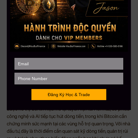
nhiều người bất ngờ.
5. Bitcoin tách nhịp với cổ phiếu công nghệ, dòng tiền
nghiêng về AI
Bitcoin giảm khoảng
7%
sau khi không lấy lại được vùng
$67,200
, trong khi Nasdaq 100 vẫn giao dịch gần đỉnh lịch
sử. Sự tách nhịp này cho thấy dòng tiền đang ưu tiên nhóm
công nghệ và AI hơn là tài sản crypto.
Đồng USD mạnh lên, lợi suất trái phiếu Mỹ duy trì ở mức cao
và tâm lý thận trọng với các tài sản không tạo dòng tiền cũng
đang tạo sức ép lên Bitcoin. Trong khi đó, nhóm AI tiếp tục thu
hút sự chú ý lớn, đặc biệt sau làn sóng IPO và các câu chuyện
tăng trưởng mới từ những công ty công nghệ hàng đầu.
Kết luận:
Thị trường đang bước vào giai đoạn phân hóa rõ rệt. Dầu mỏ
được hỗ trợ bởi tín hiệu mở lại tuyến vận tải Hormuz, cổ phiếu
công nghệ và AI tiếp tục hút dòng tiền, trong khi Bitcoin cần
chứng minh sức mạnh tại các vùng hỗ trợ quan trọng. Với nhà
đầu tư, đây là thời điểm cần quan sát kỹ dòng tiền, quản trị rủi