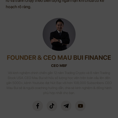
ro và tránh chạy theo biến động ngắn hạn khi chưa có kế
hoạch rõ ràng.
FOUNDER & CEO MAU BUI FINANCE
CEO MBF
Với kinh nghiệm chinh chiến gần 12 năm Trading Crypto và 8 năm Trading
Stock USA. CEO Mau Bui sở hữu số lượng học viên trên toàn cầu lên đến
gần 5000+, kênh Youtube đạt Nút Bạc với hơn 108,000 Subscribers. CEO
Mau Bui sẽ là người coaching hướng dẫn, chia sẻ kinh nghiệm & đồng hành
phù hợp nhất cho bạn.