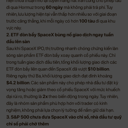
hiện thỏa thuận mở lại tuyến hàng hải. Iran cũng cho phép tàu
đi qua Hormuz trong
60 ngày
mà không phải trả phí. Tuy
nhiên, lưu lượng hiện tại vẫn thấp hơn nhiều so với giai đoạn
trước căng thẳng, khi mỗi ngày có hơn
100 tàu
đi qua khu
vực này.
2. ETF đòn bẩy SpaceX bùng nổ giao dịch ngay tuần
đầu lên sàn
Sau khi SpaceX IPO, thị trường nhanh chóng chứng kiến làn
sóng sản phẩm ETF đòn bẩy xoay quanh cổ phiếu này. Chỉ
trong tuần giao dịch đầu tiên, tổng khối lượng giao dịch các
ETF đòn bẩy liên quan đến SpaceX đã vượt
$10 billion
.
Riêng ngày thứ Ba, khối lượng giao dịch đạt đỉnh khoảng
$4.2 billion
. Các sản phẩm này cho phép nhà đầu tư đặt kỳ
vọng tăng hoặc giảm theo cổ phiếu SpaceX với mức khuếch
đại rủi ro, thường là
2x
theo biến động trong ngày. Tuy nhiên,
đây là nhóm sản phẩm phù hợp hơn với trader có kinh
nghiệm, không phải lựa chọn lý tưởng để nắm giữ dài hạn.
3. S&P 500 chưa đưa SpaceX vào chỉ số, nhà đầu tư quỹ
chỉ số phải chờ thêm