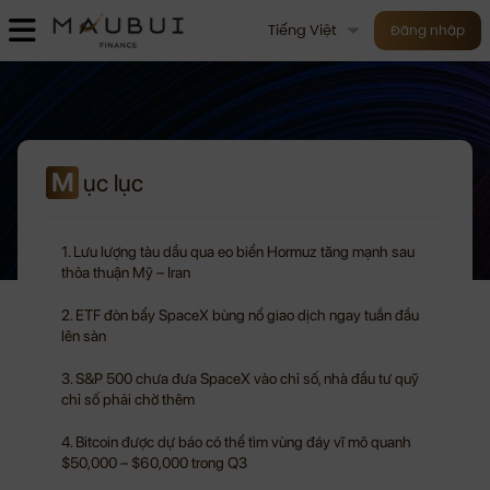
Tiếng Việt
Đăng nhập
M
ục lục
1. Lưu lượng tàu dầu qua eo biển Hormuz tăng mạnh sau
thỏa thuận Mỹ – Iran
2. ETF đòn bẩy SpaceX bùng nổ giao dịch ngay tuần đầu
lên sàn
3. S&P 500 chưa đưa SpaceX vào chỉ số, nhà đầu tư quỹ
chỉ số phải chờ thêm
4. Bitcoin được dự báo có thể tìm vùng đáy vĩ mô quanh
$50,000 – $60,000 trong Q3