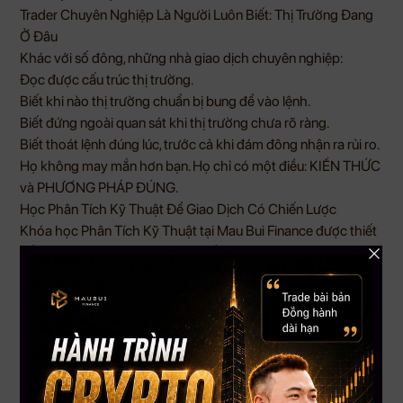
Trader Chuyên Nghiệp Là Người Luôn Biết: Thị Trường Đang
Ở Đâu
Khác với số đông, những nhà giao dịch chuyên nghiệp:
Đọc được cấu trúc thị trường.
Biết khi nào thị trường chuẩn bị bung để vào lệnh.
Biết đứng ngoài quan sát khi thị trường chưa rõ ràng.
Biết thoát lệnh đúng lúc, trước cả khi đám đông nhận ra rủi ro.
Họ không may mắn hơn bạn. Họ chỉ có một điều: KIẾN THỨC
và PHƯƠNG PHÁP ĐÚNG.
Học Phân Tích Kỹ Thuật Để Giao Dịch Có Chiến Lược
Khóa học Phân Tích Kỹ Thuật tại Mau Bui Finance được thiết
kế dành riêng cho người mới muốn giao dịch bài bản. Bạn sẽ
học cách:
Xác định thị trường đang ở giai đoạn nào trong chu kỳ.
Hiểu khi nào nên giao dịch, khi nào nên đứng ngoài.
Đọc được hành động giá và cấu trúc xu hướng như một
trader chuyên nghiệp.
Vì không giao dịch cũng là một quyết định đúng – nếu bạn