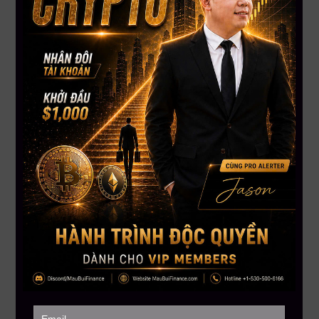
hiểu rõ thị trường đang làm gì.
Đừng Đoán Mò Nữa – Giao Dịch Phải Có Chiến Lược
Đăng ký khóa học Phân Tích Kỹ Thuật ngay hôm nay tại
Mau Bui Finance – nơi bạn được hướng dẫn từ A-Z để hiểu thị
trường và giao dịch với xác suất cao nhất.
——————–
MAU BUI FINANCE – Với sứ mệnh giúp hàng triệu người Việt
toàn cầu hiểu biết hơn về đầu tư tài chánh
Hotline: 866.212.3389
MauBuiFinance.com
Tham gia Discord VIP Group:
https://maubuifinance.com/free-alert/