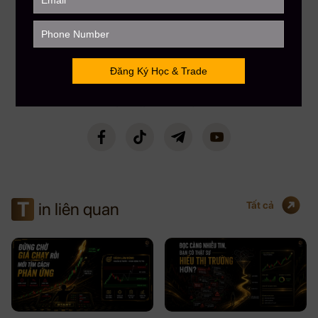
FOUNDER & CEO MAU BUI FINANCE
CEO MBF
Với kinh nghiệm chinh chiến gần 12 năm Trading Crypto và 8 năm Trading
Stock USA. CEO Mau Bui sở hữu số lượng học viên trên toàn cầu lên đến
gần 5000+, kênh Youtube đạt Nút Bạc với hơn 108,000 Subscribers. CEO
Mau Bui sẽ là người coaching hướng dẫn, chia sẻ kinh nghiệm & đồng hành
phù hợp nhất cho bạn.
T
in liên quan
Tất cả