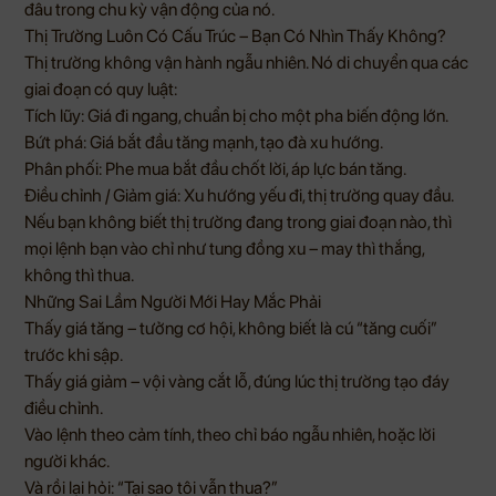
đâu trong chu kỳ vận động của nó.
Thị Trường Luôn Có Cấu Trúc – Bạn Có Nhìn Thấy Không?
Thị trường không vận hành ngẫu nhiên. Nó di chuyển qua các
giai đoạn có quy luật:
Tích lũy: Giá đi ngang, chuẩn bị cho một pha biến động lớn.
Bứt phá: Giá bắt đầu tăng mạnh, tạo đà xu hướng.
Phân phối: Phe mua bắt đầu chốt lời, áp lực bán tăng.
Điều chỉnh / Giảm giá: Xu hướng yếu đi, thị trường quay đầu.
Nếu bạn không biết thị trường đang trong giai đoạn nào, thì
mọi lệnh bạn vào chỉ như tung đồng xu – may thì thắng,
không thì thua.
Những Sai Lầm Người Mới Hay Mắc Phải
Thấy giá tăng – tưởng cơ hội, không biết là cú “tăng cuối”
trước khi sập.
Thấy giá giảm – vội vàng cắt lỗ, đúng lúc thị trường tạo đáy
điều chỉnh.
Vào lệnh theo cảm tính, theo chỉ báo ngẫu nhiên, hoặc lời
người khác.
Và rồi lại hỏi: “Tại sao tôi vẫn thua?”