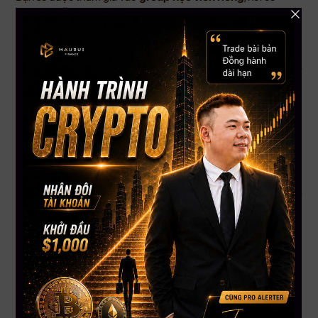
mentor hỗ trợ
, được cập nhật tài liệu mới nhất, và có cơ hội
trao đổi chiến lược giao dịch hàng tuần. Đây là điểm khác biệt
lớn nhất so với những khóa học thông thường.
Ai Nên Tham Gia Trading Masterclass 2025?
Người mới bắt đầu tìm hiểu về đầu tư tài chính và trading
Người đã học nhiều nhưng vẫn chưa ra kết quả
Người cần mentor đồng hành và cộng đồng hỗ trợ
Người nghiêm túc muốn theo đuổi trading như một nghề
chuyên nghiệp
Thông Tin Chi Tiết Về Khóa Học
Tên chương trình:
Trading Masterclass 2025
Thời gian:
2 ngày – Thứ Sáu và Thứ Bảy, ngày 10 & 11 tháng
10, 2025
Địa điểm:
Dallas, Texas, USA
Hình thức:
Học trực tiếp (offline)
Đăng ký tại: