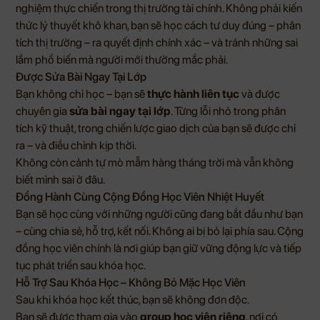
nghiệm thực chiến trong thị trường tài chính. Không phải kiến
thức lý thuyết khô khan, bạn sẽ học cách tư duy đúng – phân
tích thị trường – ra quyết định chính xác – và tránh những sai
lầm phổ biến mà người mới thường mắc phải.
Được Sửa Bài Ngay Tại Lớp
Bạn không chỉ học – bạn sẽ
thực hành liên tục
và được
chuyên gia
sửa bài ngay tại lớp
. Từng lỗi nhỏ trong phân
tích kỹ thuật, trong chiến lược giao dịch của bạn sẽ được chỉ
ra – và điều chỉnh kịp thời.
Không còn cảnh tự mò mẫm hàng tháng trời mà vẫn không
biết mình sai ở đâu.
Đồng Hành Cùng Cộng Đồng Học Viên Nhiệt Huyết
Bạn sẽ học cùng với những người cũng đang bắt đầu như bạn
– cùng chia sẻ, hỗ trợ, kết nối. Không ai bị bỏ lại phía sau. Cộng
đồng học viên chính là nơi giúp bạn giữ vững động lực và tiếp
tục phát triển sau khóa học.
Hỗ Trợ Sau Khóa Học – Không Bỏ Mặc Học Viên
Sau khi khóa học kết thúc, bạn sẽ không đơn độc.
Bạn sẽ được tham gia vào
group học viên riêng
, nơi có