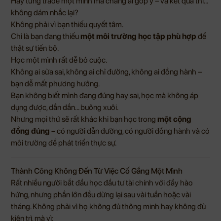
Hay từng trade một mình mà chẳng ai góp ý – và kết quả thì…
không dám nhắc lại?
Không phải vì bạn thiếu quyết tâm.
Chỉ là bạn đang thiếu
một môi trường học tập phù hợp
để
thật sự tiến bộ.
Học một mình rất dễ bỏ cuộc.
Không ai sửa sai, không ai chỉ đường, không ai đồng hành –
bạn dễ mất phương hướng.
Bạn không biết mình đang đúng hay sai, học mà không áp
dụng được, dần dần… buông xuôi.
Nhưng mọi thứ sẽ rất khác khi bạn học trong
một cộng
đồng đúng
– có người dẫn đường, có người đồng hành và có
môi trường để phát triển thực sự.
Thành Công Không Đến Từ Việc Cố Gắng Một Mình
Rất nhiều người bắt đầu học đầu tư tài chính với đầy hào
hứng, nhưng phần lớn đều dừng lại sau vài tuần hoặc vài
tháng. Không phải vì họ không đủ thông minh hay không đủ
kiên trì, mà vì: