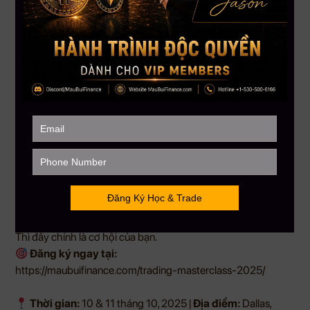
https://maubuifinance.com/trading-masterclass-2025/
Học Một Mình Có Thể Đi Nhanh – Nhưng Muốn Thành
Công, Hãy Đi Cùng Cộng Đồng
Trong đầu tư tài chính, kiến thức thôi chưa đủ. Bạn cần
sự
thực hành đúng
– và một
môi trường hỗ trợ liên tục
.
Trading Masterclass 2025
không chỉ là một khóa học –
mà là
cộng đồng giúp bạn tiến bộ thật sự
.
Nếu bạn đã từng thất bại khi học một mình…
Nếu bạn đang tìm một bước đệm chắc chắn để phát triển sự
nghiệp trading…
Nếu bạn muốn được học thực chiến, được sửa bài, được đồng
hành…
Thì đây chính là cơ hội của bạn.
Đăng ký ngay tại:
https://maubuifinance.com/trading-masterclass-2025/
Thời gian:
10 & 11 tháng 10, 2025 |
Địa điểm:
Dallas,