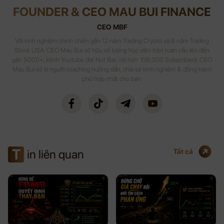
FOUNDER & CEO MAU BUI FINANCE
CEO MBF
Với kinh nghiệm chinh chiến gần 12 năm Trading Crypto và 8 năm Trading
Stock USA. CEO Mau Bui sở hữu số lượng học viên trên toàn cầu lên đến
gần 5000+, kênh Youtube đạt Nút Bạc với hơn 108,000 Subscribers. CEO
Mau Bui sẽ là người coaching hướng dẫn, chia sẻ kinh nghiệm & đồng hành
phù hợp nhất cho bạn.
T
in liên quan
Tất cả