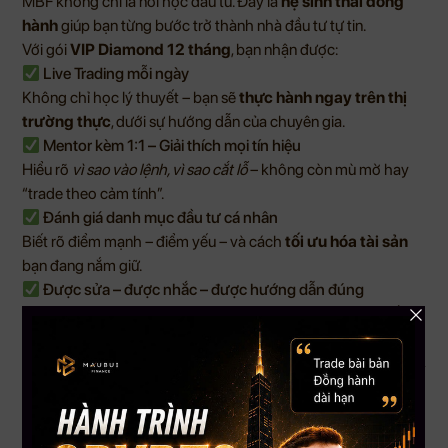
MBF không chỉ là nơi học đầu tư. Đây là
hệ sinh thái đồng
hành
giúp bạn từng bước trở thành nhà đầu tư tự tin.
Với gói
VIP Diamond 12 tháng
, bạn nhận được:
Live Trading mỗi ngày
Không chỉ học lý thuyết – bạn sẽ
thực hành ngay trên thị
trường thực
, dưới sự hướng dẫn của chuyên gia.
Mentor kèm 1:1 – Giải thích mọi tín hiệu
Hiểu rõ
vì sao vào lệnh, vì sao cắt lỗ
– không còn mù mờ hay
“trade theo cảm tính”.
Đánh giá danh mục đầu tư cá nhân
Biết rõ điểm mạnh – điểm yếu – và cách
tối ưu hóa tài sản
bạn đang nắm giữ.
Được sửa – được nhắc – được hướng dẫn đúng
Bạn không phải “tự bơi” – mà có người đi cùng, chỉ ra sai lầm,
và
dẫn lối đúng đắn
.
Ưu đãi Thanksgiving cực hot – Dành riêng cho bạn!
Tặng thêm 1 tháng VIP miễn phí
Tặng bộ Bí Kíp Trading kèm chiến lược đã được