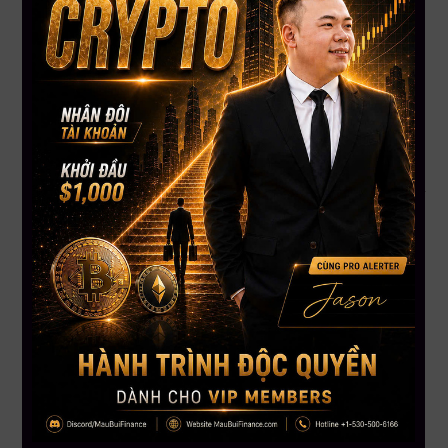
chứng minh hiệu quả
Tặng Indicator MBF độc quyền – hỗ trợ ra quyết định
chuẩn xác
Chương trình chỉ kéo dài đến hết ngày
27/11
– nhanh tay
kẻo lỡ!
Gọi ngay
+1 866-212-3389
để được tư vấn lộ trình phù
hợp!
Kết luận: Đầu tư là hành trình, đừng đi một mình!
Bạn đã học rất nhiều, nhưng
chưa ai đi cùng bạn tới đích
.
Với MBF Diamond, bạn có môi trường, chuyên gia, và cả chiến
lược đồng hành – giúp bạn
trở thành nhà đầu tư tự tin –
bền vững – thực chiến
.
Học để hiểu – Hiểu để làm – Làm để có kết quả!
——————–
MAU BUI FINANCE – Với sứ mệnh giúp hàng triệu người Việt
toàn cầu hiểu biết hơn về đầu tư tài chánh