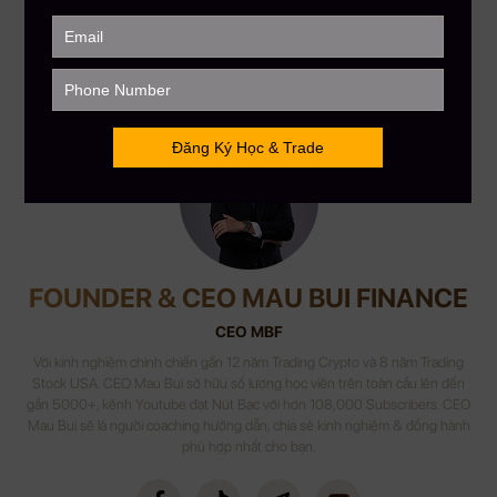
Hotline: 866.212.3389
MauBuiFinance.com
Tham gia Discord VIP Group:
https://go.maubuifinance.com/vip2
FOUNDER & CEO MAU BUI FINANCE
CEO MBF
Với kinh nghiệm chinh chiến gần 12 năm Trading Crypto và 8 năm Trading
Stock USA. CEO Mau Bui sở hữu số lượng học viên trên toàn cầu lên đến
gần 5000+, kênh Youtube đạt Nút Bạc với hơn 108,000 Subscribers. CEO
Mau Bui sẽ là người coaching hướng dẫn, chia sẻ kinh nghiệm & đồng hành
phù hợp nhất cho bạn.