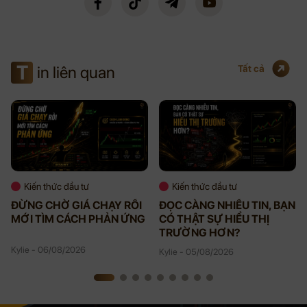
T
in liên quan
Tất cả
Kiến thức đầu tư
Kiến thức đầu tư
ĐỪNG CHỜ GIÁ CHẠY RỒI
ĐỌC CÀNG NHIỀU TIN, BẠN
MỚI TÌM CÁCH PHẢN ỨNG
CÓ THẬT SỰ HIỂU THỊ
TRƯỜNG HƠN?
Kylie - 06/08/2026
Kylie - 05/08/2026