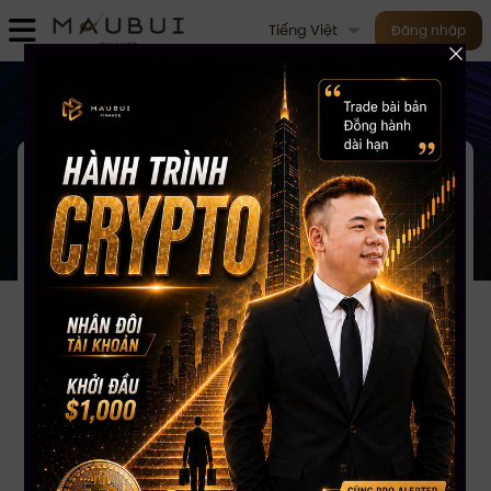
Tiếng Việt
Đăng nhập
M
ục lục
Ngày đăng:
5. Thực Hành Với Số Tiền Nhỏ
Xu hướng
Mau Bui Finance - 07/03/2025
Học Trade Crypto Cho Người
Mới Bắt Đầu: Hướng Dẫn Từ