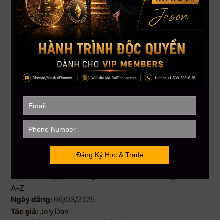
A-Z
Học Trade Crypto Cho Người Mới Bắt Đầu: Hướng Dẫn Từ
A-Z
Ngày đăng:
06/03/2025
Tác giả:
Joly Dan