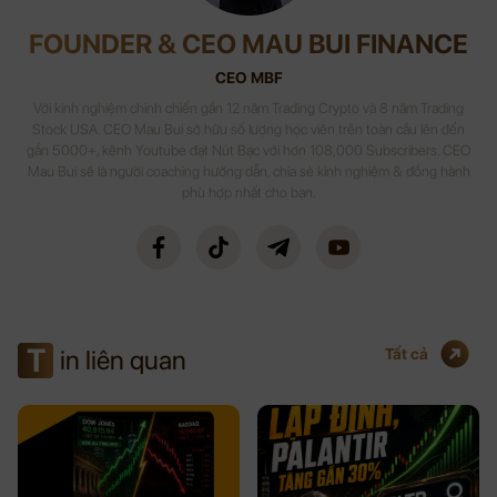
FOUNDER & CEO MAU BUI FINANCE
CEO MBF
Với kinh nghiệm chinh chiến gần 12 năm Trading Crypto và 8 năm Trading
Stock USA. CEO Mau Bui sở hữu số lượng học viên trên toàn cầu lên đến
gần 5000+, kênh Youtube đạt Nút Bạc với hơn 108,000 Subscribers. CEO
Mau Bui sẽ là người coaching hướng dẫn, chia sẻ kinh nghiệm & đồng hành
phù hợp nhất cho bạn.
T
in liên quan
Tất cả