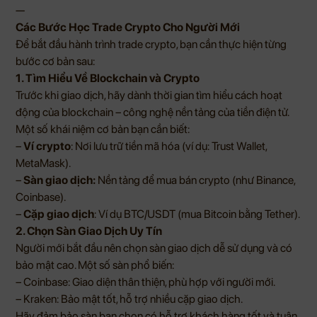
—
Các Bước Học Trade Crypto Cho Người Mới
Để bắt đầu hành trình trade crypto, bạn cần thực hiện từng
bước cơ bản sau:
1. Tìm Hiểu Về Blockchain và Crypto
Trước khi giao dịch, hãy dành thời gian tìm hiểu cách hoạt
động của blockchain – công nghệ nền tảng của tiền điện tử.
Một số khái niệm cơ bản bạn cần biết:
–
Ví crypto
: Nơi lưu trữ tiền mã hóa (ví dụ: Trust Wallet,
MetaMask).
–
Sàn giao dịch:
Nền tảng để mua bán crypto (như Binance,
Coinbase).
–
Cặp giao dịch
: Ví dụ BTC/USDT (mua Bitcoin bằng Tether).
2. Chọn Sàn Giao Dịch Uy Tín
Người mới bắt đầu nên chọn sàn giao dịch dễ sử dụng và có
bảo mật cao. Một số sàn phổ biến:
– Coinbase: Giao diện thân thiện, phù hợp với người mới.
– Kraken: Bảo mật tốt, hỗ trợ nhiều cặp giao dịch.
Hãy đảm bảo sàn bạn chọn có hỗ trợ khách hàng tốt và tuân