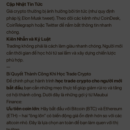
Cập Nhật Tin Tức
Giá crypto thường bị ảnh hưởng bởi tin tức (như quy định
pháp lý, Elon Musk tweet). Theo dõi các kênh như CoinDesk,
CoinTelegraph hoặc Twitter để nắm bắt thông tin nhanh
chóng.
Kiên Nhẫn và Kỷ Luật
Trading không phải là cách làm giàu nhanh chóng. Người mới
cần thời gian để học hỏi từ sai lầm và xây dựng chiến lược
phù hợp.
—
Bí Quyết Thành Công Khi Học Trade Crypto
Để chinh phục hành trình
học trade crypto cho người mới
bắt đầu
, bạn cần những mẹo thực tế giúp giảm rủi ro và tăng
cơ hội thành công. Dưới đây là những gợi ý từ Maubui
Finance:
Ưu tiên coin lớn
: Hãy bắt đầu với Bitcoin (BTC) và Ethereum
(ETH) – hai “ông lớn” có biến động giá ổn định hơn so với các
altcoin nhỏ. Đây là lựa chọn an toàn để bạn làm quen với thị
trường.