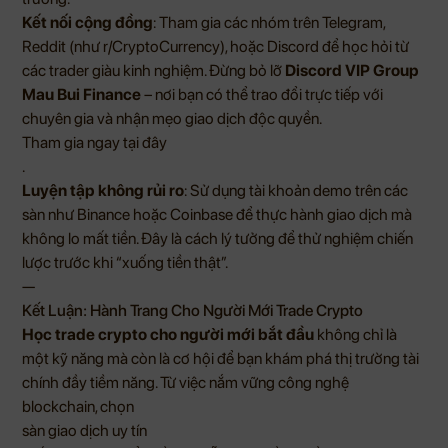
Kết nối cộng đồng
: Tham gia các nhóm trên Telegram,
Reddit (như r/CryptoCurrency), hoặc Discord để học hỏi từ
các trader giàu kinh nghiệm. Đừng bỏ lỡ
Discord VIP Group
Mau Bui Finance
– nơi bạn có thể trao đổi trực tiếp với
chuyên gia và nhận mẹo giao dịch độc quyền.
Tham gia ngay tại đây
.
Luyện tập không rủi ro
: Sử dụng tài khoản demo trên các
sàn như Binance hoặc Coinbase để thực hành giao dịch mà
không lo mất tiền. Đây là cách lý tưởng để thử nghiệm chiến
lược trước khi “xuống tiền thật”.
—
Kết Luận: Hành Trang Cho Người Mới Trade Crypto
Học trade crypto cho người mới bắt đầu
không chỉ là
một kỹ năng mà còn là cơ hội để bạn khám phá thị trường tài
chính đầy tiềm năng. Từ việc nắm vững công nghệ
blockchain, chọn
sàn giao dịch uy tín