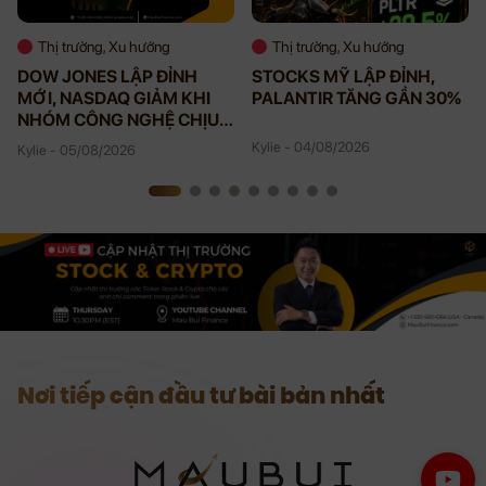
Thị trường, Xu hướng
Thị trường, Xu hướng
DOW JONES LẬP ĐỈNH
STOCKS MỸ LẬP ĐỈNH,
MỚI, NASDAQ GIẢM KHI
PALANTIR TĂNG GẦN 30%
NHÓM CÔNG NGHỆ CHỊU
ÁP LỰC
Kylie - 04/08/2026
Kylie - 05/08/2026
Nơi tiếp cận đầu tư bài bản nhất