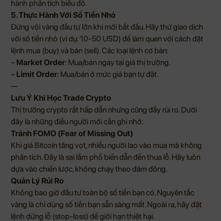
hành phân tích biểu đồ.
5. Thực Hành Với Số Tiền Nhỏ
Đừng vội vàng đầu tư lớn khi mới bắt đầu. Hãy thử giao dịch
với số tiền nhỏ (ví dụ: 10-50 USD) để làm quen với cách đặt
lệnh mua (buy) và bán (sell). Các loại lệnh cơ bản:
–
Market Order
: Mua/bán ngay tại giá thị trường.
–
Limit Order
: Mua/bán ở mức giá bạn tự đặt.
—
Lưu Ý Khi Học Trade Crypto
Thị trường crypto rất hấp dẫn nhưng cũng đầy rủi ro. Dưới
đây là những điều người mới cần ghi nhớ:
Tránh FOMO (Fear of Missing Out)
Khi giá Bitcoin tăng vọt, nhiều người lao vào mua mà không
phân tích. Đây là sai lầm phổ biến dẫn đến thua lỗ. Hãy luôn
dựa vào chiến lược, không chạy theo đám đông.
Quản Lý Rủi Ro
Không bao giờ đầu tư toàn bộ số tiền bạn có. Nguyên tắc
vàng là chỉ dùng số tiền bạn sẵn sàng mất. Ngoài ra, hãy đặt
lệnh dừng lỗ (stop-loss) để giới hạn thiệt hại.