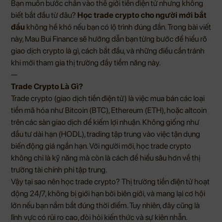
Bạn muốn bước chân vào thế giới tiền điện tử nhưng không
biết bắt đầu từ đâu?
Học trade crypto cho người mới bắt
đầu
không hề khó nếu bạn có lộ trình đúng đắn. Trong bài viết
này, Mau Bui Finance sẽ hướng dẫn bạn từng bước để hiểu rõ
giao dịch crypto là gì, cách bắt đầu, và những điều cần tránh
khi mới tham gia thị trường đầy tiềm năng này.
—
Trade Crypto Là Gì?
Trade crypto (giao dịch tiền điện tử) là việc mua bán các loại
tiền mã hóa như Bitcoin (BTC), Ethereum (ETH), hoặc altcoin
trên các sàn giao dịch để kiếm lợi nhuận. Không giống như
đầu tư dài hạn (HODL), trading tập trung vào việc tận dụng
biến động giá ngắn hạn. Với người mới, học trade crypto
không chỉ là kỹ năng mà còn là cách để hiểu sâu hơn về thị
trường tài chính phi tập trung.
Vậy tại sao nên học trade crypto? Thị trường tiền điện tử hoạt
động 24/7, không bị giới hạn bởi biên giới, và mang lại cơ hội
lớn nếu bạn nắm bắt đúng thời điểm. Tuy nhiên, đây cũng là
lĩnh vực có rủi ro cao, đòi hỏi kiến thức và sự kiên nhẫn.