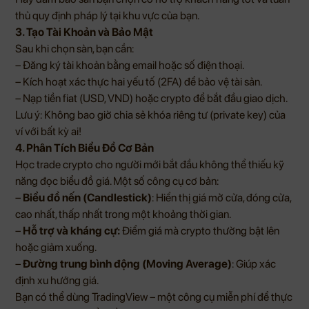
thủ quy định pháp lý tại khu vực của bạn.
3. Tạo Tài Khoản và Bảo Mật
Sau khi chọn sàn, bạn cần:
– Đăng ký tài khoản bằng email hoặc số điện thoại.
– Kích hoạt xác thực hai yếu tố (2FA) để bảo vệ tài sản.
– Nạp tiền fiat (USD, VND) hoặc crypto để bắt đầu giao dịch.
Lưu ý: Không bao giờ chia sẻ khóa riêng tư (private key) của
ví với bất kỳ ai!
4. Phân Tích Biểu Đồ Cơ Bản
Học trade crypto cho người mới bắt đầu không thể thiếu kỹ
năng đọc biểu đồ giá. Một số công cụ cơ bản:
–
Biểu đồ nến (Candlestick)
: Hiển thị giá mở cửa, đóng cửa,
cao nhất, thấp nhất trong một khoảng thời gian.
–
Hỗ trợ và kháng cự:
Điểm giá mà crypto thường bật lên
hoặc giảm xuống.
–
Đường trung bình động (Moving Average)
: Giúp xác
định xu hướng giá.
Bạn có thể dùng TradingView – một công cụ miễn phí để thực