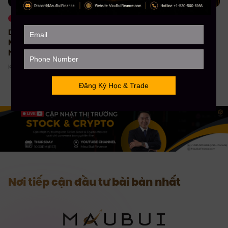
Thị trường, Xu hướng
Thị trường, Xu hướng
DOW JONES LẬP ĐỈNH
STOCKS MỸ LẬP ĐỈNH,
MỚI, NASDAQ GIẢM KHI
PALANTIR TĂNG GẦN 30%
NHÓM CÔNG NGHỆ CHỊU
ÁP LỰC
Kylie - 04/08/2026
Kylie - 05/08/2026
Nơi tiếp cận đầu tư bài bản nhất