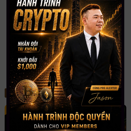
FOUNDER & CEO MAU BUI FINANCE
CEO MBF
Với kinh nghiệm chinh chiến gần 12 năm Trading Crypto và 8 năm Trading
Stock USA. CEO Mau Bui sở hữu số lượng học viên trên toàn cầu lên đến
gần 5000+, kênh Youtube đạt Nút Bạc với hơn 108,000 Subscribers. CEO
Mau Bui sẽ là người coaching hướng dẫn, chia sẻ kinh nghiệm & đồng hành
phù hợp nhất cho bạn.
T
in liên quan
Tất cả