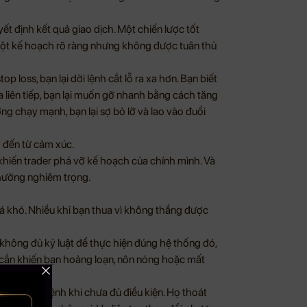
yết định kết quả giao dịch. Một chiến lược tốt
 Một kế hoạch rõ ràng nhưng không được tuân thủ
p loss, bạn lại dời lệnh cắt lỗ ra xa hơn. Bạn biết
 liên tiếp, bạn lại muốn gỡ nhanh bằng cách tăng
ường chạy mạnh, bạn lại sợ bỏ lỡ và lao vào đuổi
 đến từ cảm xúc.
ố khiến trader phá vỡ kế hoạch của chính mình. Và
 hưởng nghiêm trọng.
uá khó. Nhiều khi bạn thua vì không thắng được
 không đủ kỷ luật để thực hiện đúng hệ thống đó,
hỉ cần khiến bạn hoảng loạn, nôn nóng hoặc mất
ộc. Họ vào lệnh khi chưa đủ điều kiện. Họ thoát