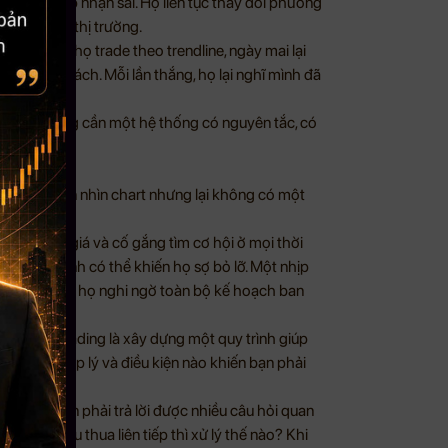
ì không chấp nhận sai. Họ liên tục thay đổi phương
m gì đó với thị trường.
. Hôm nay họ trade theo trendline, ngày mai lại
ua, họ đổi cách. Mỗi lần thắng, họ lại nghĩ mình đã
ời. Trading cần một hệ thống có nguyên tắc, có
ều thời gian nhìn chart nhưng lại không có một
ng nhỏ của giá và cố gắng tìm cơ hội ở mọi thời
ến tăng mạnh có thể khiến họ sợ bỏ lỡ. Một nhịp
có thể khiến họ nghi ngờ toàn bộ kế hoạch ban
nh giỏi. Trading là xây dựng một quy trình giúp
o nhiêu là hợp lý và điều kiện nào khiến bạn phải
đâu”. Nó còn phải trả lời được nhiều câu hỏi quan
nhiêu? Nếu thua liên tiếp thì xử lý thế nào? Khi