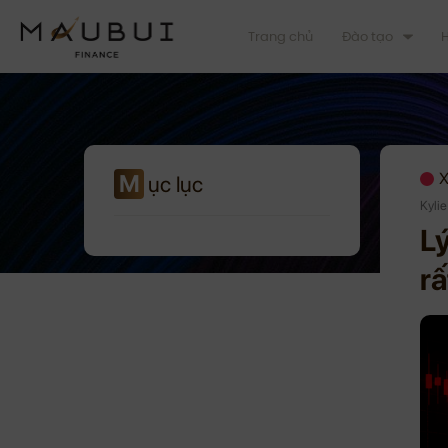
Trang chủ
Đào tạo
H
M
X
ục lục
Kyli
L
rấ