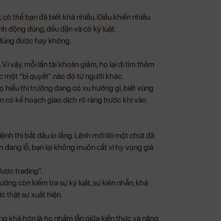
có thể bạn đã biết khá nhiều. Điều khiến nhiều
nh động đúng, đều đặn và có kỷ luật.
m đúng được hay không.
 Vì vậy, mỗi lần tài khoản giảm, họ lại đi tìm thêm
một “bí quyết” nào đó từ người khác.
ọ hiểu thị trường đang có xu hướng gì, biết vùng
òn có kế hoạch giao dịch rõ ràng trước khi vào
lệnh thì bắt đầu lo lắng. Lệnh mới lời một chút đã
h đang lỗ, bạn lại không muốn cắt vì hy vọng giá
được trading”.
ường còn kiểm tra sự kỷ luật, sự kiên nhẫn, khả
 thật sự xuất hiện.
ng khá hơn là họ nhầm lẫn giữa kiến thức và năng