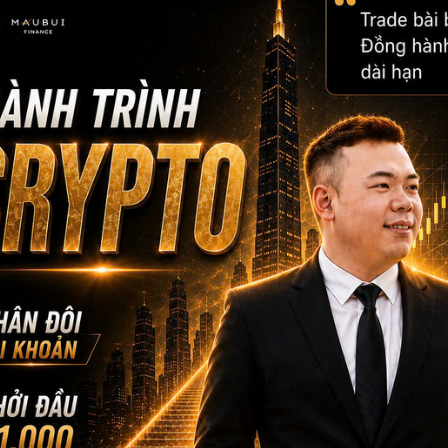
lệnh quá sớm khi vừa có chút lợi nhuận. Họ giữ lệnh lỗ quá lâu v
pháp sau vài lần thua. Họ giao dịch quá nhiều vì cảm giác phải là
Kết quả là họ không có dữ liệu ổn định để đánh giá phương pháp
theo indicator, hôm sau lại nghe tín hiệu từ cộng đồng. Mỗi lần th
tìm ra bí quyết.
Nhưng trading không vận hành bằng cảm giác hưng phấn nhất th
quản trị rủi ro và có khả năng lặp lại.
Không có hệ thống, trader rất dễ bị cuốn theo thị trường
Một trong những sai lầm phổ biến của người mới là dành quá nhi
hệ thống giao dịch rõ ràng.
Họ mở biểu đồ liên tục, quan sát từng cây nến, đọc từng biến độ
điểm. Càng nhìn lâu, họ càng dễ bị cuốn vào cảm xúc. Một cây n
giảm bất ngờ có thể khiến họ hoảng loạn. Một cú hồi nhỏ cũng 
đầu.
Trading không phải là ngồi trước chart cả ngày để chứng minh mì
bạn biết khi nào nên giao dịch, khi nào nên đứng ngoài, rủi ro ba
dừng lại.
Một hệ thống giao dịch tốt không chỉ trả lời câu hỏi “vào lệnh ở 
trọng hơn: Khi nào không nên vào lệnh? Mỗi lệnh được rủi ro bao 