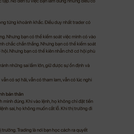
c tạp. Nó đến từ việc bạn làm đúng những điều cơ
trong từng khoảnh khắc. Điều duy nhất trader có
ng. Nhưng bạn có thể kiểm soát việc mình có vào
ệnh chắc chắn thắng. Nhưng bạn có thể kiểm soát
cơ hội. Nhưng bạn có thể kiên nhẫn chờ cơ hội phù
ránh những sai lầm lớn, giữ được sự ổn định và
vẫn có sợ hãi, vẫn có tham lam, vẫn có lúc nghi
inh bản thân
 mình đúng. Khi vào lệnh, họ không chỉ đặt tiền
 lệnh sai, họ không muốn cắt lỗ. Khi thị trường đi
 trường. Trading là nơi bạn học cách ra quyết