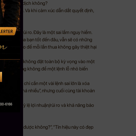
tiếp tục giao dịch không?
eo cảm xúc. Và khi cảm xúc dẫn dắt quyết định,
ẹ quản trị rủi ro. Đây là một sai lầm nguy hiểm.
hiến lược của bạn tốt đến đâu, vẫn sẽ có những
mà là làm sao để mỗi lần thua không gây thiệt hại
n hàng đầu. Họ không đặt toàn bộ kỳ vọng vào một
n gỡ. Họ cũng không để một lệnh lỗ nhỏ biến
h nhỏ nhưng chỉ cần một vài lệnh sai lớn là xóa
cũng đúng khá nhiều”, nhưng cuối cùng tài khoản
 lệ thắng, tỷ lệ lợi nhuận/rủi ro và khả năng bảo
o này có vào được không?”, “Tín hiệu này có đẹp