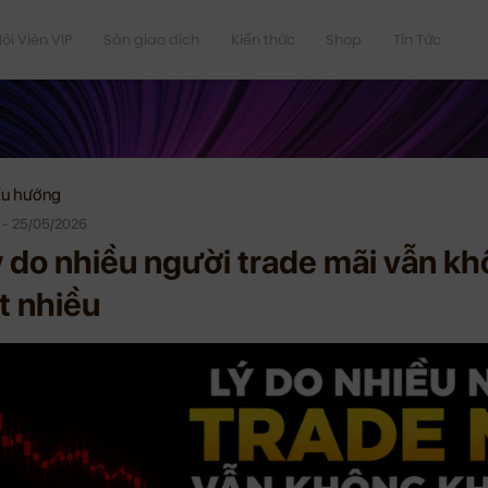
ội Viên VIP
Sàn giao dịch
Kiến thức
Shop
Tin Tức
u hướng
e - 25/05/2026
ý do nhiều người trade mãi vẫn k
t nhiều