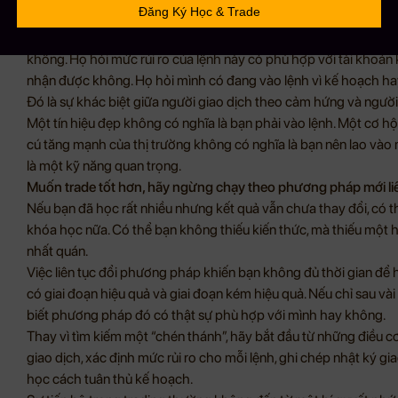
Nhưng trader nghiêm túc sẽ đặt những câu hỏi sâu hơn.
Họ không chỉ hỏi tín hiệu này có tốt không. Họ hỏi liệu tín hiệu
không. Họ hỏi mức rủi ro của lệnh này có phù hợp với tài khoản k
nhận được không. Họ hỏi mình có đang vào lệnh vì kế hoạch ha
Đó là sự khác biệt giữa người giao dịch theo cảm hứng và người
Một tín hiệu đẹp không có nghĩa là bạn phải vào lệnh. Một cơ hộ
cú tăng mạnh của thị trường không có nghĩa là bạn nên lao vào 
là một kỹ năng quan trọng.
Muốn trade tốt hơn, hãy ngừng chạy theo phương pháp mới li
Nếu bạn đã học rất nhiều nhưng kết quả vẫn chưa thay đổi, có t
khóa học nữa. Có thể bạn không thiếu kiến thức, mà thiếu một 
nhất quán.
Việc liên tục đổi phương pháp khiến bạn không đủ thời gian để 
có giai đoạn hiệu quả và giai đoạn kém hiệu quả. Nếu chỉ sau và
biết phương pháp đó có thật sự phù hợp với mình hay không.
Thay vì tìm kiếm một “chén thánh”, hãy bắt đầu từ những điều 
giao dịch, xác định mức rủi ro cho mỗi lệnh, ghi chép nhật ký gia
học cách tuân thủ kế hoạch.