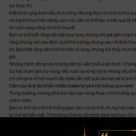
lực thực thi.
Kiến thức giúp bạn hiểu thị trường. Nhưng thực thi mới là thứ qu
nhưng bị thực hiện bằng cảm xúc vẫn có thể tạo ra kết quả tệ.
thì cuối cùng cũng chỉ là lý thuyết.
Bạn có thể biết rằng cần đặt stop loss, nhưng khi giá gần chạm sto
rằng không nên vào lệnh quá khối lượng, nhưng sau vài lệnh thua
lot. Bạn biết rằng nên chờ tín hiệu rõ ràng, nhưng khi thấy thị tr
giá.
Những hành động này không đến từ việc thiếu kiến thức. Chúng
Sợ hãi, tham lam, hy vọng, tiếc nuối và nóng vội là những yếu t
chỉ cần phá vỡ kế hoạch đủ nhiều lần, kết quả dài hạn sẽ bị ảnh
Cảm xúc là lý do khiến nhiều trader tự phá hệ thống của mình
Trong trading, không phải lúc nào bạn cũng thua vì thị trường q
chính mình.
Bạn có thể có một hệ thống giao dịch có lợi thế, nhưng nếu bạn
lợi thế sẽ biến mất. Thị trường không cần phải đánh bại bạn. C
kiên nhẫn, bạn đã tự đưa mình vào thế bất lợi.
Một trader thiếu kỷ luật thường có những biểu hiện rất quen thu