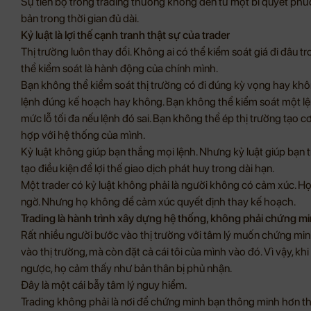
Sự tiến bộ trong trading thường không đến từ một bí quyết phứ
bản trong thời gian đủ dài.
Kỷ luật là lợi thế cạnh tranh thật sự của trader
Thị trường luôn thay đổi. Không ai có thể kiểm soát giá đi đâu 
thể kiểm soát là hành động của chính mình.
Bạn không thể kiểm soát thị trường có đi đúng kỳ vọng hay khô
lệnh đúng kế hoạch hay không. Bạn không thể kiểm soát một l
mức lỗ tối đa nếu lệnh đó sai. Bạn không thể ép thị trường tạo 
hợp với hệ thống của mình.
Kỷ luật không giúp bạn thắng mọi lệnh. Nhưng kỷ luật giúp bạn t
tạo điều kiện để lợi thế giao dịch phát huy trong dài hạn.
Một trader có kỷ luật không phải là người không có cảm xúc. Họ 
ngờ. Nhưng họ không để cảm xúc quyết định thay kế hoạch.
Trading là hành trình xây dựng hệ thống, không phải chứng m
Rất nhiều người bước vào thị trường với tâm lý muốn chứng minh
vào thị trường, mà còn đặt cả cái tôi của mình vào đó. Vì vậy, khi
ngược, họ cảm thấy như bản thân bị phủ nhận.
Đây là một cái bẫy tâm lý nguy hiểm.
Trading không phải là nơi để chứng minh bạn thông minh hơn thị