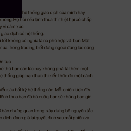
 này có thuộc hệ thống giao dịch của mình hay
hông. Họ hỏi nếu lệnh thua thì thiệt hại có chấp
y vì cảm xúc.
 giao dịch có hệ thống.
i tốt không có nghĩa là nó phù hợp với bạn. Một
mua. Trong trading, biết đứng ngoài đúng lúc cũng
ên tục
hể thứ bạn cần lúc này không phải là thêm một
hệ thống giúp bạn thực thi kiến thức đó một cách
hiểu sâu bất kỳ hệ thống nào. Mỗi chiến lược đều
i lệnh thua bạn đã bỏ cuộc, bạn sẽ không bao giờ
cơ bản nhưng quan trọng: xây dựng bộ nguyên tắc
o dịch, đánh giá lại quyết định sau mỗi phiên và