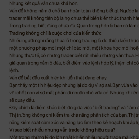
Nhưng kết quả vẫn chưa khá hơn.
Vấn đề không nằm ở chỗ bạn hoàn toàn không biết gì. Ngược lại, 
trader mãi không tiến bộ là họ chưa thể biến kiến thức thành hà
Trong trading, biết đúng chưa đủ. Quan trọng hơn là bạn có là
Trading không chỉ là cuộc chơi của kiến thức
Nhiều người nghĩ rằng thua lỗ trong trading là do thiếu kiến thức.
một phương pháp mới, một chỉ báo mới, một khóa học mới hoặc 
Nhưng thực tế, có những trader biết rất nhiều nhưng vẫn thua. H
giá quan trọng nằm ở đâu, biết điểm vào lệnh hợp lý, thậm chí c
lệnh.
Vấn đề bắt đầu xuất hiện khi tiền thật đang chạy.
Bạn thấy một tín hiệu đẹp nhưng lại do dự vì sợ sai. Bạn vừa vào 
vội chốt non vì sợ mất phần lợi nhuận nhỏ vừa có. Nhưng khi lện
sẽ quay đầu.
Đây chính là điểm khác biệt lớn giữa việc “biết trading” và “làm 
Thị trường không chỉ kiểm tra khả năng phân tích của bạn. Thị tr
năng kiểm soát cảm xúc và năng lực làm theo kế hoạch khi áp lực
Vì sao biết nhiều nhưng vẫn trade không hiệu quả?
Một trong những lý do lớn nhất khiến nhiều người trade mãi khô