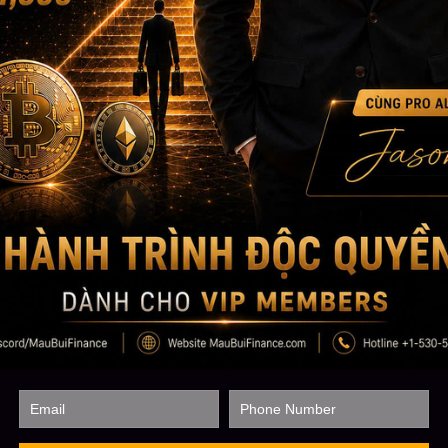
có lợi nhuận thì quản lý lệnh ra sao? Khi tâm lý không ổn thì có 
Nếu không có những nguyên tắc này, trader rất dễ hành động th
kết quả thường khó bền vững.
Một chiến lược tốt vẫn có thể thất bại nếu thiếu quản trị rủi ro
Nhiều người đi tìm chiến lược có tỷ lệ thắng cao, nhưng lại xem nh
Trong trading, không có phương pháp nào thắng tuyệt đối. Dù c
lệnh thua. Vấn đề không phải là làm sao để không bao giờ thua, 
quá lớn cho tài khoản.
Một trader có quản trị rủi ro tốt hiểu rằng bảo vệ vốn là ưu tiê
lệnh duy nhất. Họ không tăng khối lượng chỉ vì vừa thua và muố
thành khoản lỗ lớn chỉ vì không đủ dứt khoát.
Ngược lại, một trader thiếu quản trị rủi ro có thể thắng nhiều lện
sạch thành quả. Đây là lý do nhiều người cảm thấy mình trade “
vẫn không tăng.
Trading không chỉ cần tỷ lệ thắng. Trading cần sự cân bằng giữa tỷ
toàn vốn trong dài hạn.
Trader nghiêm túc không chỉ hỏi tín hiệu có tốt không
Người mới thường tập trung quá nhiều vào tín hiệu. Họ hỏi: “Kè
không?”, “Giá này mua hay bán?”