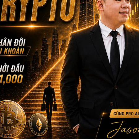
Đây là môi trường phù hợp cho những ai muốn học cách nhìn thị
vào, điểm ra, quản lý rủi ro và xây dựng tư duy đầu tư có kỷ luật.
July 4th Offer — Cơ Hội Để Bắt Đầu Lại Bài Bản Hơn
Nếu bạn từng vào lệnh theo cảm xúc, từng giữ lệnh sai quá lâu ho
ngược kỳ vọng, đây có thể là thời điểm phù hợp để bắt đầu lại 
Trong chương trình July 4th Offer, Mau Bui Finance mang đến l
Gói Gold 3 tháng dành cho bạn muốn trải nghiệm VIP Membersh
dịch có định hướng hơn.
Gói Platinum 6 tháng tặng thêm 1 tháng VIP dành cho bạn muốn 
Crypto cùng đội ngũ đồng hành.
Một lệnh sai không đáng sợ. Điều đáng sợ là bạn tiếp tục giao 
không có người đồng hành.
Inbox Mau Bui Finance ngay hôm nay để được tư vấn về July 4t
bạn.
——————–
MAU BUI FINANCE – Với sứ mệnh giúp hàng triệu người Việt toàn
Hotline: +1-530-500-6166 (USA – Canada only)
MauBuiFinance.com