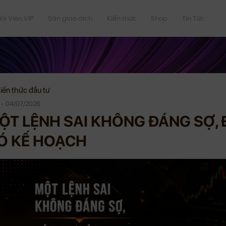
ội Viên VIP
Sàn giao dịch
Kiến thức
Shop
Tin Tức
iến thức đầu tư
e - 04/07/2026
ỘT LỆNH SAI KHÔNG ĐÁNG SỢ,
Ó KẾ HOẠCH