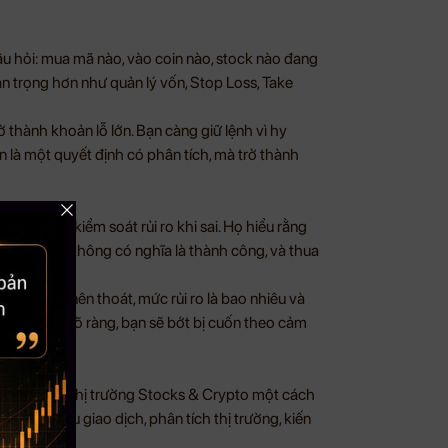
âu hỏi: mua mã nào, vào coin nào, stock nào đang
an trọng hơn như quản lý vốn, Stop Loss, Take
 thành khoản lỗ lớn. Bạn càng giữ lệnh vì hy
n là một quyết định có phân tích, mà trở thành
gười biết kiểm soát rủi ro khi sai. Họ hiểu rằng
ng một lệnh không có nghĩa là thành công, và thua
ỷ luật.
h, khi nào nên thoát, mức rủi ro là bao nhiêu và
ó kế hoạch rõ ràng, bạn sẽ bớt bị cuốn theo cảm
hị trường.
n tiếp cận thị trường Stocks & Crypto một cách
dõi tín hiệu giao dịch, phân tích thị trường, kiến