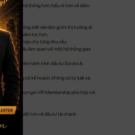
 trường có hệ thống hơn, hiểu rõ hơn về điểm
ặc từng không biết nên làm gì khi thị trường đi
một cách nghiêm túc hơn.
ựa chọn phù hợp cho từng nhu cầu:
ip và bắt đầu làm quen với một hệ thống giao
đi xa hơn trên hành trình đầu tư Stocks &
dịch mà không có kế hoạch, không có kỷ luật và
h Offer và chọn gói VIP Membership phù hợp với
 cầu hiểu biết hơn về đầu tư tài chánh