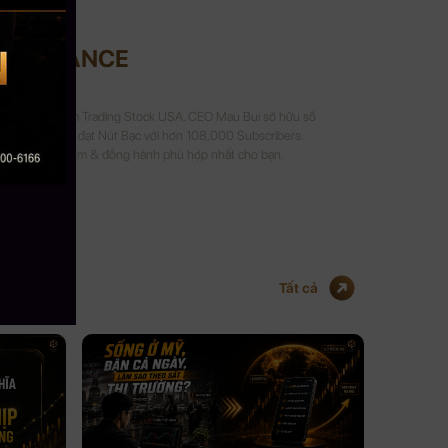
2
UI FINANCE
Crypto và 8 năm Trading Stock USA. CEO Mau Bui sở hữu số
 kênh Youtube đạt Nút Bạc với hơn 108,000 Subscribers.
a sẻ kinh nghiệm & đồng hành phù hợp nhất cho bạn.
Tất cả