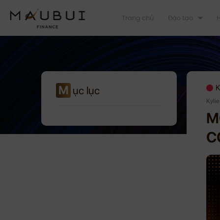
Trang chủ
Đào tạo
H
M
K
ục lục
Kyli
M
C