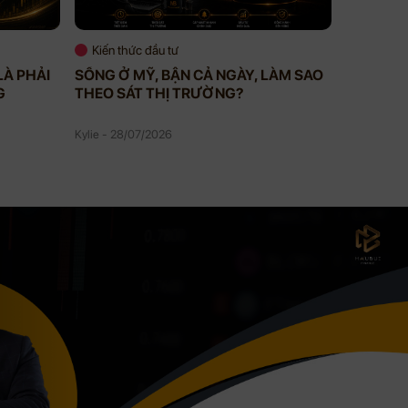
Kiến thức đầu tư
Kiến thứ
LÀ PHẢI
SỐNG Ở MỸ, BẬN CẢ NGÀY, LÀM SAO
VIP MEM
G
THEO SÁT THỊ TRƯỜNG?
BẠN KHÔ
BẠN ĐAN
Kylie - 28/07/2026
Kylie - 27/