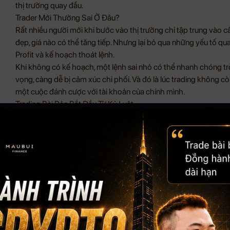
thị trường quay đầu.
Trader Mới Thường Sai Ở Đâu?
Rất nhiều người mới khi bước vào thị trường chỉ tập trung vào c
đẹp, giá nào có thể tăng tiếp. Nhưng lại bỏ qua những yếu tố qu
Profit và kế hoạch thoát lệnh.
Khi không có kế hoạch, một lệnh sai nhỏ có thể nhanh chóng trở
vọng, càng dễ bị cảm xúc chi phối. Và đó là lúc trading không cò
một cuộc đánh cược với tài khoản của chính mình.
Trading Bài Bản Bắt Đầu Từ Kỷ Luật
Một trader có kinh nghiệm không phải là người luôn thắng, mà là n
mỗi lệnh giao dịch chỉ là một phần trong cả hành trình dài. Thắ
một lệnh cũng không có nghĩa là thất bại nếu bạn vẫn giữ được k
Trading bài bản cần có hệ thống. Bạn cần biết vì sao mình vào lện
điều kiện nào khiến kế hoạch giao dịch không còn hợp lệ. Khi c
xúc và có khả năng ra quyết định tỉnh táo hơn trước biến động t
VIP Membership Giúp Bạn Tiếp Cận Thị Trường Có Kỷ Luật Hơn
VIP Membership của Mau Bui Finance được xây dựng để giúp bạ
bài bản hơn. Thay vì tự giao dịch trong sự mơ hồ, bạn có thể theo 
thức trading thực chiến và nhận sự hỗ trợ từ VIP Team.