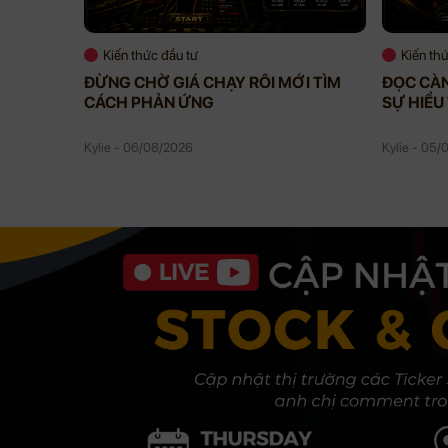
Kiến thức đầu tư
Kiến th
ĐỪNG CHỜ GIÁ CHẠY RỒI MỚI TÌM
ĐỌC CÀN
CÁCH PHẢN ỨNG
SỰ HIỂU
Kylie - 06/08/2026
Kylie - 05