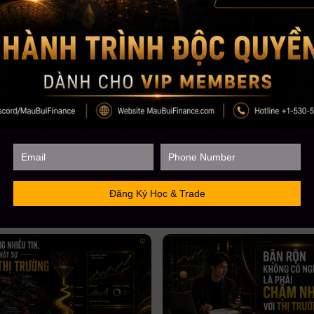
Tham gia Discord VIP Group: https://go.maubuifinance.com/vip
FOUNDER & CEO MAU B
CEO MBF
Với kinh nghiệm chinh chiến gần 12 năm Trading 
lượng học viên trên toàn cầu lên đến gần 5000+,
CEO Mau Bui sẽ là người coaching hướng dẫn, chi