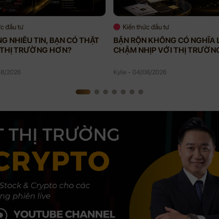
ức đầu tư
Kiến thức đầu tư
G NHIỀU TIN, BẠN CÓ THẬT
BẬN RỘN KHÔNG CÓ NGHĨA 
 THỊ TRƯỜNG HƠN?
CHẬM NHỊP VỚI THỊ TRƯỜN
/08/2026
Kylie - 04/08/2026