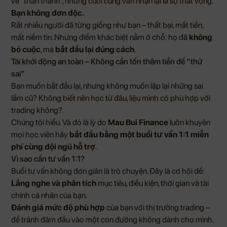
vẻ “thần thánh”, nhưng cuối cùng vẫn nhận lại là sự thất vọng.
Bạn không đơn độc.
Rất nhiều người đã từng giống như bạn – thất bại, mất tiền,
mất niềm tin. Nhưng điểm khác biệt nằm ở chỗ: họ đã
không
bỏ cuộc
, mà
bắt đầu lại đúng cách
.
Tái khởi động an toàn – Không cần tốn thêm tiền để “thử
sai”
Bạn muốn bắt đầu lại, nhưng không muốn lặp lại những sai
lầm cũ? Không biết nên học từ đâu, liệu mình có phù hợp với
trading không?
Chúng tôi hiểu. Và đó là lý do
Mau Bui Finance
luôn khuyên
mọi học viên hãy
bắt đầu bằng một buổi tư vấn 1:1 miễn
phí cùng đội ngũ hỗ trợ
.
Vì sao cần tư vấn 1:1?
Buổi tư vấn không đơn giản là trò chuyện. Đây là cơ hội để:
Lắng nghe và phân tích
mục tiêu, điều kiện, thời gian và tài
chính cá nhân của bạn.
Đánh giá mức độ phù hợp
của bạn với thị trường trading –
để tránh đâm đầu vào một con đường không dành cho mình.