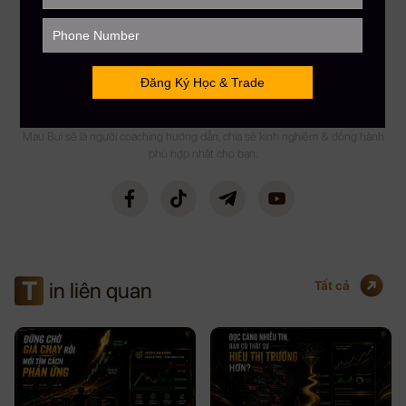
FOUNDER & CEO MAU BUI FINANCE
CEO MBF
Với kinh nghiệm chinh chiến gần 12 năm Trading Crypto và 8 năm Trading
Stock USA. CEO Mau Bui sở hữu số lượng học viên trên toàn cầu lên đến
gần 5000+, kênh Youtube đạt Nút Bạc với hơn 108,000 Subscribers. CEO
Mau Bui sẽ là người coaching hướng dẫn, chia sẻ kinh nghiệm & đồng hành
phù hợp nhất cho bạn.
T
in liên quan
Tất cả