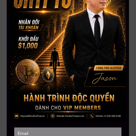
Đặt lịch tư vấn 1:1 ngay hôm nay
– hoàn toàn miễn phí,
không ràng buộc.
Đây không chỉ là buổi trò chuyện – mà là nền tảng cho
một khởi đầu đúng đắn và an toàn hơn.
Mau Bui Finance
– Học trading bài bản. Không hype. Không
mơ mộng. Chỉ có thực tế và kết quả.
——————–
MAU BUI FINANCE – Với sứ mệnh giúp hàng triệu người Việt
toàn cầu hiểu biết hơn về đầu tư tài chánh
Hotline:
+1 866-212-3389
MauBuiFinance.com
Tham gia Discord VIP Group:
https://go.maubuifinance.com/vip2