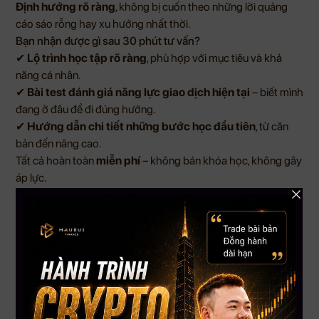
Định hướng rõ ràng
, không bị cuốn theo những lời quảng
cáo sáo rỗng hay xu hướng nhất thời.
Bạn nhận được gì sau 30 phút tư vấn?
✔
Lộ trình học tập rõ ràng
, phù hợp với mục tiêu và khả
năng cá nhân.
✔
Bài test đánh giá năng lực giao dịch hiện tại
– biết mình
đang ở đâu để đi đúng hướng.
✔
Hướng dẫn chi tiết những bước học đầu tiên
, từ căn
bản đến nâng cao.
Tất cả hoàn toàn
miễn phí
– không bán khóa học, không gây
áp lực.
Hành trình thành công bắt đầu từ bước đầu tiên
Trading không phải trò chơi may rủi. Thành công trong thị
trường này đòi hỏi kiến thức đúng, tư duy đúng và một người
dẫn đường có tâm.
Và bước đầu tiên của hành trình đó là: HIỂU RÕ CHÍNH
MÌNH.