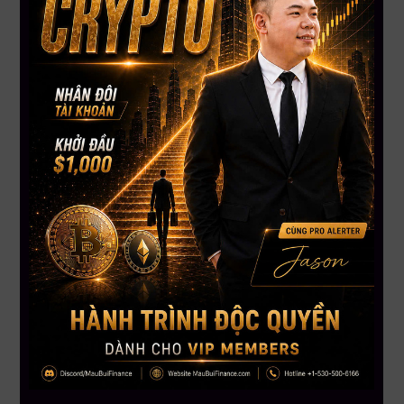
71% nguồn cung đang được nắm giữ bởi nhà đầu tư dài hạn,
yếu tố có thể giúp hạn chế áp lực bán.
5. Pháp ghi nhận nhiều sự cố an ninh liên quan đến
người nắm giữ crypto
Theo báo cáo, khoảng 70% các sự cố an ninh trực tiếp nhắm
vào người nắm giữ crypto xảy ra tại Pháp. Tính từ đầu năm
2026, nước này ghi nhận 41 vụ việc liên quan, làm dấy lên lo
ngại về rủi ro lộ dữ liệu cá nhân từ các nền tảng tập trung. Giới
chuyên gia khuyến nghị nhà đầu tư nên hạn chế công khai
việc sở hữu tài sản số, dùng giải pháp lưu ký an toàn và có
phương án bảo vệ tài sản trong tình huống khẩn cấp.
Kết luận:
Thị trường toàn cầu đang chịu tác động cùng lúc từ ba chủ đề
lớn: giá dầu hạ nhiệt, làn sóng AI tiếp tục kéo chứng khoán
châu Á đi lên, và crypto bước vào giai đoạn biến động mạnh.
Nhà đầu tư nên ưu tiên quản trị rủi ro, theo dõi sát các vùng hỗ
trợ quan trọng và không để cảm xúc chi phối quyết định tài
chính.
Nguồn: Tổng hợp