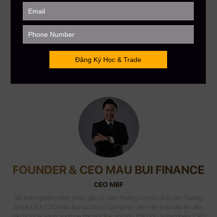
——————–
MAU BUI FINANCE – Với sứ mệnh giúp hàng triệu người Việt
toàn cầu hiểu biết hơn về đầu tư tài chánh
Hotline: +1-530-500-6166 (USA – Canada only)
MauBuiFinance.com
Tham gia Discord VIP Group:
https://go.maubuifinance.com/vip
FOUNDER & CEO MAU BUI FINANCE
CEO MBF
Với kinh nghiệm chinh chiến gần 12 năm Trading Crypto và 8 năm Trading
Stock USA. CEO Mau Bui sở hữu số lượng học viên trên toàn cầu lên đến
gần 5000+, kênh Youtube đạt Nút Bạc với hơn 108,000 Subscribers. CEO