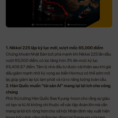
1. Nikkei 225 lập kỷ lục mới, vượt mốc 65,000 điểm
Chứng khoán Nhật Bản bứt phá mạnh khi Nikkei 225 lần đầu
vượt 65,000 điểm, có lúc tăng hơn 3% lên mức kỷ lục
65,408.87 điểm. Tâm lý nhà đầu tư được cải thiện sau khi giá
dầu giảm mạnh nhờ kỳ vọng eo biển Hormuz có thể sớm mở
lại, giúp giảm áp lực lạm phát và rủi ro năng lượng toàn cầu.
2. Hàn Quốc muốn “tài sản AI” mang lại lợi ích cho công
chúng
Phó thủ tướng Hàn Quốc Bae Kyung-hoon cho rằng sự giàu
có tạo ra từ AI không chỉ thuộc về các tập đoàn lớn mà cần
mang lại lợi ích rộng hơn cho xã hội. Nhận định này xuất hiện
trong bối cảnh căng thẳng lao động tại Samsung vừa tạm