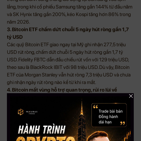
lắng, trong khi cổ phiếu Samsung tăng gần 144% từ đầu năm
và SK Hynix tăng gần 200%, kéo Kospi tăng hơn 86% trong
năm 2026.
3. Bitcoin ETF chấm dứt chuỗi 5 ngày hút ròng gần 1,7
tỷ USD
Các quỹ Bitcoin ETF giao ngay tại Mỹ ghi nhận 277,5 triệu
USD rút ròng, chấm dứt chuỗi 5 ngày hút ròng gần 1,7 tỷ
USD. Fidelity FBTC dẫn đầu chiều rút vốn với 129 triệu USD,
theo sau là BlackRock IBIT với 98 triệu USD. Dù vậy, Bitcoin
ETF của Morgan Stanley vẫn hút ròng 7,3 triệu USD và chưa
ghi nhận ngày rút ròng nào kể từ khi ra mắt.
4. Bitcoin mất vùng hỗ trợ quan trọng, rủi ro lùi về
60,000 USD
Bitcoin đang giao dịch quanh 75,800 USD, giảm gần 40% so
với đỉnh lịch sử khoảng 126,000 USD hồi tháng 10, 2025.
Một số nhà phân tích cho rằng nếu Bitcoin không sớm phục
hồi trở lại vùng 76,600 USD, giá có thể kiểm tra khu vực
60,000 USD. Tuy nhiên, dữ liệu on-chain cho thấy khoảng