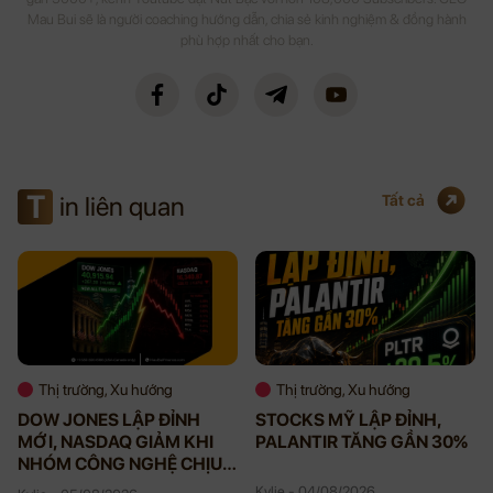
Mau Bui sẽ là người coaching hướng dẫn, chia sẻ kinh nghiệm & đồng hành
phù hợp nhất cho bạn.
T
in liên quan
Tất cả
Thị trường, Xu hướng
Thị trường, Xu hướng
DOW JONES LẬP ĐỈNH
STOCKS MỸ LẬP ĐỈNH,
MỚI, NASDAQ GIẢM KHI
PALANTIR TĂNG GẦN 30%
NHÓM CÔNG NGHỆ CHỊU
ÁP LỰC
Kylie - 04/08/2026