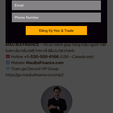
tìm kiếm lợi nhuận nhanh hơn, hãy dành thời gian để hiểu rõ
cách nó vận hành và mức độ rủi ro phù hợp với bản thân.
Đầu tư và giao dịch luôn tiềm ẩn rủi ro. Mỗi quyết định cần
được cân nhắc dựa trên kiến thức, mục tiêu tài chính và khả
năng chấp nhận rủi ro của từng cá nhân.
GỌI NGAY
+1-530-500-6166
(USA – Canada only)
để
giữ chỗ.
MAU BUI FINANCE
– Với sứ mệnh giúp hàng triệu người Việt
toàn cầu hiểu biết hơn về đầu tư tài chánh.
Hotline:
+1-530-500-6166
(USA – Canada only)
Website:
MauBuiFinance.com
Tham gia Discord VIP Group:
https://go.maubuifinance.com/vip2