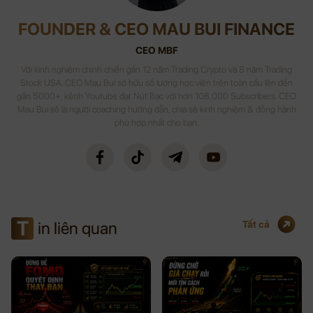
FOUNDER & CEO MAU BUI FINANCE
CEO MBF
Với kinh nghiệm chinh chiến gần 12 năm Trading Crypto và 8 năm Trading
Stock USA. CEO Mau Bui sở hữu số lượng học viên trên toàn cầu lên đến
gần 5000+, kênh Youtube đạt Nút Bạc với hơn 108,000 Subscribers. CEO
Mau Bui sẽ là người coaching hướng dẫn, chia sẻ kinh nghiệm & đồng hành
phù hợp nhất cho bạn.
T
in liên quan
Tất cả