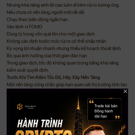
Nhưng khả năng sinh lời cao luôn đi kèm rủi ro tương ứng.
Nếu chưa có nền tảng, người mới rất dễ:
Chạy theo biến động ngắn hạn
Vào lệnh vì FOMO
Dùng tỷ trọng vốn quá lớn cho một giao dịch
Không xác định trước mức rủi ro có thể chấp nhận
Kỳ vọng lợi nhuận nhanh nhưng thiếu kế hoạch thoát lệnh
Bỏ qua ảnh hưởng của thời gian đáo hạn
Trong giao dịch, tốc độ không quan trọng bằng khả năng
kiểm soát quyết định.
Trước Khi Tìm Kiếm Tốc Độ, Hãy Xây Nền Tảng
Một nền tảng vững chắc giúp bạn quan sát thị trường tỉnh táo
hơn và giảm bớt những quyết định cảm tính.
Trước khi cân nhắc Options, người mới nên hiểu cách thị
trường Stocks vận hành, cách đọc xu hướng, theo dõi tin tức,
đánh giá rủi ro và xây dựng nguyên tắc quản trị vốn.
Bạn không cần giao dịch mọi cơ hội xuất hiện trên thị trường.
Điều quan trọng hơn là biết vì sao mình vào lệnh, mức rủi ro