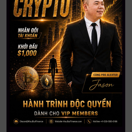
nằm ở đâu và khi nào cần dừng lại.
Kỷ luật giao dịch không giúp bạn tránh hoàn toàn thua lỗ.
Nhưng nó giúp bạn tránh những quyết định thiếu kiểm soát
có thể ảnh hưởng lớn đến tài khoản.
Học Cách Quan Sát Thị Trường Qua Những Tình Huống
Thực Tế
Đối với New Member, việc theo dõi cách phân tích cơ hội
trong điều kiện thị trường thực tế có thể giúp hình thành tư
duy giao dịch rõ ràng hơn.
Với
VIP GOLD
, thành viên mới được tiếp cận:
Tín hiệu Stocks
Live Trading xuyên tuần
Cập nhật tin tức thị trường mỗi ngày
Góc nhìn thực tế về cách theo dõi và phân tích cơ hội giao
dịch
Mục tiêu không phải là chạy theo mọi biến động ngắn hạn,
mà là xây dựng nền tảng để hiểu thị trường tốt hơn trước khi
đưa ra quyết định.
Options có thể là một công cụ đáng tìm hiểu. Nhưng trước khi