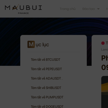
Trang chủ
Đào tạo
H
M
T
ục lục
Lami
Ph
Tóm tắt về BTCUSDT
0
Tóm tắt về PEPEUSDT
Tóm tắt về ADAUSDT .
Tóm tắt về SHIBUSDT
Tóm tắt về PUMPUSDT
Tóm tắt về DOGEUSDT