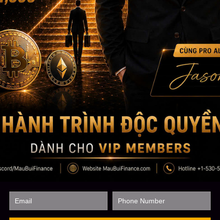
Tóm tắt về ADAUSDT .
Tình hình hiện tại
Đang giữ trên
SMA50 khung tuần và 3 ngày
, tín hiệu tích cực.
Tuy nhiên đang gặp nhiều
áp lực kháng cự
.
Dự đoán ngắn hạn / dài hạn
Có thể
dip nhẹ về vùng 0.735 USD
.
Nếu giữ không được, dip về
0.695 – 0.71 USD
.
Nếu giữ tốt, có khả năng
đẩy lên lại vùng khoảng 0.85 USD
.