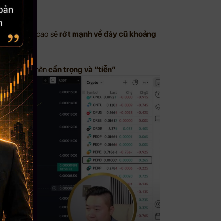
D
, khả năng cao sẽ
rớt mạnh về đáy cũ khoảng
 hỗ trợ thì nên
cẩn trọng và “tiễn”