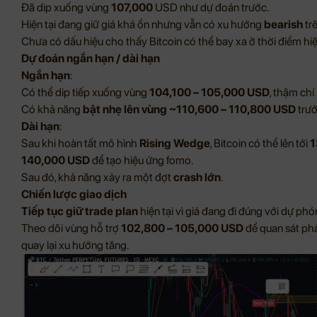
Đã dip xuống vùng
107,000
USD như dự đoán trước.
Hiện tại đang giữ giá khá ổn nhưng vẫn có xu hướng
bearish
tr
Chưa có dấu hiệu cho thấy Bitcoin có thể bay xa ở thời điểm hiện
Dự đoán ngắn hạn / dài hạn
Ngắn hạn
:
Có thể dip tiếp xuống vùng
104,100 – 105,000 USD
, thậm chí
Có khả năng
bật nhẹ lên vùng ~110,600 – 110,800 USD
trướ
Dài hạn
:
Sau khi hoàn tất mô hình
Rising Wedge
, Bitcoin có thể lên tới
1
140,000 USD
để tạo hiệu ứng fomo.
Sau đó, khả năng xảy ra một đợt
crash lớn
.
Chiến lược giao dịch
Tiếp tục giữ trade plan
hiện tại vì giá đang đi đúng với dự phó
Theo dõi vùng hỗ trợ
102,800 – 105,000 USD
để quan sát phản
quay lại xu hướng tăng.