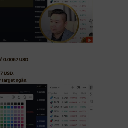
về
0.0057 USD
.
7 USD
.
y
target ngắn
.