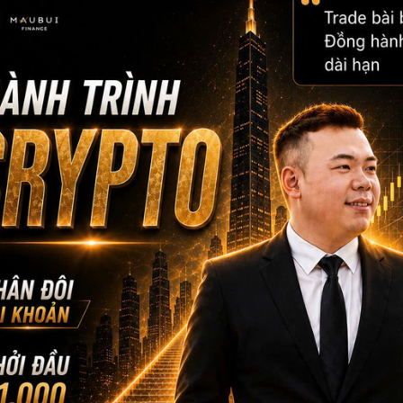
Nếu vượt
SMA50 khung tuần
, có thể lên tới
0.0000173 USD
.
Trường hợp bearish
:
Nếu đóng nến tháng dưới vùng
0.0000088 – 0.0000089 US
0.0000009 USD
.
Chiến lược giao dịch
Theo dõi phản ứng giá trong vài ngày tới. Nếu đóng dưới ngưỡng