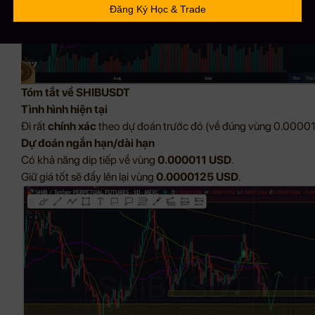
Tóm tắt về SHIBUSDT
Tình hình hiện tại
Đi rất
chính xác
theo dự đoán trước đó (về đúng vùng 0.0000
Dự đoán ngắn hạn/dài hạn
Có khả năng dip tiếp về vùng
0.000011 USD
.
Giữ giá tốt sẽ đẩy lên lại vùng
0.0000125 USD
.