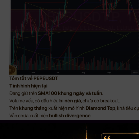
Tóm tắt về PEPEUSDT
Tình hình hiện tại
Đang giữ trên
SMA100 khung ngày và tuần
.
Volume yếu, có dấu hiệu
bị nén giá
, chưa có breakout.
Trên
khung tháng
xuất hiện mô hình
Diamond Top
, khá tiêu c
Vẫn chưa xuất hiện
bullish divergence
.
Dự đoán ngắn hạn / dài hạn
Trường hợp bullish
:
Đẩy lên vùng
0.0000117 – 0.0000121 USD
.