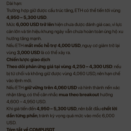
Dài hạn:
Trường hợp giữ được cấu trúc tăng, ETH có thể tiến tới vùng
4,950 – 5,300 USD
.
Mức
6,000 USD trở lên
hiện chưa được đánh giá cao, vì lực
cản lớn và tín hiệu khung ngày vẫn chưa hoàn toàn ủng hộ xu
hướng tăng mạnh.
Nếu ETH
mất mốc hỗ trợ 4,000 USD
, nguy cơ giảm trở lại
vùng
3,000 USD
là có thể xảy ra.
Chiến lược giao dịch
Theo dõi phản ứng giá tại vùng 4,250 – 4,300 USD
: nếu
bị từ chối và không giữ được vùng 4,060 USD, nên hạn chế
vào lệnh mới.
Nếu ETH
giữ vững trên 4,060 USD
và hình thành nến xác
nhận tăng, có thể cân nhắc
mua theo breakout
hướng
4,600 – 4,950 USD.
Khi giá tiến đến
4,950 – 5,300 USD
, nên bắt đầu
chốt lời
dần từng phần
, tránh kỳ vọng quá mức vào mốc 6,000
USD.
Tóm tắt về COMPUSDT