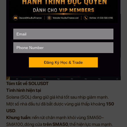
Nếu đang nắm giữ, có thể
chốt lời dần quanh vùng 0.022
USD
để giảm rủi ro.
Tóm tắt về SOLUSDT
Tình hình hiện tại
Solana (SOL) đang giữ giá khá tốt sau nhịp giảm mạnh.
Một số nhà đầu tư đã bắt được vùng giá thấp khoảng
150
USD
.
Khung tuần:
nến rút chân mạnh khỏi vùng SMA50–
SMA100, đóng cửa
trên SMA50
, thể hiện lực mua mạnh.