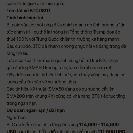
cách thức giao dịch hiệu quả.
Tóm tắt về BTCUSDT
Tình hình hiện tại
Bitcoin vừa có một nhịp điều chỉnh mạnh do ảnh hưởng từ tin
tức chính trị – cụ thể là thông tin Tổng thống Trump dọa áp
thuế 100% với Trung Quốc khiến thị trường xả hàng mạnh.
Sau cú rũ đó, BTC đã nhanh chóng phục hồi và đang trong đà
tăng trở lại.
Lực mua xuất hiện mạnh quanh vùng hỗ trợ khi BTC chạm
gần đường SMA50 khung tuần, tạo nến rút chân rõ rệt.
Đây được xem là tín hiệu tích cực, cho thấy vùng này đang có
lượng cầu lớn bảo vệ xu hướng tăng.
Các tín hiệu kỹ thuật (SMA50 đang có xu hướng cắt lên
SMA200 trên khung 4h) củng cố khả năng BTC tiếp tục tăng
trong ngắn hạn.
Dự đoán ngắn hạn / dài hạn
Ngắn hạn:
BTC dự kiến sẽ có nhịp tăng lên vùng
114,000 – 114,600
USD
, sau đó có thể bị điều chỉnh nhẹ về quanh
111,500 USD
,