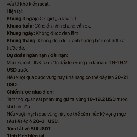
yếu tố khó kiểm soát.
Hiện tại:
Khung 3 ngày:
Ok, giữ giá khá tốt.
Khung tuần:
Cũng ổn, nhìn chung vẫn ok.
Khung ngày:
Không được đẹp lắm.
Khung tháng:
Không đẹp do bị ảnh hưởng bởi một đợt xả
trước đó.
Dự đoán ngắn hạn / dài hạn:
Mậu expect LINK sẽ được đẩy lên vùng giá khoảng
19–19.2
USD
trước.
Nếu vượt qua được vùng này, khả năng có thể đẩy lên
20–21
USD
.
Chiến lược giao dịch:
Tạm thời quan sát phản ứng giá tại vùng
19–19.2 USD
trước
khi tính tiếp.
Nếu vượt mạnh qua vùng này, có thể cân nhắc kỳ vọng mục
tiêu kế tiếp ở
20–21 USD
.
Tóm tắt về SUIUSDT
Tình hình hiện tại