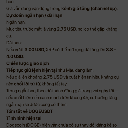
hạn.
Giá vẫn đang vận động trong
kênh giá tăng (channel up)
.
Dự đoán ngắn hạn / dài hạn
Ngắn hạn:
Mục tiêu trước mắt là vùng
2.75 USD
, nơi có thể gặp kháng
cự.
Dài hạn:
Nếu vượt
3.00 USD
, XRP có thể mở rộng đà tăng lên
3.8 –
4.0 USD
.
Chiến lược giao dịch
Tiếp tục giữ lệnh hiện tại
như Mậu đang làm.
Nếu giá lên khoảng
2.75 USD
và xuất hiện tín hiệu kháng cự,
nên
chốt lời từ từ
, không tất tay.
Trong ngắn hạn, theo dõi hành động giá trong vài ngày tới —
nếu xuất hiện nến xanh mạnh trên khung 4h, xu hướng tăng
ngắn hạn sẽ được củng cố thêm.
Tóm tắt về DOGEUSDT
Tình hình hiện tại
Dogecoin (DOGE) hiện vẫn chưa có sự thay đổi đáng kể so