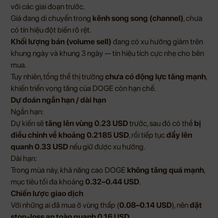
với các giai đoạn trước.
Giá đang di chuyển trong
kênh song song (channel)
, chưa
có tín hiệu đột biến rõ rệt.
Khối lượng bán (volume sell)
đang có xu hướng giảm trên
khung ngày và khung 3 ngày — tín hiệu tích cực nhẹ cho bên
mua.
Tuy nhiên, tổng thể thị trường
chưa có động lực tăng mạnh
,
khiến triển vọng tăng của DOGE còn hạn chế.
Dự đoán ngắn hạn / dài hạn
Ngắn hạn:
Dự kiến sẽ
tăng lên vùng 0.23 USD
trước, sau đó có thể
bị
điều chỉnh về khoảng 0.2185 USD
, rồi tiếp tục
đẩy lên
quanh 0.33 USD
nếu giữ được xu hướng.
Dài hạn:
Trong mùa này, khả năng cao DOGE
không tăng quá mạnh
,
mục tiêu tối đa khoảng
0.32–0.44 USD
.
Chiến lược giao dịch
Với những ai đã mua ở vùng thấp (
0.08–0.14 USD
), nên
đặt
stop-loss an toàn quanh 0.16 USD
.