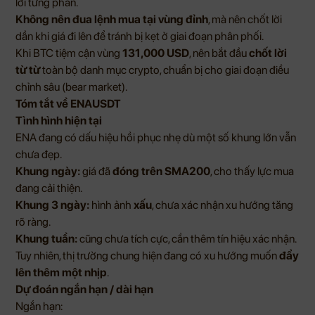
lời từng phần.
Không nên đua lệnh mua tại vùng đỉnh
, mà nên chốt lời
dần khi giá đi lên để tránh bị kẹt ở giai đoạn phân phối.
Khi BTC tiệm cận vùng
131,000 USD
, nên bắt đầu
chốt lời
từ từ
toàn bộ danh mục crypto, chuẩn bị cho giai đoạn điều
chỉnh sâu (bear market).
Tóm tắt về ENAUSDT
Tình hình hiện tại
ENA đang có dấu hiệu hồi phục nhẹ dù một số khung lớn vẫn
chưa đẹp.
Khung ngày:
giá đã
đóng trên SMA200
, cho thấy lực mua
đang cải thiện.
Khung 3 ngày:
hình ảnh
xấu
, chưa xác nhận xu hướng tăng
rõ ràng.
Khung tuần:
cũng chưa tích cực, cần thêm tín hiệu xác nhận.
Tuy nhiên, thị trường chung hiện đang có xu hướng muốn
đẩy
lên thêm một nhịp
.
Dự đoán ngắn hạn / dài hạn
Ngắn hạn: