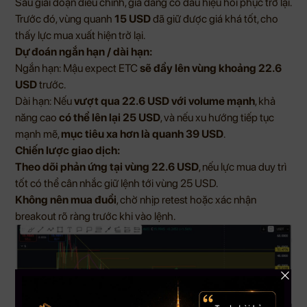
Sau giai đoạn điều chỉnh, giá đang có dấu hiệu hồi phục trở lại.
Trước đó, vùng quanh
15 USD
đã giữ được giá khá tốt, cho
thấy lực mua xuất hiện trở lại.
Dự đoán ngắn hạn / dài hạn:
Ngắn hạn: Mậu expect ETC
sẽ đẩy lên vùng khoảng 22.6
USD
trước.
Dài hạn: Nếu
vượt qua 22.6 USD với volume mạnh
, khả
năng cao
có thể lên lại 25 USD
, và nếu xu hướng tiếp tục
mạnh mẽ,
mục tiêu xa hơn là quanh 39 USD
.
Chiến lược giao dịch:
Theo dõi phản ứng tại vùng 22.6 USD
, nếu lực mua duy trì
tốt có thể cân nhắc giữ lệnh tới vùng 25 USD.
Không nên mua đuổi
, chờ nhịp retest hoặc xác nhận
breakout rõ ràng trước khi vào lệnh.