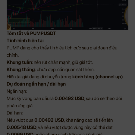
Tóm tắt về PUMPUSDT
Tình hình hiện tại
PUMP đang cho thấy tín hiệu tích cực sau giai đoạn điều
chỉnh.
Khung tuần
: nến rút chân mạnh, giữ giá tốt.
Khung tháng
: chưa đẹp, cần quan sát thêm.
Hiện tại giá đang di chuyển trong
kênh tăng (channel up)
.
Dự đoán ngắn hạn / dài hạn
Ngắn hạn:
Mức kỳ vọng ban đầu là
0.00492 USD
, sau đó sẽ theo dõi
phản ứng giá.
Dài hạn:
Nếu vượt qua
0.00492 USD
, khả năng cao sẽ tiến lên
0.00548 USD
, và nếu vượt được vùng này có thể đạt
0.0069 USD
hoặc chạm cạnh trên của kênh giá.