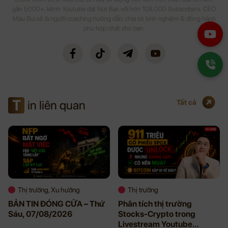
gần 5000+, kênh Youtube đạt Nút Bạc với hơn 108,000 Subscribers. CEO
Mau Bui sẽ là người coaching hướng dẫn, chia sẻ kinh nghiệm & đồng hành
phù hợp nhất cho bạn.
T
in liên quan
Tất cả
Thị trường, Xu hướng
Thị trường
BẢN TIN ĐÓNG CỬA – Thứ
Phân tích thị trường
Sáu, 07/08/2026
Stocks-Crypto trong
Livestream Youtube