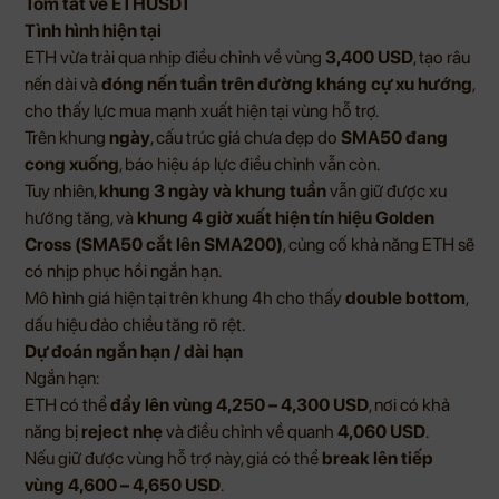
Tóm tắt về ETHUSDT
Tình hình hiện tại
ETH vừa trải qua nhịp điều chỉnh về vùng
3,400 USD
, tạo râu
nến dài và
đóng nến tuần trên đường kháng cự xu hướng
,
cho thấy lực mua mạnh xuất hiện tại vùng hỗ trợ.
Trên khung
ngày
, cấu trúc giá chưa đẹp do
SMA50 đang
cong xuống
, báo hiệu áp lực điều chỉnh vẫn còn.
Tuy nhiên,
khung 3 ngày và khung tuần
vẫn giữ được xu
hướng tăng, và
khung 4 giờ xuất hiện tín hiệu Golden
Cross (SMA50 cắt lên SMA200)
, củng cố khả năng ETH sẽ
có nhịp phục hồi ngắn hạn.
Mô hình giá hiện tại trên khung 4h cho thấy
double bottom
,
dấu hiệu đảo chiều tăng rõ rệt.
Dự đoán ngắn hạn / dài hạn
Ngắn hạn:
ETH có thể
đẩy lên vùng 4,250 – 4,300 USD
, nơi có khả
năng bị
reject nhẹ
và điều chỉnh về quanh
4,060 USD
.
Nếu giữ được vùng hỗ trợ này, giá có thể
break lên tiếp
vùng 4,600 – 4,650 USD
.