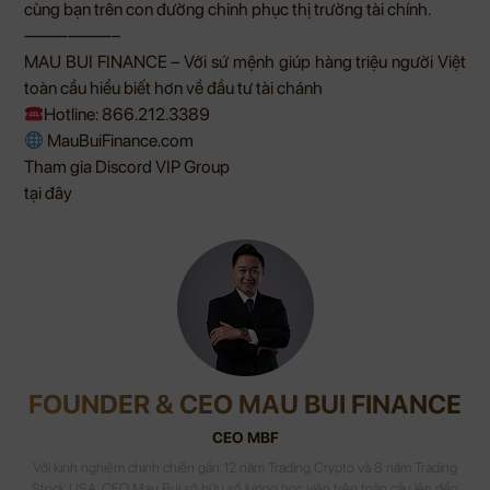
cùng bạn trên con đường chinh phục thị trường tài chính.
——————–
MAU BUI FINANCE – Với sứ mệnh giúp hàng triệu người Việt
toàn cầu hiểu biết hơn về đầu tư tài chánh
Hotline: 866.212.3389
MauBuiFinance.com
Tham gia Discord VIP Group
tại đây
FOUNDER & CEO MAU BUI FINANCE
CEO MBF
Với kinh nghiệm chinh chiến gần 12 năm Trading Crypto và 8 năm Trading
Stock USA. CEO Mau Bui sở hữu số lượng học viên trên toàn cầu lên đến