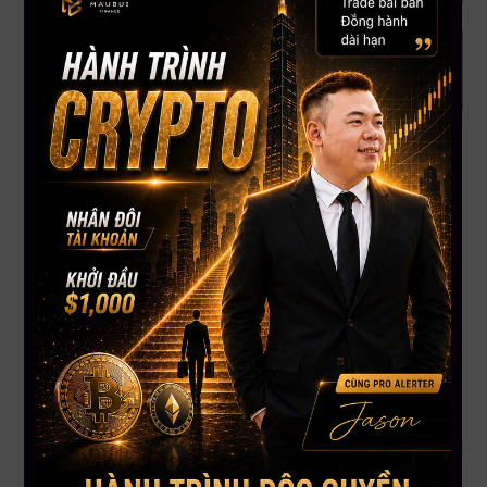
Tóm tắt về 1000BONKUSDT
Tình hình hiện tại:
Giá đã tăng mạnh trong thời gian gần đây, hiện đang ở vùng
cao nên
rủi ro điều chỉnh ngắn hạn khá lớn
.
Thị trường chung vẫn giữ đà tích cực, nhưng đà tăng của
BONK đã bắt đầu có dấu hiệu chững lại.
Dự đoán ngắn hạn / dài hạn:
Ngắn hạn: Mậu expect BONK
sẽ được đẩy lên vùng
khoảng 0.022 USD
.
Dài hạn:
Chưa có cơ sở rõ ràng để target xa hơn
, do giá
hiện tại đã tăng nóng và có thể chịu áp lực chốt lời.
Chiến lược giao dịch:
Không nên mua đuổi ở vùng giá cao
, chỉ nên quan sát hoặc
chờ điều chỉnh rõ ràng.