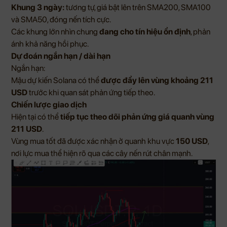
Khung 3 ngày:
tương tự, giá bật lên trên SMA200, SMA100
và SMA50, đóng nến tích cực.
Các khung lớn nhìn chung
đang cho tín hiệu ổn định
, phản
ánh khả năng hồi phục.
Dự đoán ngắn hạn / dài hạn
Ngắn hạn:
Mậu dự kiến Solana có thể
được đẩy lên vùng khoảng 211
USD
trước khi quan sát phản ứng tiếp theo.
Chiến lược giao dịch
Hiện tại có thể
tiếp tục theo dõi phản ứng giá quanh vùng
211 USD
.
Vùng mua tốt đã được xác nhận ở quanh khu vực
150 USD
,
nơi lực mua thể hiện rõ qua các cây nến rút chân mạnh.