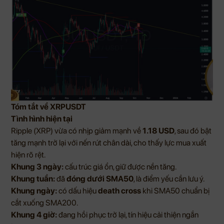
Tóm tắt về XRPUSDT
Tình hình hiện tại
Ripple (XRP) vừa có nhịp giảm mạnh về
1.18 USD
, sau đó bật
tăng mạnh trở lại với nến rút chân dài, cho thấy lực mua xuất
hiện rõ rệt.
Khung 3 ngày:
cấu trúc giá ổn, giữ được nền tăng.
Khung tuần:
đã
đóng dưới SMA50
, là điểm yếu cần lưu ý.
Khung ngày:
có dấu hiệu
death cross
khi SMA50 chuẩn bị
cắt xuống SMA200.
Khung 4 giờ:
đang hồi phục trở lại, tín hiệu cải thiện ngắn