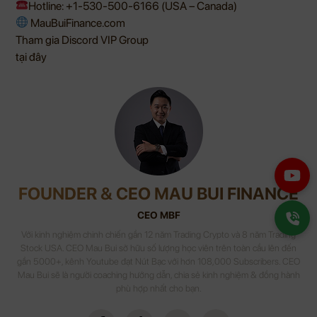
Hotline: +1-530-500-6166 (USA – Canada)
MauBuiFinance.com
Tham gia Discord VIP Group
tại đây
FOUNDER & CEO MAU BUI FINANCE
CEO MBF
Với kinh nghiệm chinh chiến gần 12 năm Trading Crypto và 8 năm Trading
Stock USA. CEO Mau Bui sở hữu số lượng học viên trên toàn cầu lên đến
gần 5000+, kênh Youtube đạt Nút Bạc với hơn 108,000 Subscribers. CEO
Mau Bui sẽ là người coaching hướng dẫn, chia sẻ kinh nghiệm & đồng hành
phù hợp nhất cho bạn.