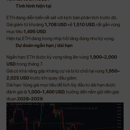
Tình hình hiện tại
ETH đang diễn biến rất sát với kịch bản phân tích trước đó.
Giá giảm từ khoảng
1,708 USD
về
1,510 USD
, rất gần vùng
mục tiêu
1,495 USD
.
Hiện tại, ETH đang trong nhịp hồi tăng đúng như kỳ vọng.
Dự đoán ngắn hạn / dài hạn
Ngắn hạn: ETH được kỳ vọng tăng lên vùng
1,900–2,000
USD
trong tháng 7.
Giá có khả năng gặp kháng cự và bị từ chối tại vùng
1,950–
2,025 USD
trước khi quay đầu giảm.
Dài hạn: Vùng giá mục tiêu để tích lũy đầu tư dài hạn được
đánh giá là
1,000–1,400 USD
, hướng đến nắm giữ đến giai
đoạn
2028–2029
.