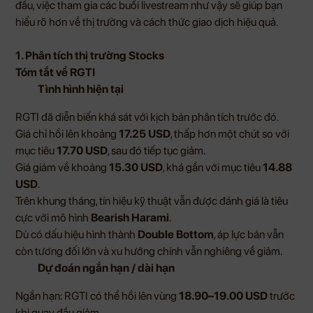
đầu, việc tham gia các buổi livestream như vậy sẽ giúp bạn
hiểu rõ hơn về thị trường và cách thức giao dịch hiệu quả.
1. Phân tích thị trường Stocks
Tóm tắt về RGTI
Tình hình hiện tại
RGTI đã diễn biến khá sát với kịch bản phân tích trước đó.
Giá chỉ hồi lên khoảng
17.25 USD
, thấp hơn một chút so với
mục tiêu
17.70 USD
, sau đó tiếp tục giảm.
Giá giảm về khoảng
15.30 USD
, khá gần với mục tiêu
14.88
USD
.
Trên khung tháng, tín hiệu kỹ thuật vẫn được đánh giá là tiêu
cực với mô hình
Bearish Harami
.
Dù có dấu hiệu hình thành
Double Bottom
, áp lực bán vẫn
còn tương đối lớn và xu hướng chính vẫn nghiêng về giảm.
Dự đoán ngắn hạn / dài hạn
Ngắn hạn: RGTI có thể hồi lên vùng
18.90–19.00 USD
trước
khi quay đầu giảm.