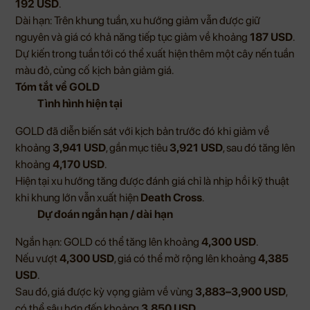
192 USD
.
Dài hạn: Trên khung tuần, xu hướng giảm vẫn được giữ
nguyên và giá có khả năng tiếp tục giảm về khoảng
187 USD
.
Dự kiến trong tuần tới có thể xuất hiện thêm một cây nến tuần
màu đỏ, củng cố kịch bản giảm giá.
Tóm tắt về GOLD
Tình hình hiện tại
GOLD đã diễn biến sát với kịch bản trước đó khi giảm về
khoảng
3,941 USD
, gần mục tiêu
3,921 USD
, sau đó tăng lên
khoảng
4,170 USD
.
Hiện tại xu hướng tăng được đánh giá chỉ là nhịp hồi kỹ thuật
khi khung lớn vẫn xuất hiện
Death Cross
.
Dự đoán ngắn hạn / dài hạn
Ngắn hạn: GOLD có thể tăng lên khoảng
4,300 USD
.
Nếu vượt
4,300 USD
, giá có thể mở rộng lên khoảng
4,385
USD
.
Sau đó, giá được kỳ vọng giảm về vùng
3,883–3,900 USD
,
có thể sâu hơn đến khoảng
3,850 USD
.