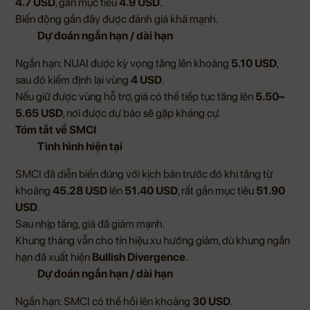
4.7 USD
, gần mục tiêu
4.9 USD
.
Biến động gần đây được đánh giá khá mạnh.
Dự đoán ngắn hạn / dài hạn
Ngắn hạn: NUAI được kỳ vọng tăng lên khoảng
5.10 USD
,
sau đó kiểm định lại vùng
4 USD
.
Nếu giữ được vùng hỗ trợ, giá có thể tiếp tục tăng lên
5.50–
5.65 USD
, nơi được dự báo sẽ gặp kháng cự.
Tóm tắt về SMCI
Tình hình hiện tại
SMCI đã diễn biến đúng với kịch bản trước đó khi tăng từ
khoảng
45.28 USD
lên
51.40 USD
, rất gần mục tiêu
51.90
USD
.
Sau nhịp tăng, giá đã giảm mạnh.
Khung tháng vẫn cho tín hiệu xu hướng giảm, dù khung ngắn
hạn đã xuất hiện
Bullish Divergence
.
Dự đoán ngắn hạn / dài hạn
Ngắn hạn: SMCI có thể hồi lên khoảng
30 USD
.