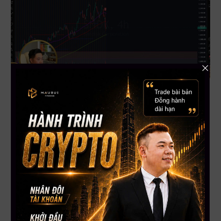
Tóm tắt về OKLL
Tình hình hiện tại
Giá đã tăng từ khoảng
9.30 USD
lên gần
11 USD
, đúng với
kịch bản trước đó.
Hiện tại xuất hiện
Bullish Divergence
trên khung ngày
nhưng xu hướng tổng thể vẫn là giảm.
Dự đoán ngắn hạn / dài hạn
Ngắn hạn: Giá có thể hồi lên khoảng
5.45 USD
trước khi
giảm về
4.15–4.20 USD
.
Sau nhịp giảm, giá được kỳ vọng tăng lên khoảng
7.50 USD
.