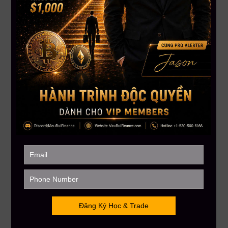
2. Phân tích thị trường Crypto
Tóm tắt về BTCUSDT
Tình hình hiện tại
Bitcoin đang diễn biến khá sát với kịch bản phân tích trước
đó: giảm về vùng
57,200 USD
, sau đó bắt đầu hồi phục.
Trên khung 3 ngày xuất hiện
Bullish Divergence (phân kỳ
tăng giá)
, cho thấy động lượng tăng ngắn hạn.
Giá đang bật lên từ vùng hỗ trợ mạnh sau nhiều lần rút chân
nến.
Tuy nhiên, giá tăng trong khi khối lượng giao dịch (volume)
giảm, cho thấy lực mua chưa thực sự mạnh và nhịp tăng chủ
yếu mang tính kỹ thuật.
Xu hướng tổng thể vẫn được đánh giá là giảm khi trên khung
tuần có khả năng hình thành
Death Cross
.
Dự đoán ngắn hạn / dài hạn
Ngắn hạn: Bitcoin được kỳ vọng tăng lên vùng
67,000–
70,000 USD
, có thể mở rộng lên
71,000–72,000 USD