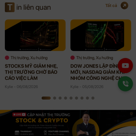
T
in liên quan
Tất cả
Thị trường, Xu hướng
Thị trường, Xu hướng
STOCKS MỸ GIẢM NHẸ,
DOW JONES LẬP ĐỈNH
THỊ TRƯỜNG CHỜ BÁO
MỚI, NASDAQ GIẢM KHI
CÁO VIỆC LÀM
NHÓM CÔNG NGHỆ CHỊU
ÁP LỰC
Kylie - 06/08/2026
Kylie - 05/08/2026