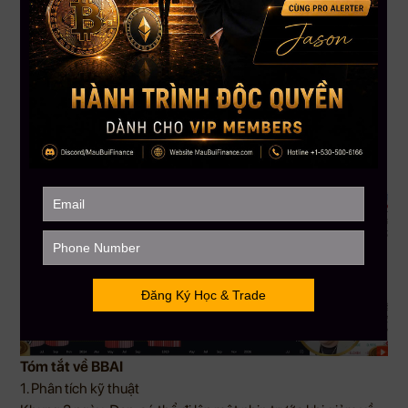
lên nếu có catalyst mạnh.
Chiến lược giao dịch:
Nếu giá giữ vững 0.60 USD và xuất hiện mô hình đảo
chiều, có thể cân nhắc bắt đáy.
Nếu có tin tức tích cực, giá có thể bật mạnh, nhưng cần
theo dõi momentum.
Không nên kỳ vọng 3 USD trừ khi có tin tức cực mạnh
hỗ trợ.
Tóm tắt về BBAI
1. Phân tích kỹ thuật