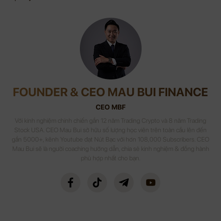
FOUNDER & CEO MAU BUI FINANCE
CEO MBF
Với kinh nghiệm chinh chiến gần 12 năm Trading Crypto và 8 năm Trading
Stock USA. CEO Mau Bui sở hữu số lượng học viên trên toàn cầu lên đến
gần 5000+, kênh Youtube đạt Nút Bạc với hơn 108,000 Subscribers. CEO
Mau Bui sẽ là người coaching hướng dẫn, chia sẻ kinh nghiệm & đồng hành
phù hợp nhất cho bạn.