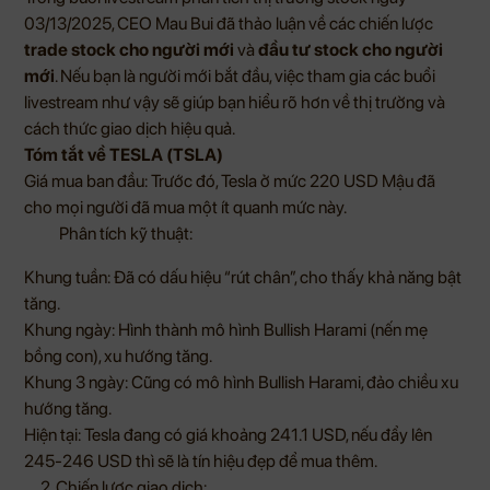
03/13/2025, CEO Mau Bui đã thảo luận về các chiến lược
trade stock cho người mới
và
đầu tư stock cho người
mới
. Nếu bạn là người mới bắt đầu, việc tham gia các buổi
livestream như vậy sẽ giúp bạn hiểu rõ hơn về thị trường và
cách thức giao dịch hiệu quả.
Tóm tắt về TESLA (TSLA)
Giá mua ban đầu: Trước đó, Tesla ở mức 220 USD Mậu đã
cho mọi người đã mua một ít quanh mức này.
Phân tích kỹ thuật:
Khung tuần: Đã có dấu hiệu “rút chân”, cho thấy khả năng bật
tăng.
Khung ngày: Hình thành mô hình Bullish Harami (nến mẹ
bồng con), xu hướng tăng.
Khung 3 ngày: Cũng có mô hình Bullish Harami, đảo chiều xu
hướng tăng.
Hiện tại: Tesla đang có giá khoảng 241.1 USD, nếu đẩy lên
245-246 USD thì sẽ là tín hiệu đẹp để mua thêm.
2. Chiến lược giao dịch: