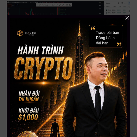
Tóm tắt về DRCT
Khả năng lên 3 USD trong tháng 4?
Khó xảy ra, nhìn vào biểu đồ hiện tại, xu hướng chưa có
dấu hiệu tăng mạnh.
DRCT hay có biến động mạnh, nhưng để lên 3 USD
trong tháng 4 thì cần một cú hích lớn, như tin tức tích
cực hoặc dòng tiền mạnh vào.
Xu hướng hiện tại:
Giá hiện tại khoảng 0.70 USD, có thể tiếp tục giảm.
Mục tiêu giảm tiếp theo: 0.61 USD.
Nếu 0.60 USD giữ vững, có thể tạo vùng tích lũy và bật