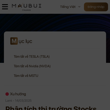
Tiếng Việt
Đăng nhập
M
ục lục
Tóm tắt về TESLA (TSLA)
Tóm tắt về Nvidia (NVDA)
Tóm tắt về MSTU
Xu hướng
Lami - 14/03/2025
Phân tích thị trường Stocks