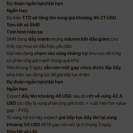
Dự đoán ngắn hạn/dài hạn
Ngắn hạn
:
Dự kiến
TTD sẽ tăng lên vùng giá khoảng 46.21 USD
.
Tóm tắt về SMR
Tình hình hiện tại
SMR đang
đẩy mạnh
nhưng
volume bắt đầu giảm
, cho
thấy lực mua có dấu hiệu yếu dần.
Giá hiện đang
chạm vào vùng kháng cự
, khu vực đã từng
có phản ứng giá mạnh trong quá khứ.
Trên khung 3 ngày,
vẫn còn một gap chưa được lấp đầy
phía trên, tạo động lực để giá tiếp tục đi lên.
Dự đoán ngắn hạn/dài hạn
Ngắn hạn
:
Expect
đẩy lên khoảng 48 USD
, sau đó
rớt về vùng 42.5
USD
(do đây là vùng phản ứng giá trước + xuất hiện fair value
gap – FVG).
Từ vùng hỗ trợ này, expect
giá tiếp tục đẩy lên lại vùng
khoảng 50 USD
để fill gap còn sót lại ở khung 3 ngày.
Tóm tắt về LDI