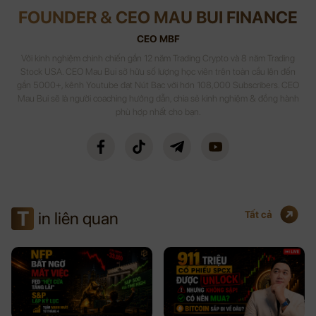
FOUNDER & CEO MAU BUI FINANCE
CEO MBF
Với kinh nghiệm chinh chiến gần 12 năm Trading Crypto và 8 năm Trading
Stock USA. CEO Mau Bui sở hữu số lượng học viên trên toàn cầu lên đến
gần 5000+, kênh Youtube đạt Nút Bạc với hơn 108,000 Subscribers. CEO
Mau Bui sẽ là người coaching hướng dẫn, chia sẻ kinh nghiệm & đồng hành
phù hợp nhất cho bạn.
T
in liên quan
Tất cả