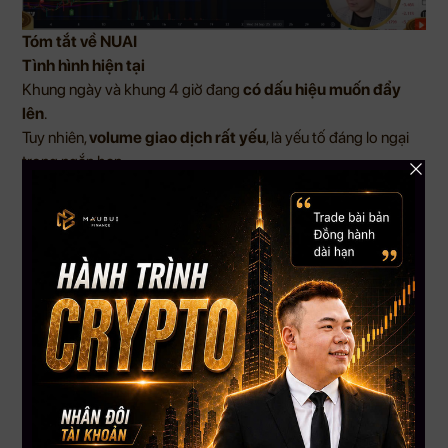
Tóm tắt về NUAI
Tình hình hiện tại
Khung ngày và khung 4 giờ đang
có dấu hiệu muốn đẩy
lên
.
Tuy nhiên,
volume giao dịch rất yếu
, là yếu tố đáng lo ngại
trong ngắn hạn.
Đang tiệm cận
vùng kháng cự
, có thể gây áp lực lên đà tăng
giá.
Dự đoán ngắn hạn/dài hạn
Ngắn hạn
:
Expect
đẩy lên vùng khoảng 0.67 USD
, sau đó
dip nhẹ về
vùng 0.54–0.545 USD
.
Từ vùng này, nếu giữ giá tốt,
sẽ tiếp tục đẩy lên khoảng
0.77 USD
.
Tóm tắt về CRCL
Tình hình hiện tại
Đi khá chính xác theo kế hoạch.