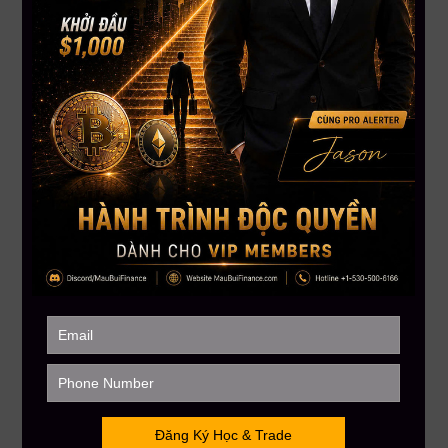
Đã có 1 nhịp tăng, sau đó dip về vùng 117 USD.
Bounce lên và đang đi đúng cấu trúc kỳ vọng.
Dự đoán
Tiếp tục đẩy lên.
Target ngắn hạn:
156 USD
.
Nếu vượt 156 USD, có thể lên
166–167 USD
.
Chiến lược giao dịch
Giữ trade plan.
Có thể chốt lời một phần tại 156 USD nếu muốn an toàn.
Tóm tắt về ATCH
Tình hình hiện tại
Xuất hiện tín hiệu kỹ thuật xấu: nến
Dark Cloud Cover
trên
khung ngày và khung 3 ngày.
Khung tuần cũng không đẹp.
Dự đoán
Có thể hình thành mô hình
head and shoulder
.
Kịch bản dự kiến:
Dip về
0.75 USD
→ bật lên
1.2–1.23 USD
→ rớt mạnh về
0.53 USD
.