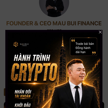
FOUNDER & CEO MAU BUI FINANCE
CEO MBF
Với kinh nghiệm chinh chiến gần 12 năm Trading Crypto và 8 năm Trading
Stock USA. CEO Mau Bui sở hữu số lượng học viên trên toàn cầu lên đến
gần 5000+, kênh Youtube đạt Nút Bạc với hơn 108,000 Subscribers. CEO
Mau Bui sẽ là người coaching hướng dẫn, chia sẻ kinh nghiệm & đồng hành
phù hợp nhất cho bạn.
T
in liên quan
Tất cả