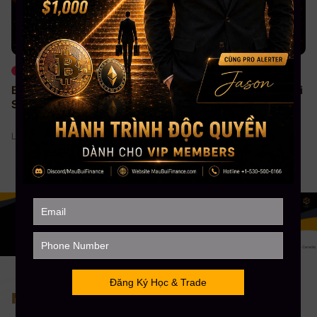
Thị trường, Xu hướng
Xu hướng
BẢN TIN ĐÓNG CỬA – Thứ
App Mau Bui Finance – Giải
Sáu, 07/08/2026
Pháp Nâng Cấp Tư Duy
Tinh Gọn Cho Người Bận
Rộn
Lami - 07/08/2026
Lami - 07/08/2026
Nơi tiếp cận đầu tư bài bản nhất