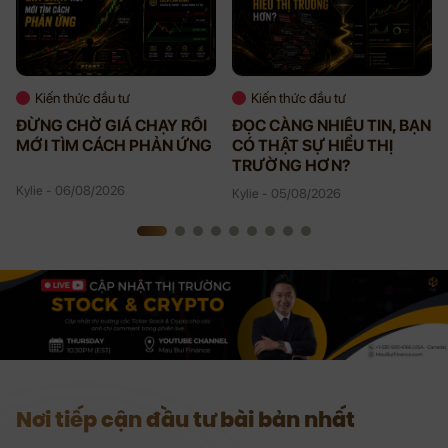
Kiến thức đầu tư
Kiến thức đầu tư
ĐỪNG CHỜ GIÁ CHẠY RỒI
ĐỌC CÀNG NHIỀU TIN, BẠN
MỚI TÌM CÁCH PHẢN ỨNG
CÓ THẬT SỰ HIỂU THỊ
TRƯỜNG HƠN?
Kylie - 06/08/2026
Kylie - 05/08/2026
Nơi tiếp cận đầu tư bài bản nhất