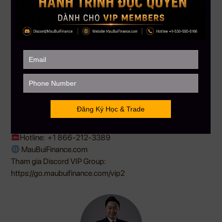
Đăng ký ngay hôm nay để giữ chỗ
Nếu bạn đã sẵn sàng đầu tư một cách thông minh và có
hệ thống, đừng chần chừ.
Inbox fanpage
để được tư vấn chi tiết
Hoặc gọi hotline: 866.212.3389
Số lượng chỗ học giới hạn để đảm bảo chất lượng hỗ trợ
– hãy hành động sớm!
——————–
MAU BUI FINANCE – Với sứ mệnh giúp hàng triệu người Việt
toàn cầu hiểu biết hơn về đầu tư tài chánh
Hotline:
+1 866-212-3389
MauBuiFinance.com
Tham gia Discord VIP Group:
https://go.maubuifinance.com/vip2