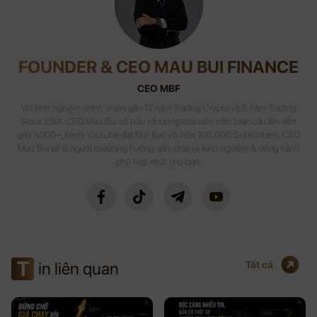
FOUNDER & CEO MAU BUI FINANCE
CEO MBF
Với kinh nghiệm chinh chiến gần 12 năm Trading Crypto và 8 năm Trading
Stock USA. CEO Mau Bui sở hữu số lượng học viên trên toàn cầu lên đến
gần 5000+, kênh Youtube đạt Nút Bạc với hơn 108,000 Subscribers. CEO
Mau Bui sẽ là người coaching hướng dẫn, chia sẻ kinh nghiệm & đồng hành
phù hợp nhất cho bạn.
T
in liên quan
Tất cả