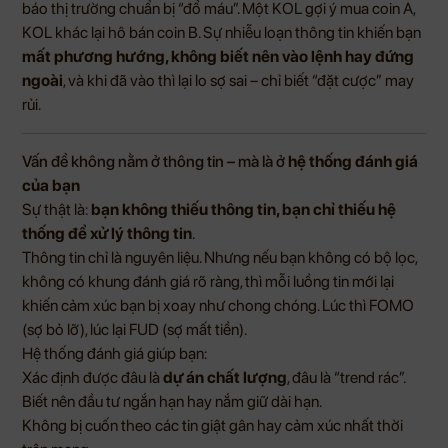
báo thị trường chuẩn bị “đổ máu”. Một KOL gợi ý mua coin A,
KOL khác lại hô bán coin B. Sự nhiễu loạn thông tin khiến bạn
mất phương hướng, không biết nên vào lệnh hay đứng
ngoài
, và khi đã vào thì lại lo sợ sai – chỉ biết “đặt cược” may
rủi.
Vấn đề không nằm ở thông tin – mà là ở
hệ thống đánh giá
của bạn
Sự thật là:
bạn không thiếu thông tin, bạn chỉ thiếu hệ
thống để xử lý thông tin
.
Thông tin chỉ là nguyên liệu. Nhưng nếu bạn không có bộ lọc,
không có khung đánh giá rõ ràng, thì mỗi luồng tin mới lại
khiến cảm xúc bạn bị xoay như chong chóng. Lúc thì FOMO
(sợ bỏ lỡ), lúc lại FUD (sợ mất tiền).
Hệ thống đánh giá giúp bạn:
Xác định được đâu là
dự án chất lượng
, đâu là “trend rác”.
Biết nên đầu tư ngắn hạn hay nắm giữ dài hạn.
Không bị cuốn theo các tin giật gân hay cảm xúc nhất thời