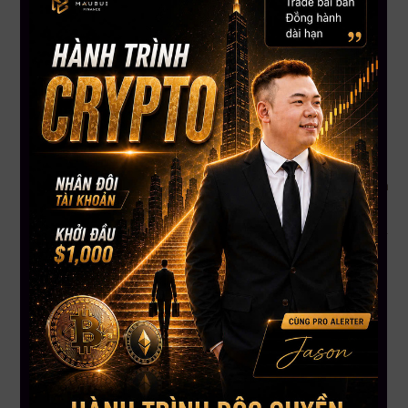
Xây dựng tư duy đầu tư đúng ngay từ nền tảng.
Biết cách phân tích dự án, đọc hiểu chart và xác định điểm
vào/ra hợp lý.
Biết cách quản lý vốn, kiểm soát rủi ro, và xây dựng danh mục
cá nhân phù hợp.
Cập nhật các xu hướng mới nhất, tránh bị tụt lại phía sau thị
trường.
Khóa học không chỉ dạy lý thuyết mà còn cung cấp
bài tập
thực chiến, case study và hệ thống tài liệu rõ ràng
để bạn
có thể áp dụng ngay.
Đừng để thông tin điều khiển bạn – Hãy làm chủ quyết định
đầu tư
Thông tin không phải là “kẻ thù”. Nhưng nếu bạn thiếu kỹ
năng xử lý thông tin, nó sẽ khiến bạn
hoảng loạn, nghi ngờ
chính mình và mất phương hướng
.
Hãy chọn học một lần cho bài bản, để sau này bạn không còn
phải “nhắm mắt theo đám đông” nữa.