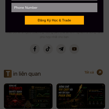
FOUNDER & CEO MAU BUI FINANCE
CEO MBF
Với kinh nghiệm chinh chiến gần 12 năm Trading Crypto và 8 năm Trading
Stock USA. CEO Mau Bui sở hữu số lượng học viên trên toàn cầu lên đến
gần 5000+, kênh Youtube đạt Nút Bạc với hơn 108,000 Subscribers. CEO
Mau Bui sẽ là người coaching hướng dẫn, chia sẻ kinh nghiệm & đồng hành
phù hợp nhất cho bạn.
T
in liên quan
Tất cả