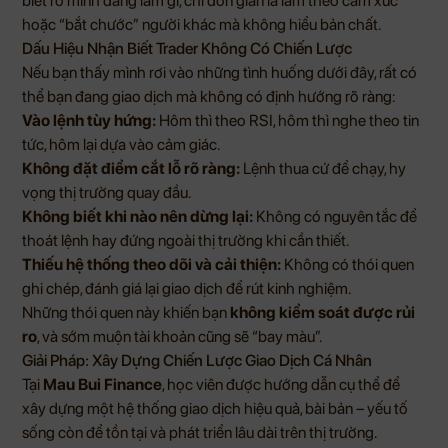
biết rõ mình đang làm gì, chỉ đơn giản là làm theo cảm xúc
hoặc “bắt chước” người khác mà không hiểu bản chất.
Dấu Hiệu Nhận Biết Trader Không Có Chiến Lược
Nếu bạn thấy mình rơi vào những tình huống dưới đây, rất có
thể bạn đang giao dịch mà không có định hướng rõ ràng:
Vào lệnh tùy hứng:
Hôm thì theo RSI, hôm thì nghe theo tin
tức, hôm lại dựa vào cảm giác.
Không đặt điểm cắt lỗ rõ ràng:
Lệnh thua cứ để chạy, hy
vọng thị trường quay đầu.
Không biết khi nào nên dừng lại:
Không có nguyên tắc để
thoát lệnh hay đứng ngoài thị trường khi cần thiết.
Thiếu hệ thống theo dõi và cải thiện:
Không có thói quen
ghi chép, đánh giá lại giao dịch để rút kinh nghiệm.
Những thói quen này khiến bạn
không kiểm soát được rủi
ro
, và sớm muộn tài khoản cũng sẽ “bay màu”.
Giải Pháp: Xây Dựng Chiến Lược Giao Dịch Cá Nhân
Tại
Mau Bui Finance
, học viên được hướng dẫn cụ thể để
xây dựng một hệ thống giao dịch hiệu quả, bài bản – yếu tố
sống còn để tồn tại và phát triển lâu dài trên thị trường.