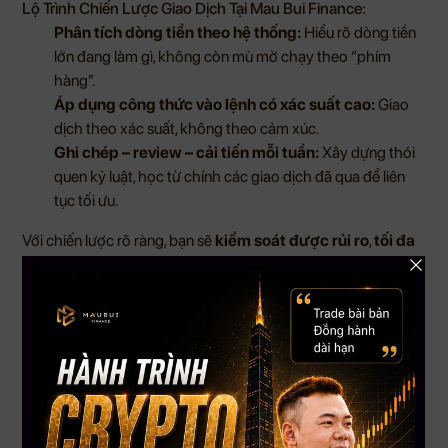
Lộ Trình Chiến Lược Giao Dịch Tại Mau Bui Finance:
Phân tích dòng tiền theo hệ thống:
Hiểu rõ dòng tiền
lớn đang làm gì, không còn mù mờ chạy theo “phím
hàng”.
Áp dụng công thức vào lệnh có xác suất cao:
Giao
dịch theo xác suất, không theo cảm xúc.
Ghi chép – review – cải tiến mỗi tuần:
Xây dựng thói
quen kỷ luật, học từ chính các giao dịch đã qua để liên
tục tối ưu.
Với chiến lược rõ ràng, bạn sẽ
kiểm soát được rủi ro
,
tối đa
hóa lợi nhuận
và quan trọng nhất là
giữ vững tâm lý giao
dịch
– thứ quyết định sự sống còn của trader trên thị trường.
Không Có Chiến Lược = Không Có Tương Lai Trong Trading
Trading là một nghề, không phải trò may rủi.
Và cũng như
bất kỳ nghề nào, muốn giỏi – bạn phải có phương pháp, có
chiến lược và người dẫn đường.
Nếu bạn đang cảm thấy hoang mang, thua lỗ liên tiếp hoặc
đơn giản là chưa bao giờ có một chiến lược đúng nghĩa, đừng