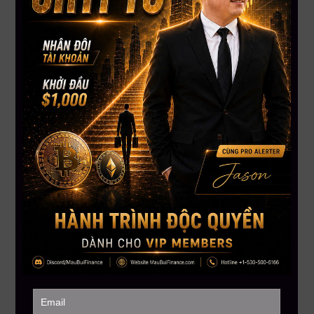
để tài khoản của bạn tiếp tục trở thành “phí học ngu” trên thị
trường nữa.
Gọi ngay +1 866-212-3389
để được tư vấn chính xác
về tình trạng hiện tại và khóa học tại
Mau Bui Finance
sẽ
giúp bạn
lột xác
như thế nào trong hành trình trading.
——————–
MAU BUI FINANCE – Với sứ mệnh giúp hàng triệu người Việt
toàn cầu hiểu biết hơn về đầu tư tài chánh
Hotline:
+1 866-212-3389
MauBuiFinance.com
Tham gia Discord VIP Group:
https://go.maubuifinance.com/vip2