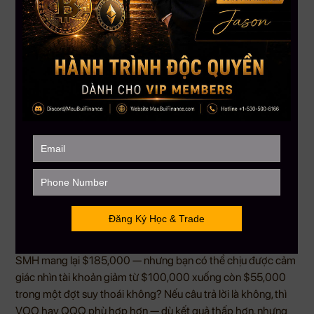
phải lựa chọn cho người mới bắt đầu hoặc người không thể
chịu đựng tâm lý khi tài khoản giảm mạnh.
Bài Học Quan Trọng Nhất
1. Thời gian quan trọng hơn số tiền
$300/tháng không phải con số lớn. Nhưng 10 năm kiên trì
mới là thứ tạo ra sự khác biệt. Người bắt đầu sớm hơn 5 năm
luôn có lợi thế lớn hơn người bắt đầu với số tiền gấp đôi
nhưng muộn hơn.
2. Đều đặn đánh bại “thông minh”
Nhiều nhà đầu tư thua lỗ không phải vì chọn sai ETF — mà vì
mua vào rồi bán ra sai thời điểm. DCA (Dollar-Cost Averaging
— đầu tư đều đặn theo định kỳ) loại bỏ cảm xúc ra khỏi quyết
định đầu tư. Bạn mua nhiều hơn khi thị trường rẻ, ít hơn khi đắt
— tự động, không cần suy nghĩ.
3. Không có lựa chọn “tốt nhất” cho tất cả mọi người
SMH mang lại $185,000 — nhưng bạn có thể chịu được cảm
giác nhìn tài khoản giảm từ $100,000 xuống còn $55,000
trong một đợt suy thoái không? Nếu câu trả lời là không, thì
VOO hay QQQ phù hợp hơn — dù kết quả thấp hơn, nhưng