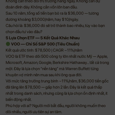
Không cần theo dõi thị trường hàng ngày. Không cần dự
đoán đỉnh đáy. Không cần vốn lớn ban đầu.
Sau 10 năm, tổng số tiền bạn bỏ ra là $36,000 — tương
đương khoảng $3,000/năm, hay $10/ngày.
Câu hỏi là: $36,000 đó sẽ trở thành bao nhiêu, tùy vào bạn
chọn đầu tư vào đâu?
5 Lựa Chọn ETF — 5 Kết Quả Khác Nhau
VOO — Chỉ Số S&P 500 (Tiêu Chuẩn)
Kết quả ước tính: $78,500 | CAGR ~11%/năm
VOO là ETF theo dõi 500 công ty lớn nhất nước Mỹ — Apple,
Microsoft, Amazon, Google, Berkshire Hathaway… tất cả trong
một. Đây là lựa chọn “nền tảng” mà Warren Buffett từng
khuyên vợ mình nên mua sau khi ông qua đời.
Với mức tăng trưởng trung bình ~11%/năm, $36,000 tiền gốc
đã tăng lên $78,500 — gấp hơn 2 lần. Đây là kết quả thấp
nhất trong danh sách, nhưng cũng là lựa chọn ổn định nhất, ít
biến động nhất.
Phù hợp với ai? Người mới bắt đầu, người không muốn theo
dõi nhiều, người ưu tiên sự an tâm.