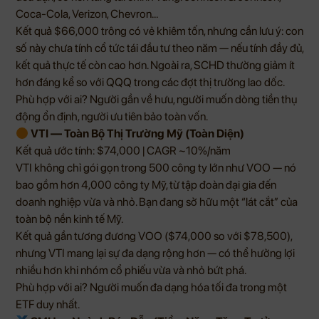
Coca-Cola, Verizon, Chevron…
Kết quả $66,000 trông có vẻ khiêm tốn, nhưng cần lưu ý: con
số này chưa tính cổ tức tái đầu tư theo năm — nếu tính đầy đủ,
kết quả thực tế còn cao hơn. Ngoài ra, SCHD thường giảm ít
hơn đáng kể so với QQQ trong các đợt thị trường lao dốc.
Phù hợp với ai? Người gần về hưu, người muốn dòng tiền thụ
động ổn định, người ưu tiên bảo toàn vốn.
VTI — Toàn Bộ Thị Trường Mỹ (Toàn Diện)
Kết quả ước tính: $74,000 | CAGR ~10%/năm
VTI không chỉ gói gọn trong 500 công ty lớn như VOO — nó
bao gồm hơn 4,000 công ty Mỹ, từ tập đoàn đại gia đến
doanh nghiệp vừa và nhỏ. Bạn đang sở hữu một “lát cắt” của
toàn bộ nền kinh tế Mỹ.
Kết quả gần tương đương VOO ($74,000 so với $78,500),
nhưng VTI mang lại sự đa dạng rộng hơn — có thể hưởng lợi
nhiều hơn khi nhóm cổ phiếu vừa và nhỏ bứt phá.
Phù hợp với ai? Người muốn đa dạng hóa tối đa trong một
ETF duy nhất.