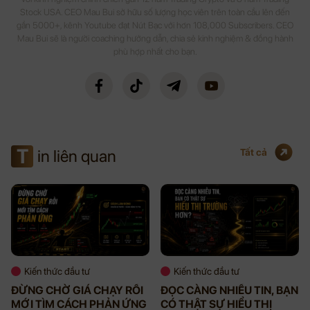
Stock USA. CEO Mau Bui sở hữu số lượng học viên trên toàn cầu lên đến
gần 5000+, kênh Youtube đạt Nút Bạc với hơn 108,000 Subscribers. CEO
Mau Bui sẽ là người coaching hướng dẫn, chia sẻ kinh nghiệm & đồng hành
phù hợp nhất cho bạn.
T
in liên quan
Tất cả
Kiến thức đầu tư
Kiến thức đầu tư
ĐỪNG CHỜ GIÁ CHẠY RỒI
ĐỌC CÀNG NHIỀU TIN, BẠN
MỚI TÌM CÁCH PHẢN ỨNG
CÓ THẬT SỰ HIỂU THỊ