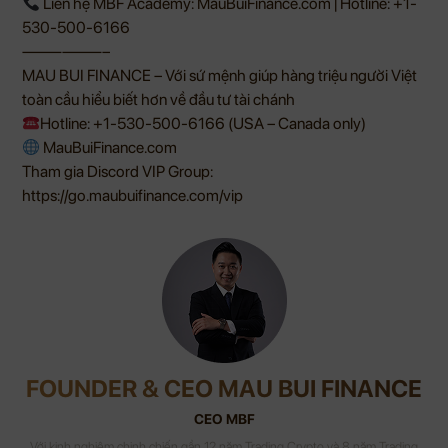
Liên hệ MBF Academy: MauBuiFinance.com | Hotline: +1-
530-500-6166
——————–
MAU BUI FINANCE – Với sứ mệnh giúp hàng triệu người Việt
toàn cầu hiểu biết hơn về đầu tư tài chánh
Hotline: +1-530-500-6166 (USA – Canada only)
MauBuiFinance.com
Tham gia Discord VIP Group:
https://go.maubuifinance.com/vip
FOUNDER & CEO MAU BUI FINANCE
CEO MBF
Với kinh nghiệm chinh chiến gần 12 năm Trading Crypto và 8 năm Trading