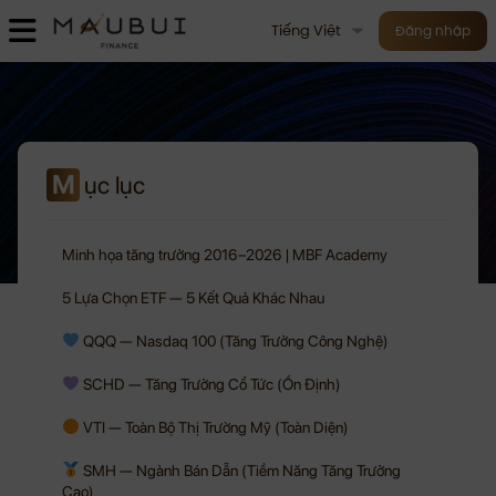
Tiếng Việt
Đăng nhập
M
ục lục
Minh họa tăng trưởng 2016–2026 | MBF Academy
5 Lựa Chọn ETF — 5 Kết Quả Khác Nhau
QQQ — Nasdaq 100 (Tăng Trưởng Công Nghệ)
SCHD — Tăng Trưởng Cổ Tức (Ổn Định)
VTI — Toàn Bộ Thị Trường Mỹ (Toàn Diện)
SMH — Ngành Bán Dẫn (Tiềm Năng Tăng Trưởng
Cao)