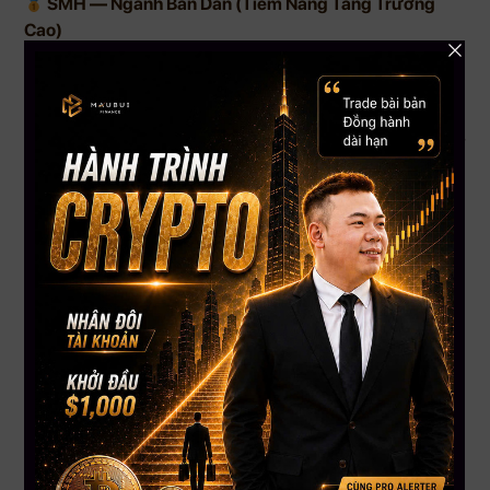
SMH — Ngành Bán Dẫn (Tiềm Năng Tăng Trưởng
Cao)
Kết quả ước tính: $185,000 | CAGR ~25%/năm
Đây là con số gây sốc nhất: $185,000 từ $36,000 tiền gốc
— gấp hơn 5 lần.
SMH theo dõi các công ty bán dẫn hàng đầu thế giới: NVIDIA,
TSMC, ASML, Broadcom, Qualcomm… Chip bán dẫn là “dầu
mỏ của thế kỷ 21” — không có chip, không có AI, không có xe
điện, không có data center, không có điện thoại thông minh.
Giai đoạn 2016–2026, đặc biệt từ 2022 đến nay khi AI bùng
nổ, SMH tăng trưởng vượt trội so với mọi chỉ số thông
thường. NVIDIA một mình đóng góp phần lớn vào con số ấn
tượng này.
Phù hợp với ai? Người có khẩu vị rủi ro cao, hiểu chu kỳ ngành
bán dẫn, sẵn sàng chịu đựng biến động mạnh (SMH có thể
giảm 40–50% trong bear market) để đổi lấy tiềm năng tăng
trưởng vượt trội.
Lưu ý quan trọng: SMH tập trung vào một ngành duy nhất
— rủi ro cao hơn đáng kể so với VOO hay VTI. Đây không