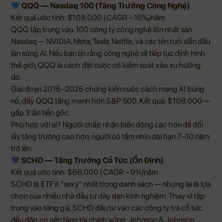
QQQ — Nasdaq 100 (Tăng Trưởng Công Nghệ)
Kết quả ước tính: $108,000 | CAGR ~16%/năm
QQQ tập trung vào 100 công ty công nghệ lớn nhất sàn
Nasdaq — NVIDIA, Meta, Tesla, Netflix, và các tên tuổi dẫn đầu
làn sóng AI. Nếu bạn tin rằng công nghệ sẽ tiếp tục định hình
thế giới, QQQ là cách đặt cược có kiểm soát vào xu hướng
đó.
Giai đoạn 2016–2026 chứng kiến cuộc cách mạng AI bùng
nổ, đẩy QQQ tăng mạnh hơn S&P 500. Kết quả: $108,000 —
gấp 3 lần tiền gốc.
Phù hợp với ai? Người chấp nhận biến động cao hơn để đổi
lấy tăng trưởng cao hơn; người có tầm nhìn dài hạn 7–10 năm
trở lên.
SCHD — Tăng Trưởng Cổ Tức (Ổn Định)
Kết quả ước tính: $66,000 | CAGR ~9%/năm
SCHD là ETF ít “sexy” nhất trong danh sách — nhưng lại là lựa
chọn của nhiều nhà đầu tư dày dạn kinh nghiệm. Thay vì tập
trung vào tăng giá, SCHD đầu tư vào các công ty trả cổ tức
đều đặn, có nền tảng tài chính vững: Johnson & Johnson,